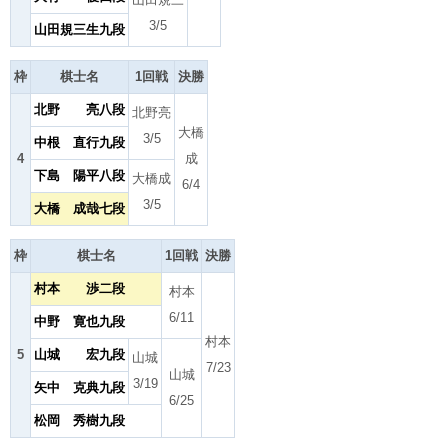
3/5
山田規三生九段
枠
棋士名
1回戦
決勝
北野 亮八段
北野亮
大橋
3/5
中根 直行九段
4
成
下島 陽平八段
大橋成
6/4
3/5
大橋 成哉七段
枠
棋士名
1回戦
決勝
村本 渉二段
村本
6/11
中野 寛也九段
村本
5
山城 宏九段
山城
7/23
山城
3/19
矢中 克典九段
6/25
松岡 秀樹九段