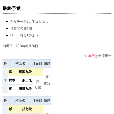
最終予選
全互先先番6目半コミ出し
持時間各3時間
秒ヨミ残り5分より
抽選日：2020年6月26日
※
赤字
は女流棋士
枠
棋士名
1回戦
決勝
蘇 耀国九段
蘇
1
村本 渉二段
黄
8/27
8/10
黄 翊祖九段
枠
棋士名
1回戦
決勝
孫 喆七段