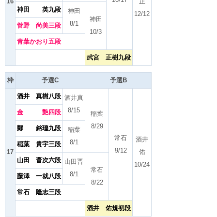
16
正
神田 英九段
神田
12/12
神田
8/1
菅野 尚美三段
10/3
青葉かおり五段
武宮 正樹九段
枠
予選C
予選B
酒井 真樹八段
酒井真
8/15
金 艶四段
稲葉
8/29
鄭 銘瑝九段
稲葉
常石
酒井
8/1
稲葉 貴宇三段
9/12
17
佑
山田 晋次六段
山田晋
10/24
常石
8/1
藤澤 一就八段
8/22
常石 隆志三段
酒井 佑規初段