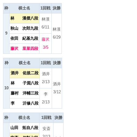
枠
棋士名
1回戦
決勝
林 漢傑八段
林漢
6/11
秋山 次郎九段
林漢
9
6/29
依田 紀基九段
藤沢
3/5
藤沢 里菜四段
枠
棋士名
1回戦
決勝
酒井 佑規二段
酒井
2/13
林 子淵八段
酒井
10
3/12
藤村 洋輔三段
李
2/13
李 沂修八段
枠
棋士名
1回戦
決勝
山田 拓自八段
安斎
2/13