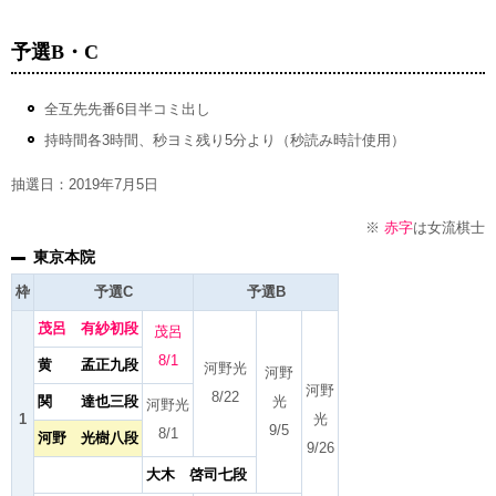
予選B・C
全互先先番6目半コミ出し
持時間各3時間、秒ヨミ残り5分より（秒読み時計使用）
抽選日：2019年7月5日
※
赤字
は女流棋士
東京本院
枠
予選C
予選B
茂呂 有紗初段
茂呂
8/1
黄 孟正九段
河野光
河野
河野
8/22
関 達也三段
光
河野光
1
光
9/5
8/1
河野 光樹八段
9/26
大木 啓司七段