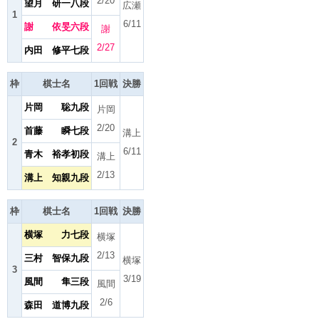
2/20
望月 研一八段
広瀬
1
6/11
謝 依旻六段
謝
2/27
内田 修平七段
枠
棋士名
1回戦
決勝
片岡 聡九段
片岡
2/20
首藤 瞬七段
溝上
2
6/11
青木 裕孝初段
溝上
2/13
溝上 知親九段
枠
棋士名
1回戦
決勝
横塚 力七段
横塚
2/13
三村 智保九段
横塚
3
3/19
風間 隼三段
風間
2/6
森田 道博九段