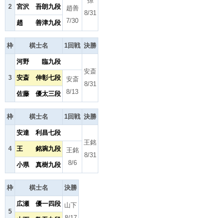
孫
2
宮沢 吾朗九段
趙善
8/31
7/30
趙 善津九段
枠
棋士名
1回戦
決勝
河野 臨九段
安斎
3
安斎 伸彰七段
安斎
8/31
8/13
佐藤 優太三段
枠
棋士名
1回戦
決勝
安達 利昌七段
王銘
4
王 銘琬九段
王銘
8/31
8/6
小県 真樹九段
枠
棋士名
決勝
広瀬 優一四段
山下
5
8/17