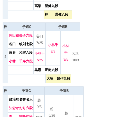
高梨 聖健九段
林 漢傑八段
枠
予選C
予選B
岡田結美子六段
谷口
7/25
谷口 敏則七段
小林千
小林
8/8
萩谷 和宏六段
千
小林千
大垣
4
9/5
7/25
10/3
小林 千寿六段
黒瀧 正樹六段
大垣 雄作九段
枠
予選C
予選B
趙治勲名誉名人
趙
9/5
知念かおり六段
趙
趙
9/26
森 智咲初段