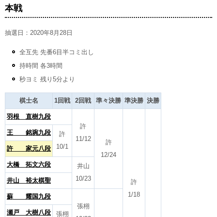
本戦
抽選日：2020年8月28日
全互先 先番6目半コミ出し
持時間 各3時間
秒ヨミ 残り5分より
棋士名
1回戦
2回戦
準々決勝
準決勝
決勝
羽根 直樹九段
許
王 銘琬九段
許
11/12
許
10/1
許 家元八段
12/24
大橋 拓文六段
井山
10/23
井山 裕太棋聖
許
1/18
蘇 耀国九段
張栩
瀬戸 大樹八段
張栩