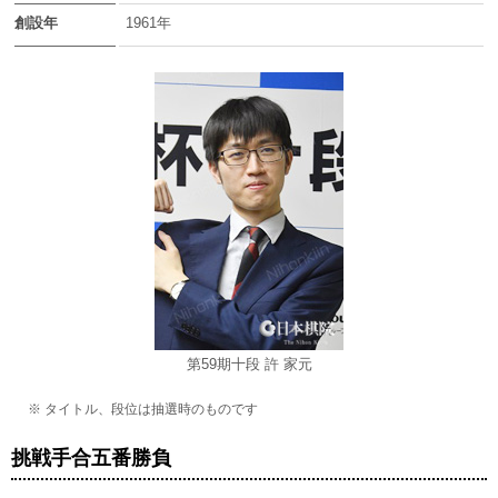
創設年
1961年
第59期十段 許 家元
※ タイトル、段位は抽選時のものです
挑戦手合五番勝負