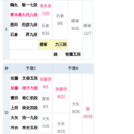
鶴丸 敬一七段
青木喜
7/25
青木喜久代八段
石倉
横塚
9/5
恩田 烈彦九段
石倉
横塚
9/26
9
8/15
11/7
石倉 昇九段
横塚 力三段
姚 智騰五段
枠
予選C
予選B
佐藤 文俊五段
加藤啓
8/1
加藤 啓子六段
加藤啓
8/22
豊田 裕仁初段
豊田
大矢
8/1
上田 崇史四段
謝
9/26
10
10/24
大矢 浩一九段
大矢
大矢
7/25
河合 将史五段
8/15