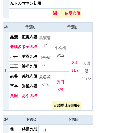
A.トルマネン初段
謝 依旻六段
枠
予選C
予選B
黒瀧 正憲八段
黒瀧憲
8/1
巻幡多栄子四段
小松樹
9/12
小松 英樹九段
小松樹
奥田
大淵
8/1
三王 裕孝九段
11/7
11
浩
泉谷 英雄八段
泉谷英
11/28
奥田
7/25
平本 弥星六段
8/8
奥田 あや四段
大淵浩太郎四段
枠
予選C
予選B
柳 時熏九段
柳