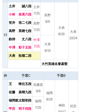
土井 誠八段
土井
7/25
小林 泉美六段
高野
8/8
笠井 浩二七段
高野
大表
7/25
高野 英樹七段
大表
8/29
15
10/24
釼持 丈八段
中澤
大表
7/25
中澤 彩子五段
8/15
大表 拓都二段
大竹英雄名誉碁聖
枠
予選C
予選B
王 唯任五段
佐藤昌
8/8
佐藤 昌晴九段
福岡
8/29
福岡航太朗初段
福岡
神田
武宮
7/25
甲田 明子四段
10/17