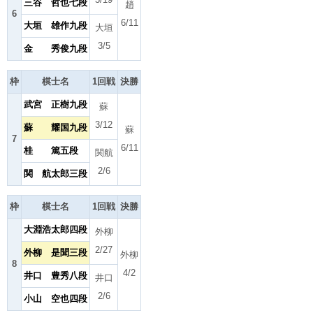
三谷 哲也七段
趙
6
6/11
大垣 雄作九段
大垣
3/5
金 秀俊九段
枠
棋士名
1回戦
決勝
武宮 正樹九段
蘇
3/12
蘇 耀国九段
蘇
7
6/11
桂 篤五段
関航
2/6
関 航太郎三段
枠
棋士名
1回戦
決勝
大淵浩太郎四段
外柳
2/27
外柳 是聞三段
外柳
8
4/2
井口 豊秀八段
井口
2/6
小山 空也四段