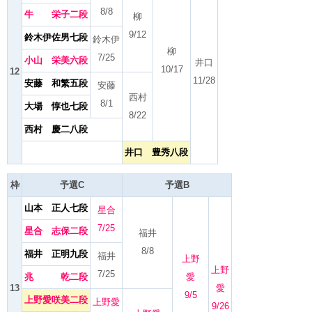
8/8
牛 栄子二段
柳
9/12
鈴木伊佐男七段
鈴木伊
柳
7/25
小山 栄美六段
井口
10/17
12
11/28
安藤 和繁五段
安藤
西村
8/1
大場 惇也七段
8/22
西村 慶二八段
井口 豊秀八段
枠
予選C
予選B
山本 正人七段
星合
7/25
星合 志保二段
福井
8/8
福井 正明九段
福井
上野
上野
7/25
兆 乾二段
愛
13
愛
9/5
上野愛咲美二段
上野愛
9/26