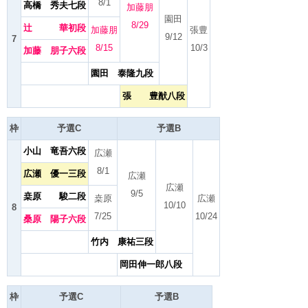
8/1
高橋 秀夫七段
加藤朋
園田
8/29
辻 華初段
加藤朋
張豊
9/12
7
8/15
10/3
加藤 朋子六段
園田 泰隆九段
張 豊猷八段
枠
予選C
予選B
小山 竜吾六段
広瀬
8/1
広瀬 優一三段
広瀬
広瀬
9/5
桒原 駿二段
桒原
広瀬
10/10
8
7/25
10/24
桑原 陽子六段
竹内 康祐三段
岡田伸一郎八段
枠
予選C
予選B