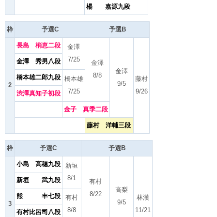
楊 嘉源九段
枠
予選C
予選B
長島 梢恵二段
金澤
7/25
金澤 秀男八段
金澤
金澤
8/8
橋本雄二郎九段
橋本雄
藤村
9/5
2
7/25
9/26
渋澤真知子初段
金子 真季二段
藤村 洋輔三段
枠
予選C
予選B
小島 高穂九段
新垣
8/1
新垣 武九段
有村
高梨
8/22
熊 丰七段
有村
林漢
9/5
3
8/8
11/21
有村比呂司八段