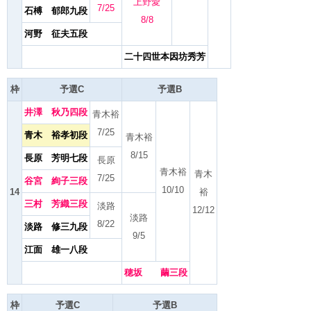
上野愛
7/25
石榑 郁郎九段
8/8
河野 征夫五段
二十四世本因坊秀芳
枠
予選C
予選B
井澤 秋乃四段
青木裕
7/25
青木 裕孝初段
青木裕
8/15
長原 芳明七段
長原
青木裕
青木
7/25
谷宮 絢子三段
10/10
14
裕
三村 芳織三段
淡路
12/12
淡路
8/22
淡路 修三九段
9/5
江面 雄一八段
穂坂 繭三段
枠
予選C
予選B