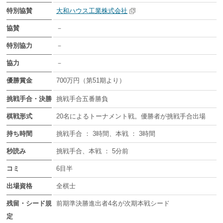
特別協賛
大和ハウス工業株式会社
協賛
－
特別協力
－
協力
－
優勝賞金
700万円（第51期より）
挑戦手合・決勝
挑戦手合五番勝負
棋戦形式
20名によるトーナメント戦。優勝者が挑戦手合出場
持ち時間
挑戦手合 ： 3時間、本戦 ： 3時間
秒読み
挑戦手合、本戦 ： 5分前
コミ
6目半
出場資格
全棋士
残留・シード規
前期準決勝進出者4名が次期本戦シード
定