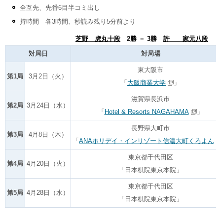
全互先、先番6目半コミ出し
持時間 各3時間、秒読み残り5分前より
芝野 虎丸十段
2勝 － 3勝
許 家元八段
対局日
対局場
東大阪市
第1局
3月2日（火）
「
大阪商業大学
」
滋賀県長浜市
第2局
3月24日（水）
「
Hotel & Resorts NAGAHAMA
」
長野県大町市
第3局
4月8日（木）
「
ANAホリデイ・インリゾート信濃大町くろよん
東京都千代田区
第4局
4月20日（火）
「日本棋院東京本院」
東京都千代田区
第5局
4月28日（水）
「日本棋院東京本院」