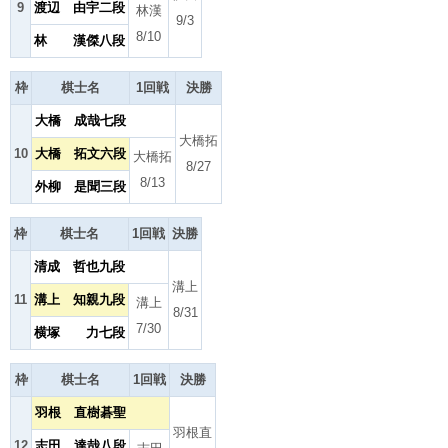
9
渡辺 由宇二段
林漢
9/3
8/10
林 漢傑八段
枠
棋士名
1回戦
決勝
大橋 成哉七段
大橋拓
10
大橋 拓文六段
大橋拓
8/27
8/13
外柳 是聞三段
枠
棋士名
1回戦
決勝
清成 哲也九段
溝上
11
溝上 知親九段
溝上
8/31
7/30
横塚 力七段
枠
棋士名
1回戦
決勝
羽根 直樹碁聖
羽根直
12
志田 達哉八段