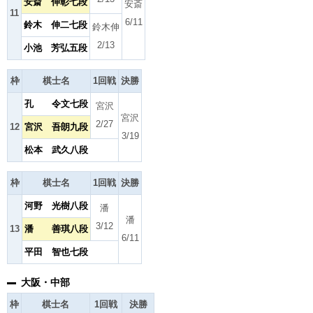
安斎 伸彰七段
安斎
11
6/11
鈴木 伸二七段
鈴木伸
2/13
小池 芳弘五段
枠
棋士名
1回戦
決勝
孔 令文七段
宮沢
宮沢
2/27
12
宮沢 吾朗九段
3/19
松本 武久八段
枠
棋士名
1回戦
決勝
河野 光樹八段
潘
潘
3/12
13
潘 善琪八段
6/11
平田 智也七段
大阪・中部
枠
棋士名
1回戦
決勝