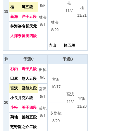
桂
9/5
桂 篤五段
桂
11/7
19
11/21
新海 洋子五段
林海
林海
8/1
林海峯名誉天元
8/29
大澤奈留美四段
寺山 怜五段
枠
予選C
予選B
杉内 寿子八段
田尻
9/5
田尻 悠人五段
宮沢
10/17
宮沢 吾朗九段
宮沢
宮沢
8/1
小長井克八段
宮沢
11/7
20
11/28
小松 英子四段
菊地
芝野龍
8/1
菊地 義雄五段
8/29
芝野龍之介二段