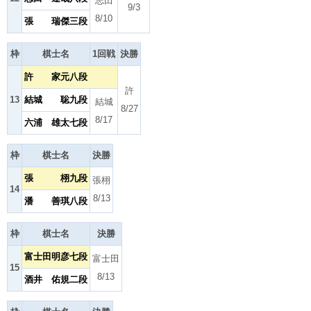
志田
9/3
8/10
張 瑞傑三段
枠
棋士名
1回戦
決勝
許 家元八段
許
13
結城 聡九段
結城
8/27
8/17
六浦 雄太七段
枠
棋士名
決勝
張 栩九段
張栩
14
8/13
潘 善琪八段
枠
棋士名
決勝
富士田明彦七段
富士田
15
8/13
酒井 佑規二段