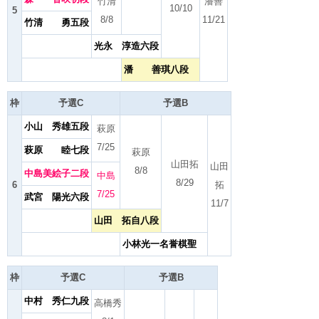
竹清
潘善
10/10
5
8/8
11/21
竹清 勇五段
光永 淳造六段
潘 善琪八段
枠
予選C
予選B
小山 秀雄五段
萩原
7/25
萩原 睦七段
萩原
山田拓
山田
8/8
中島美絵子二段
中島
8/29
6
拓
7/25
武宮 陽光六段
11/7
山田 拓自八段
小林光一名誉棋聖
枠
予選C
予選B
中村 秀仁九段
高橋秀