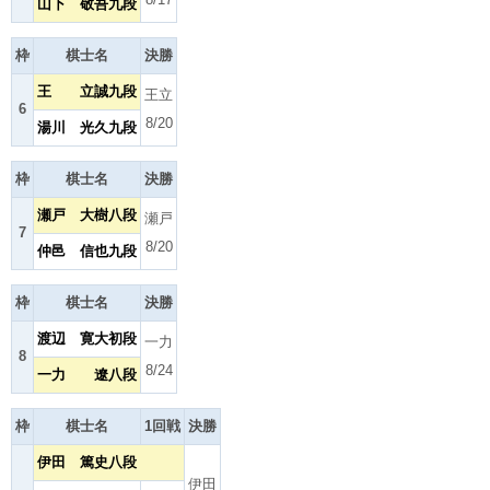
山下 敬吾九段
枠
棋士名
決勝
王 立誠九段
王立
6
8/20
湯川 光久九段
枠
棋士名
決勝
瀬戸 大樹八段
瀬戸
7
8/20
仲邑 信也九段
枠
棋士名
決勝
渡辺 寛大初段
一力
8
8/24
一力 遼八段
枠
棋士名
1回戦
決勝
伊田 篤史八段
伊田