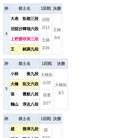
枠
棋士名
1回戦
決勝
大表 拓都三段
沼舘
2/13
沼舘沙輝哉六段
王銘
4
6/4
上野愛咲美三段
王銘
3/26
王 銘琬九段
枠
棋士名
1回戦
決勝
小林 覚九段
大橋拓
2/20
大橋 拓文六段
大橋拓
5
4/2
張 豊猷八段
張豊
2/27
鶴山 淳志八段
枠
棋士名
1回戦
決勝
趙 善津九段
趙
3/19