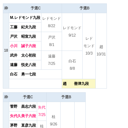
枠
予選C
予選B
M.レドモンド九段
レドモンド
8/22
工藤 紀夫九段
レドモンド
9/12
戸沢 昭宣九段
戸沢
レド
8/1
小川 誠子六段
モンド
趙
18
10/3
10/31
武井 太心初段
遠藤
白石
7/25
遠藤 悦史八段
8/8
白石 勇一七段
趙 善津九段
枠
予選C
予選B
菅野 昌志六段
矢代
7/25
矢代久美子六段
桂
9/26
茅野 直彦九段
桂