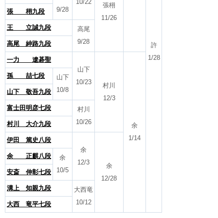
10/22
張栩
9/28
張 栩九段
11/26
王 立誠九段
高尾
9/28
高尾 紳路九段
許
1/28
一力 遼碁聖
山下
孫 喆七段
山下
10/23
村川
10/8
山下 敬吾九段
12/3
富士田明彦七段
村川
10/26
村川 大介九段
余
1/14
伊田 篤史八段
余
余 正麒八段
余
12/3
余
10/5
安斎 伸彰七段
12/28
溝上 知親九段
大西竜
10/12
大西 竜平七段