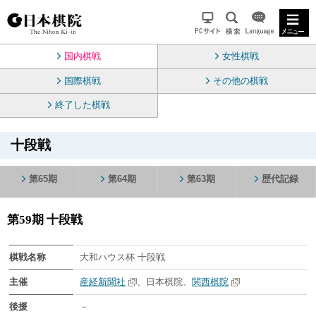
国内棋戦
女性棋戦
国際棋戦
その他の棋戦
終了した棋戦
十段戦
第65期
第64期
第63期
歴代記録
第59期 十段戦
棋戦名称
大和ハウス杯 十段戦
主催
産経新聞社
、日本棋院、
関西棋院
後援
－