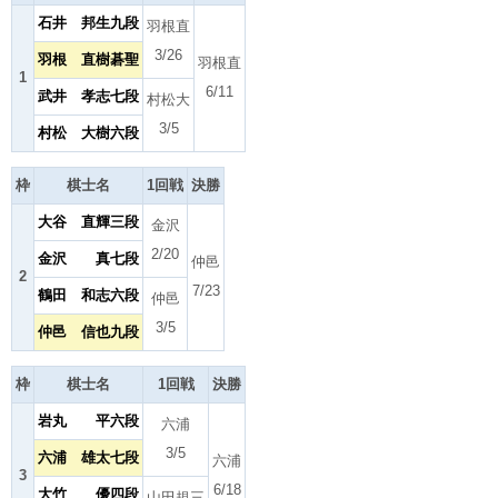
石井 邦生九段
羽根直
3/26
羽根 直樹碁聖
羽根直
1
6/11
武井 孝志七段
村松大
3/5
村松 大樹六段
枠
棋士名
1回戦
決勝
大谷 直輝三段
金沢
2/20
金沢 真七段
仲邑
2
7/23
鶴田 和志六段
仲邑
3/5
仲邑 信也九段
枠
棋士名
1回戦
決勝
岩丸 平六段
六浦
3/5
六浦 雄太七段
六浦
3
6/18
大竹 優四段
山田規三