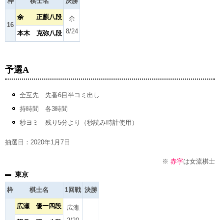
枠
棋士名
決勝
余 正麒八段
余
16
8/24
本木 克弥八段
予選A
全互先 先番6目半コミ出し
持時間 各3時間
秒ヨミ 残り5分より（秒読み時計使用）
抽選日：2020年1月7日
※
赤字
は女流棋士
東京
枠
棋士名
1回戦
決勝
広瀬 優一四段
広瀬