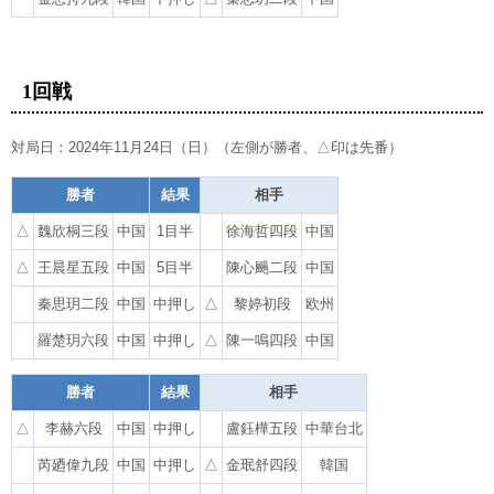
1回戦
対局日：2024年11月24日（日）（左側が勝者、△印は先番）
勝者
結果
相手
△
魏欣桐三段
中国
1目半
徐海哲四段
中国
△
王晨星五段
中国
5目半
陳心颺二段
中国
秦思玥二段
中国
中押し
△
黎婷初段
欧州
羅楚玥六段
中国
中押し
△
陳一鳴四段
中国
勝者
結果
相手
△
李赫六段
中国
中押し
盧鈺樺五段
中華台北
芮廼偉九段
中国
中押し
△
金珉舒四段
韓国