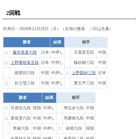
2回戦
対局日：2024年11月25日（月）（左側が勝者、△印は先番）
勝者
結果
相手
△
藤沢里菜七段
日本
中押し
王晨星五段
中国
△
上野愛咲美五段
日本
中押し
魏欣桐三段
中国
羅楚玥六段
中国
中押し
△
上野梨紗三段
日本
△
於之瑩八段
中国
中押し
曹又尹三段
中国
勝者
結果
相手
△
呉侑珍九段
韓国
中押し
周泓余七段
中国
△
唐嘉雯六段
中国
中押し
芮廼偉九段
中国
李赫六段
中国
中押し
△
崔精九段
韓国
金恩持九段
韓国
中押し
△
秦思玥二段
中国