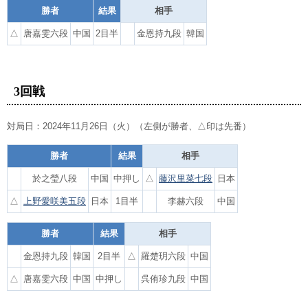
勝者
結果
相手
△
唐嘉雯六段
中国
2目半
金恩持九段
韓国
3回戦
対局日：2024年11月26日（火）（左側が勝者、△印は先番）
勝者
結果
相手
於之瑩八段
中国
中押し
△
藤沢里菜七段
日本
△
上野愛咲美五段
日本
1目半
李赫六段
中国
勝者
結果
相手
金恩持九段
韓国
2目半
△
羅楚玥六段
中国
△
唐嘉雯六段
中国
中押し
呉侑珍九段
中国