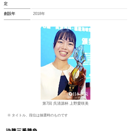
定
創設年
2018年
第7回 呉清源杯 上野愛咲美
※ タイトル、段位は抽選時のものです
決勝三番勝負