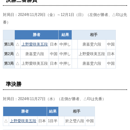
対局日：2024年11月29日（金）～12月1日（日）（左側が勝者、△印は先
番）
勝者
結果
相手
第1局
△
上野愛咲美五段
日本
中押し
唐嘉雯六段
中国
第2局
△
唐嘉雯六段
中国
中押し
上野愛咲美五段
日本
第3局
△
上野愛咲美五段
日本
中押し
唐嘉雯六段
中国
準決勝
対局日：2024年11月27日（水）（左側が勝者、△印は先番）
勝者
結果
相手
△
上野愛咲美五段
日本
1目半
於之瑩八段
中国