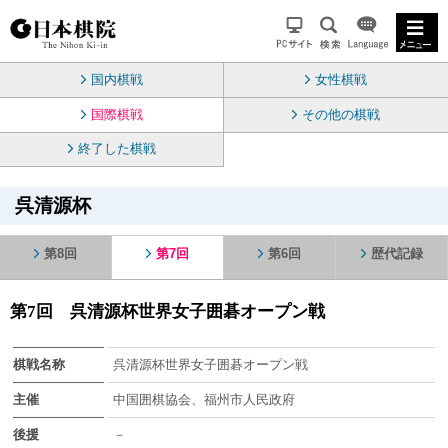
国内棋戦
女性棋戦
国際棋戦
その他の棋戦
終了した棋戦
呉清源杯
第8回
第7回
第6回
歴代記録
第7回 呉清源杯世界女子囲碁オープン戦
棋戦名称
呉清源杯世界女子囲碁オープン戦
主催
中国囲棋協会、福州市人民政府
後援
－