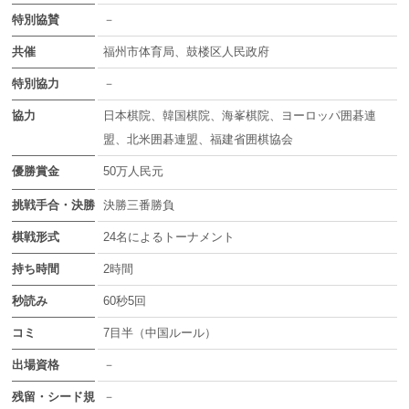
特別協賛
－
共催
福州市体育局、鼓楼区人民政府
特別協力
－
協力
日本棋院、韓国棋院、海峯棋院、ヨーロッパ囲碁連
盟、北米囲碁連盟、福建省囲棋協会
優勝賞金
50万人民元
挑戦手合・決勝
決勝三番勝負
棋戦形式
24名によるトーナメント
持ち時間
2時間
秒読み
60秒5回
コミ
7目半（中国ルール）
出場資格
－
残留・シード規
－