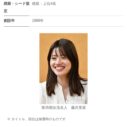
残留・シード規
残留：上位4名
定
創設年
1988年
第35期女流名人 藤沢里菜
※ タイトル、段位は抽選時のものです