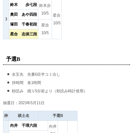
鈴木 歩七段
鈴木歩
10/5
奥田 あや四段
星合
3
10/5
塚田 千春初段
星合
10/5
星合 志保三段
予選B
全互先 先番6目半コミ出し
持時間 各1時間
秒読み 残り5分前より（秒読み時計使用）
抽選日：2023年5月11日
枠
棋士名
予選B
向井 千瑛六段
向井