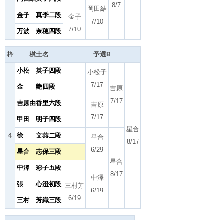
8/7
岡田結
金子 真季二段
金子
7/10
7/10
万波 奈穂四段
枠
棋士名
予選B
小松 英子四段
小松子
7/17
金 艶四段
吉原
7/17
吉原由香里六段
吉原
7/17
甲田 明子四段
星合
4
徐 文燕二段
星合
8/17
6/29
星合 志保三段
星合
中澤 彩子五段
8/17
中澤
張 心澄初段
三村芳
6/19
6/19
三村 芳織三段