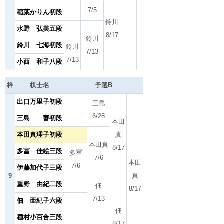
7/5
稲葉かりん初段
鈴川
水野 弘美五段
8/17
鈴川
鈴川 七海初段
鈴川
7/13
7/13
小西 和子八段
枠
棋士名
予選B
出口万里子初段
三島
6/28
三島 響初段
本田
本田真理子初段
真
本田真
8/17
多冨 佳絵三段
多冨
7/6
本田
7/6
伊藤加代子三段
9
真
重野 由紀二段
佃
8/17
7/13
佃 亜紀子六段
佃
種村小百合三段
8/17