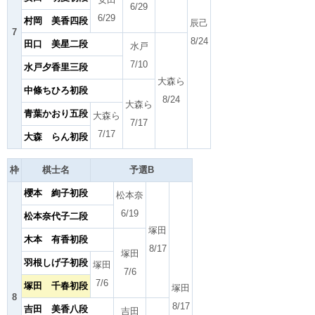
6/29
6/29
村岡 美香四段
辰己
7
8/24
田口 美星二段
水戸
7/10
水戸夕香里三段
大森ら
中條ちひろ初段
8/24
大森ら
青葉かおり五段
大森ら
7/17
7/17
大森 らん初段
枠
棋士名
予選B
櫻本 絢子初段
松本奈
6/19
松本奈代子二段
塚田
木本 有香初段
8/17
塚田
羽根しげ子初段
塚田
7/6
7/6
塚田 千春初段
塚田
8
8/17
吉田 美香八段
吉田