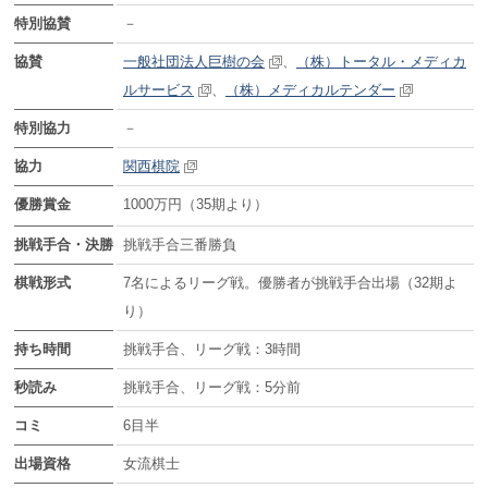
特別協賛
－
協賛
一般社団法人巨樹の会
、
（株）トータル・メディカ
ルサービス
、
（株）メディカルテンダー
特別協力
－
協力
関西棋院
優勝賞金
1000万円（35期より）
挑戦手合・決勝
挑戦手合三番勝負
棋戦形式
7名によるリーグ戦。優勝者が挑戦手合出場（32期よ
り）
持ち時間
挑戦手合、リーグ戦：3時間
秒読み
挑戦手合、リーグ戦：5分前
コミ
6目半
出場資格
女流棋士