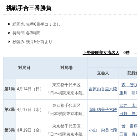
挑戦手合三番勝負
総互先 先番6目半コミ出し
持時間 各3時間
秒読み 残り5分前より
上野愛咲美女流名人
0勝 ―
対局日
対局場
立会人
記録係
東京都千代田区
森 智咲
第1局
4月14日（日）
吉原由香里六段
「日本棋院東京本院」
重川 明司
東京都千代田区
武井 太心
第2局
4月17日（水）
岡田結美子六段
「日本棋院東京本院」
日野 勝太
東京都千代田区
曽 富康
第3局
4月19日（金）
小山 栄美七段
「日本棋院東京本院」
五藤 眞奈