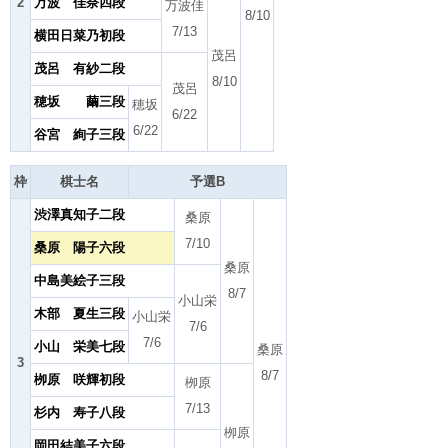
2
万波 佳奈四段
万波佳
8/10
7/13
横田日菜乃初段
茂呂
茂呂 有紗二段
8/10
茂呂
穂坂 繭三段
穂坂
6/22
6/22
谷宮 絢子三段
枠
棋士名
予選B
渋澤真知子二段
桑原
7/10
桑原 陽子六段
桑原
中島美絵子三段
8/7
小山栄
木部 夏生三段
小山栄
7/6
7/6
小山 栄美七段
桑原
3
8/7
栁原 咲輝初段
栁原
7/13
杉内 寿子八段
栁原
岡田結美子六段