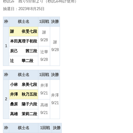
秒読み 残り5分前より（秒読み時計使用）
抽選日：2023年8月25日
枠
棋士名
1回戦
決勝
謝 依旻七段
謝
9/28
本田真理子初段
謝
1
9/28
辰己 茜三段
辻華
9/28
辻 華二段
枠
棋士名
1回戦
決勝
小林 泉美七段
井澤
9/21
井澤 秋乃五段
井澤
2
9/21
桑原 陽子六段
高雄
9/21
高雄 茉莉二段
枠
棋士名
1回戦
決勝