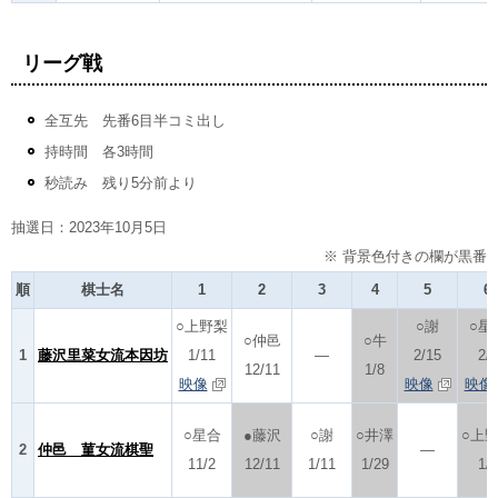
リーグ戦
全互先 先番6目半コミ出し
持時間 各3時間
秒読み 残り5分前より
抽選日：2023年10月5日
※ 背景色付きの欄が黒番
順
棋士名
1
2
3
4
5
6
○上野梨
○謝
○星
○仲邑
○牛
1
藤沢里菜女流本因坊
1/11
―
2/15
2/8
12/11
1/8
映像
映像
映像
○星合
●藤沢
○謝
○井澤
○上
2
仲邑 菫女流棋聖
―
11/2
12/11
1/11
1/29
1/8