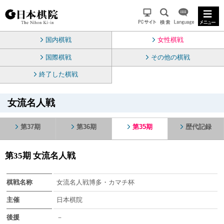
国内棋戦
女性棋戦
国際棋戦
その他の棋戦
終了した棋戦
女流名人戦
第37期
第36期
第35期
歴代記録
第35期 女流名人戦
棋戦名称
女流名人戦博多・カマチ杯
主催
日本棋院
後援
－