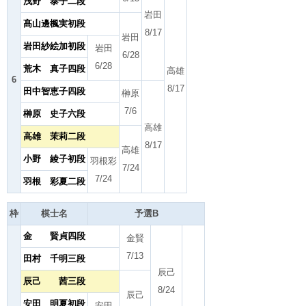
浅野 泰子二段
岩田
髙山邊楓実初段
8/17
岩田
岩田紗絵加初段
岩田
6/28
6/28
荒木 真子四段
高雄
6
8/17
田中智恵子四段
榊原
7/6
榊原 史子六段
高雄
高雄 茉莉二段
8/17
高雄
小野 綾子初段
羽根彩
7/24
7/24
羽根 彩夏二段
枠
棋士名
予選B
金 賢貞四段
金賢
7/13
田村 千明三段
辰己
辰己 茜三段
8/24
辰己
安田 明夏初段
安田