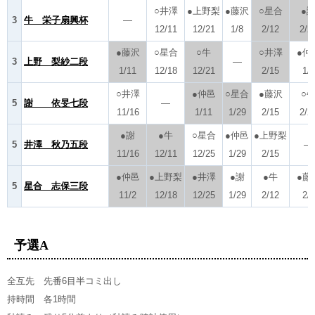
○井澤
●上野梨
●藤沢
○星合
●
3
牛 栄子扇興杯
―
12/11
12/21
1/8
2/12
2/2
●藤沢
○星合
○牛
○井澤
●仲
3
上野 梨紗二段
―
1/11
12/18
12/21
2/15
1/8
○井澤
●仲邑
○星合
●藤沢
○
5
謝 依旻七段
―
11/16
1/11
1/29
2/15
2/2
●謝
●牛
○星合
●仲邑
●上野梨
5
井澤 秋乃五段
―
11/16
12/11
12/25
1/29
2/15
●仲邑
●上野梨
●井澤
●謝
●牛
●藤
5
星合 志保三段
11/2
12/18
12/25
1/29
2/12
2/8
予選A
全互先 先番6目半コミ出し
持時間 各1時間