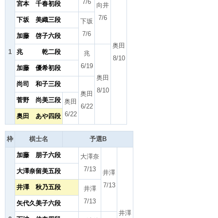
7/6
宮本 千春初段
向井
7/6
下坂 美織三段
下坂
7/6
加藤 啓子六段
奥田
1
兆 乾二段
兆
8/10
6/19
加藤 優希初段
奥田
尚司 和子三段
8/10
奥田
菅野 尚美三段
奥田
6/22
6/22
奥田 あや四段
枠
棋士名
予選B
加藤 朋子六段
大澤奈
7/13
大澤奈留美五段
井澤
7/13
井澤 秋乃五段
井澤
7/13
矢代久美子六段
井澤