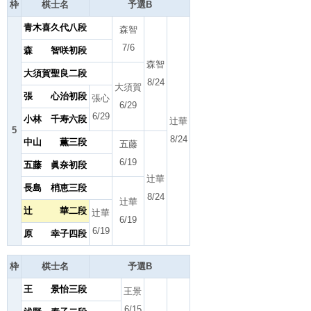
枠
棋士名
予選B
青木喜久代八段
森智
7/6
森 智咲初段
森智
大須賀聖良二段
8/24
大須賀
張 心治初段
張心
6/29
6/29
小林 千寿六段
辻華
5
8/24
中山 薫三段
五藤
6/19
五藤 眞奈初段
辻華
長島 梢恵三段
8/24
辻華
辻 華二段
辻華
6/19
6/19
原 幸子四段
枠
棋士名
予選B
王 景怡三段
王景
6/15