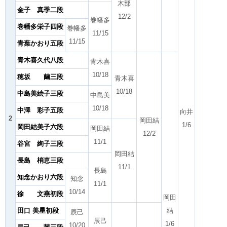
木部
金子 真季二段
12/2
巻幡多
巻幡多栄子四段
巻幡多
11/15
11/15
青葉かおり五段
青木喜久代八段
青木喜
10/18
穂坂 繭三段
青木喜
10/18
中島美絵子三段
中島美
10/18
中澤 彩子五段
向井
2
岡田結
1/6
岡田結美子六段
岡田結
12/2
11/1
谷宮 絢子三段
岡田結
長島 梢恵三段
11/1
長島
知念かおり六段
知念
11/1
10/14
徐 文燕初段
岡田
田口 美星初段
結
辰己
辰己
1/6
10/20