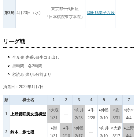
東京都千代田区
第3局
4月20日（水）
岡田結美子六段
―
「日本棋院東京本院」
リーグ戦
全互先 先番6目半コミ出し
持時間 各3時間
秒読み 残り5分前より
抽選日：2022年1月7日
順
棋士名
1
2
3
4
5
6
7
○大森
○向井
●牛
●仲邑
○謝
○鈴木
1
上野愛咲美女流棋聖
―
1/31
2/23
2/28
3/10
3/31
4/4
●謝
●牛
○仲邑
○向井
○大森
●上野
2
鈴木 歩七段
―
1/31
2/10
2/17
3/10
3/17
4/4