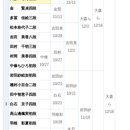
11/11
金 賢貞四段
金賢
大森
11/11
多冨 佳絵三段
ら
大森ら
12/16
12/2
松本奈代子二段
吉田美
10/28
吉田 美香八段
吉田美
田村 千明三段
12/2
田村
村岡 美香四段
中條
10/27
10/27
中條ちひろ初段
岩田紗絵加初段
岩田紗
10/21
種村小百合二段
岩田紗
10/21
田中智恵子四段
白石
大森
10/21
3
白石 京子四段
ら
岩田紗
12/16
髙山邊楓実初段
羽根彩
11/18
10/28
羽根 彩夏初段
水戸