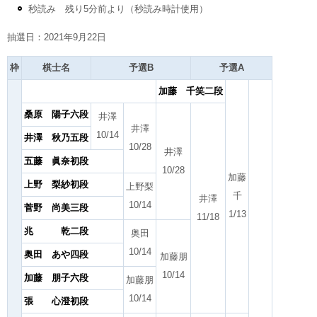
秒読み 残り5分前より（秒読み時計使用）
抽選日：2021年9月22日
枠
棋士名
予選B
予選A
加藤 千笑二段
桑原 陽子六段
井澤
井澤
10/14
井澤 秋乃五段
10/28
井澤
五藤 眞奈初段
10/28
加藤
上野 梨紗初段
上野梨
千
井澤
10/14
菅野 尚美三段
1/13
11/18
兆 乾二段
奥田
10/14
奥田 あや四段
加藤朋
10/14
加藤 朋子六段
加藤朋
10/14
張 心澄初段