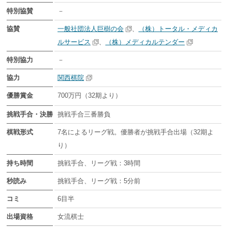
特別協賛
－
協賛
一般社団法人巨樹の会
、
（株）トータル・メディカ
ルサービス
、
（株）メディカルテンダー
特別協力
－
協力
関西棋院
優勝賞金
700万円（32期より）
挑戦手合・決勝
挑戦手合三番勝負
棋戦形式
7名によるリーグ戦。優勝者が挑戦手合出場（32期よ
り）
持ち時間
挑戦手合、リーグ戦：3時間
秒読み
挑戦手合、リーグ戦：5分前
コミ
6目半
出場資格
女流棋士