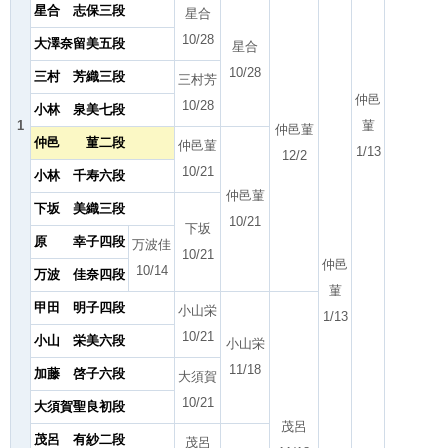
星合 志保三段
星合
10/28
大澤奈留美五段
星合
10/28
三村 芳織三段
三村芳
仲邑
10/28
小林 泉美七段
1
菫
仲邑菫
仲邑 菫二段
仲邑菫
1/13
12/2
10/21
小林 千寿六段
仲邑菫
下坂 美織三段
10/21
下坂
原 幸子四段
万波佳
10/21
仲邑
10/14
万波 佳奈四段
菫
甲田 明子四段
小山栄
1/13
10/21
小山 栄美六段
小山栄
11/18
加藤 啓子六段
大須賀
10/21
大須賀聖良初段
茂呂
茂呂 有紗二段
茂呂