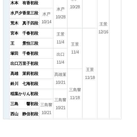
木本 有香初段
10/28
水戸
水戸夕香里三段
水戸
10/28
10/14
荒木 真子四段
王景
12/16
宮本 千春初段
王景
11/4
王 景怡三段
王景
11/4
塚田 千春初段
出口
11/4
出口万里子初段
王景
髙雄 茉莉初段
髙雄茉
11/18
10/21
鈴川 七海初段
三島響
稲葉かりん初段
11/18
三島響
三島 響初段
三島響
10/21
10/21
西山 静佳初段