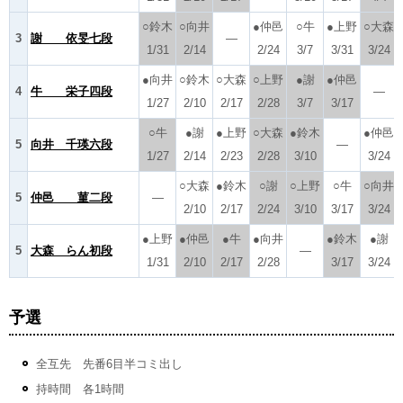
○鈴木
○向井
●仲邑
○牛
●上野
○大森
3
謝 依旻七段
―
1/31
2/14
2/24
3/7
3/31
3/24
●向井
○鈴木
○大森
○上野
●謝
●仲邑
4
牛 栄子四段
―
1/27
2/10
2/17
2/28
3/7
3/17
○牛
●謝
●上野
○大森
●鈴木
●仲邑
5
向井 千瑛六段
―
1/27
2/14
2/23
2/28
3/10
3/24
○大森
●鈴木
○謝
○上野
○牛
○向井
5
仲邑 菫二段
―
2/10
2/17
2/24
3/10
3/17
3/24
●上野
●仲邑
●牛
●向井
●鈴木
●謝
5
大森 らん初段
―
1/31
2/10
2/17
2/28
3/17
3/24
予選
全互先 先番6目半コミ出し
持時間 各1時間