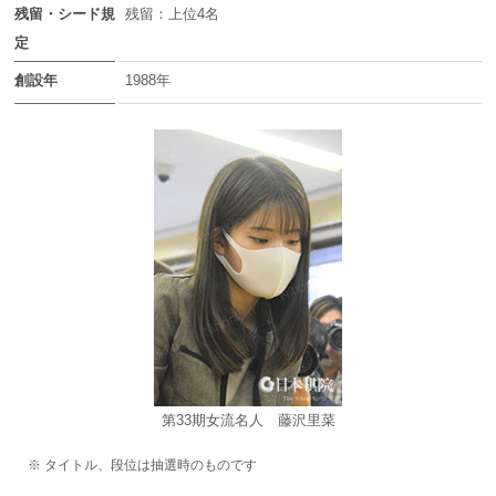
残留・シード規
残留：上位4名
定
創設年
1988年
第33期女流名人 藤沢里菜
※ タイトル、段位は抽選時のものです