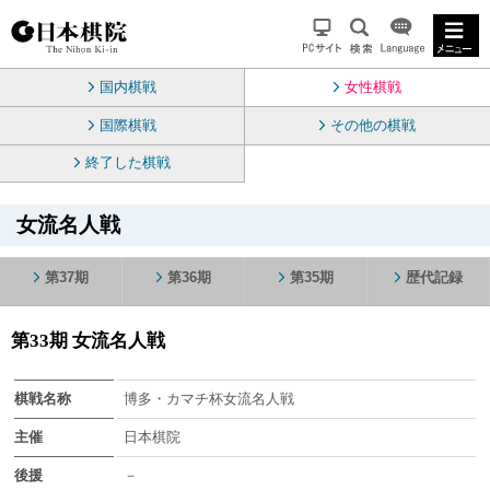
国内棋戦
女性棋戦
国際棋戦
その他の棋戦
終了した棋戦
女流名人戦
第37期
第36期
第35期
歴代記録
第33期 女流名人戦
棋戦名称
博多・カマチ杯女流名人戦
主催
日本棋院
後援
－