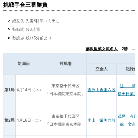
挑戦手合三番勝負
総互先 先番6目半コミ出し
持時間 各3時間
秒読み 残り5分前より
藤沢里菜女流名人
2勝 ―
対局日
対局場
立会人
記録係
東京都千代田区
辻 華
第1局
4月14日（木）
吉原由香里六段
「日本棋院東京本院」
横田日菜乃
東京都千代田区
茂呂 有紗
第2局
4月16日（土）
小山 栄美六段
「日本棋院東京本院」
徐 文燕