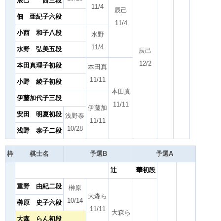
辰己 茜三段
11/4
辰己
佃 亜紀子六段
11/4
小西 和子八段
水野
11/4
水野 弘美五段
辰己
12/2
本田真理子初段
本田真
11/11
小野 綾子初段
本田真
伊藤加代子三段
11/11
伊藤加
安田 明夏初段
浅野泰
11/11
10/28
浅野 泰子二段
枠
棋士名
予選B
予選A
辻 華初段
重野 由紀二段
榊原
大森ら
10/14
榊原 史子六段
11/11
大森ら
大森 らん初段