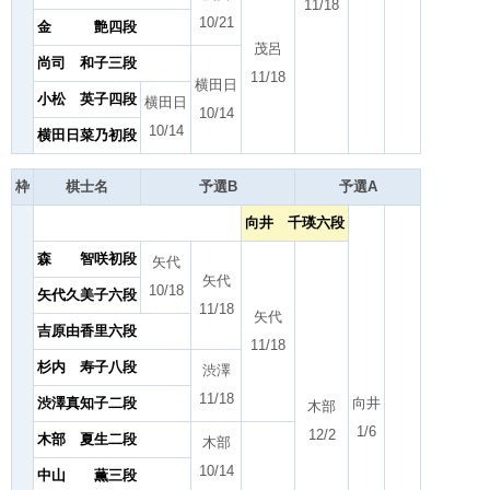
11/18
10/21
金 艶四段
茂呂
尚司 和子三段
11/18
横田日
小松 英子四段
横田日
10/14
10/14
横田日菜乃初段
枠
棋士名
予選B
予選A
向井 千瑛六段
森 智咲初段
矢代
矢代
10/18
矢代久美子六段
11/18
矢代
吉原由香里六段
11/18
杉内 寿子八段
渋澤
11/18
渋澤真知子二段
向井
木部
1/6
12/2
木部 夏生二段
木部
10/14
中山 薫三段