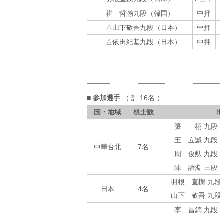
崔 哲瀚九段（韓国）
中押
△山下敬吾九段（日本）
中押
△依田紀基九段（日本）
中押
■ 参加選手
（ 計 16名 ）
国・地域
棋士数
張 栩 九段
王 立誠 九段
中華台北
7名
周 俊勲 九段
陳 詩淵 三段
羽根 直樹 九
日本
4名
山下 敬吾 九
李 昌鎬 九段