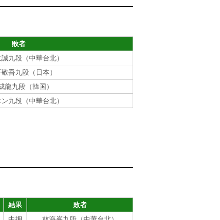
敗者
誠九段（中華台北）
下敬吾九段（日本）
成龍九段（韓国）
エン九段（中華台北）
結果
敗者
中押
林海峯九段（中華台北）