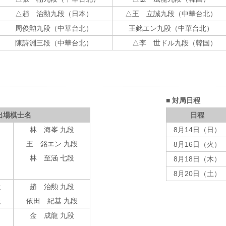
△趙 治勲九段（日本）
△王 立誠九段（中華台北）
周俊勲九段（中華台北）
王銘エン九段（中華台北）
陳詩淵三段（中華台北）
△李 世ドル九段（韓国）
■ 対局日程
出場棋士名
日程
林 海峯 九段
8月14日（日）
王 銘エン 九段
8月16日（火）
林 至涵 七段
8月18日（木）
8月20日（土）
段
趙 治勲 九段
段
依田 紀基 九段
金 成龍 九段