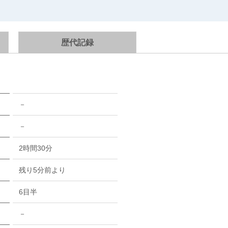
歴代記録
－
－
2時間30分
残り5分前より
6目半
－