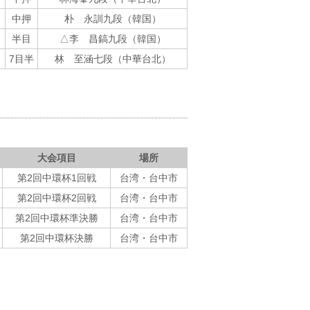
中押
朴 永訓九段（韓国）
半目
△李 昌鎬九段（韓国）
7目半
林 至涵七段（中華台北）
大会項目
場所
第2回中環杯1回戦
台湾・台中市
第2回中環杯2回戦
台湾・台中市
第2回中環杯準決勝
台湾・台中市
第2回中環杯決勝
台湾・台中市