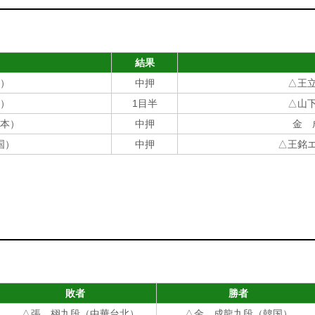
結果
）
中押
△王立
）
1目半
△山
本）
中押
金 
国）
中押
△王銘
敗者
勝者
△張 栩九段（中華台北）
△金 成龍九段（韓国）