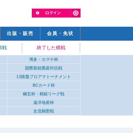
出版・販売
会員・免状
棋戦
終了した棋戦
博多・カマチ杯
国際新鋭囲碁対抗戦
13路盤プロアマトーナメント
BCカード杯
幽玄杯・精鋭リーグ戦
遠洋地産杯
女流鶴聖戦