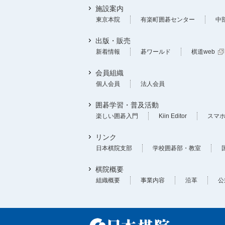
施設案内
東京本院
有楽町囲碁センター
中
出版・販売
新着情報
碁ワールド
棋道web
会員組織
個人会員
法人会員
囲碁学習・普及活動
楽しい囲碁入門
Kiin Editor
スマ
リンク
日本棋院支部
学校囲碁部・教室
棋院概要
組織概要
事業内容
沿革
公