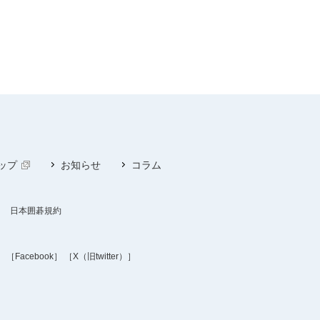
ップ
お知らせ
コラム
日本囲碁規約
］
［Facebook］
［X（旧twitter）］