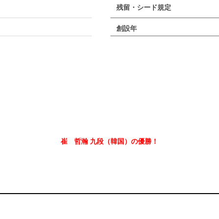
残留・シード規定
創設年
崔 哲瀚 九段（韓国）の優勝！