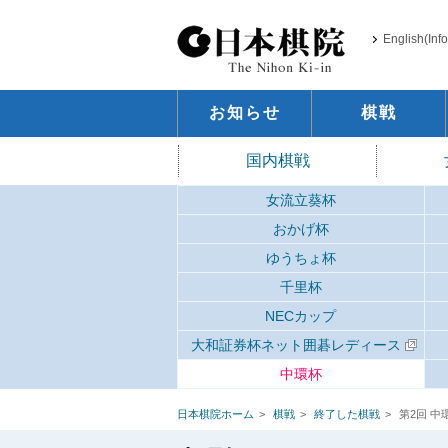
English(Inf
お知らせ
棋戦
国内棋戦
女流立葵杯
おかげ杯
ゆうちょ杯
千里杯
NECカップ
大和証券杯ネット囲碁レディース
中環杯
日本棋院ホーム
棋戦
終了した棋戦
第2回 中