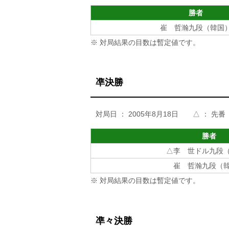
勝者
崔 哲瀚九段（韓国
※ 対局結果の目数は暫定値です。
凖決勝
対局日 ： 2005年8月18日 △ ： 先番
勝者
△李 世ドル九段
崔 哲瀚九段（
※ 対局結果の目数は暫定値です。
凖々決勝