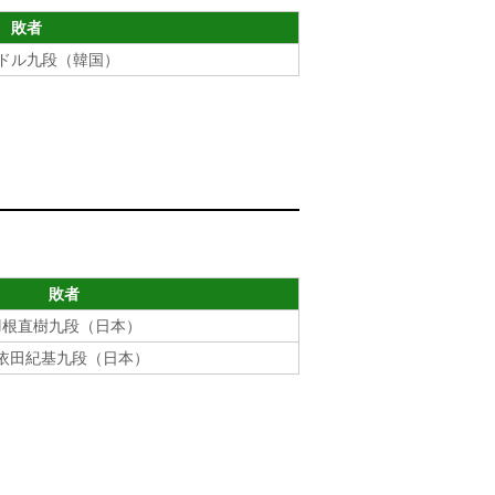
敗者
ドル九段（韓国）
敗者
羽根直樹九段（日本）
依田紀基九段（日本）