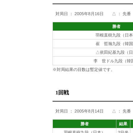
対局日 ： 2005年8月16日 △ ： 先番
勝者
羽根直樹九段（日本
崔 哲瀚九段（韓国
△依田紀基九段（日
李 世ドル九段（韓
※対局結果の目数は暫定値です。
1回戦
対局日 ： 2005年8月14日 △ ： 先番
勝者
結果
羽根直樹九段（日本）
2目半