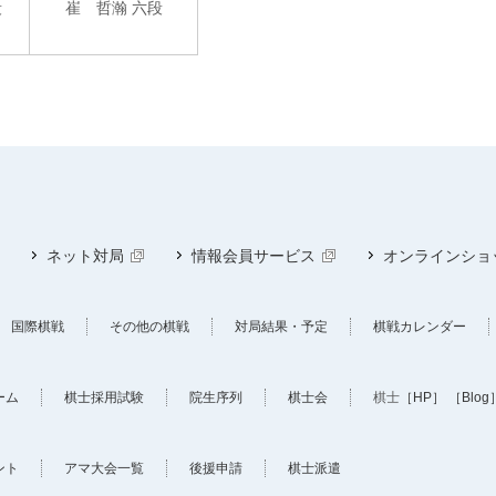
段
崔 哲瀚 六段
ネット対局
情報会員サービス
オンラインショ
国際棋戦
その他の棋戦
対局結果・予定
棋戦カレンダー
ーム
棋士採用試験
院生序列
棋士会
棋士
［HP］
［Blog
ント
アマ大会一覧
後援申請
棋士派遣