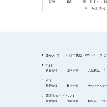
韓国
5名
李 世ドル 九
朴 永訓 九段
囲碁入門
日本棋院IDマイページ
棋戦
新着情報
国内棋戦
女性棋戦
棋士
新着情報
棋士一覧
ナショナルチ
囲碁大会・イベント
新着情報
囲碁大会
解説会・イベ