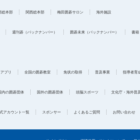
部総本部
関西総本部
梅田囲碁サロン
海外施設
週刊碁（バックナンバー）
囲碁未来（バックナンバー）
書籍
ホアプリ
全国の囲碁教室
免状の取得
普及事業
指導者育
国内の囲碁団体
国外の囲碁団体
頭脳スポーツ
文化庁・海外普
式アカウント一覧
スポンサー
よくあるご質問
お問い合わせ