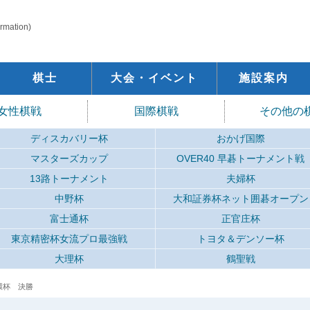
ormation)
棋士
大会・イベント
施設案内
女性棋戦
国際棋戦
その他の
ディスカバリー杯
おかげ国際
マスターズカップ
OVER40 早碁トーナメント戦
13路トーナメント
夫婦杯
中野杯
大和証券杯ネット囲碁オープン
富士通杯
正官庄杯
東京精密杯女流プロ最強戦
トヨタ＆デンソー杯
大理杯
鶴聖戦
環杯 決勝