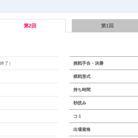
第2回
第1回
で終了）
挑戦手合・決勝
棋戦形式
持ち時間
秒読み
コミ
出場資格