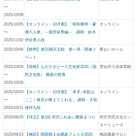
〜
2025/10/08
2025/10/05
【オンライン・10月期】「昭和黎明・豪
オンライン
〜
傑六人衆」～坂田栄男編～ 講師：鈴木
2025/11/02
伊佐男八段
2025/10/04
【静岡】第51期天元戦 第一局・関連イ
夢おいホール
ベント
2025/10/04
【長崎】ながさきピース文化祭2025（国
雲仙市小浜体育館
〜
民文化祭） 囲碁の祭典
2025/10/05
2025/10/03
【オンライン・10月期】「本手､本筋は
オンライン
〜
ここ！格言が教えてくれる」 講師：大垣
2025/10/31
雄作九段
2025/09/28
【埼玉】第1回 所沢ふれあい囲碁まつり
所沢市民文化セン
ターミューズ
2025/09/23
【梅田】関西棋士会囲碁フェスタ2025
梅田囲碁サロン