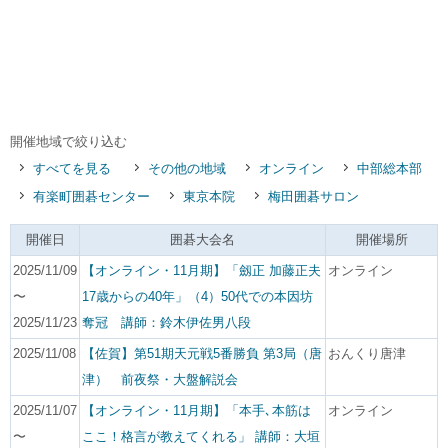
開催地域で絞り込む
すべてを見る
その他の地域
オンライン
中部総本部
有楽町囲碁センター
東京本院
梅田囲碁サロン
開催日
囲碁大会名
開催場所
2025/11/09
【オンライン・11月期】「劔正 加藤正夫
オンライン
〜
17歳からの40年」（4）50代での本因坊
2025/11/23
奪冠 講師：鈴木伊佐男八段
2025/11/08
【佐賀】第51期天元戦5番勝負 第3局（唐
おんくり唐津
津） 前夜祭・大盤解説会
2025/11/07
【オンライン・11月期】「本手､本筋は
オンライン
〜
ここ！格言が教えてくれる」 講師：大垣