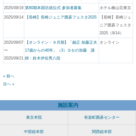
2025/09/19
第80期本因坊就位式 参加者募集
ホテル椿山荘東京
2025/09/14
【長崎】長崎ジュニア囲碁フェスタ2025
【長崎】長崎ジュ
ニア囲碁フェスタ
2025（9/14）
2025/09/07
【オンライン・９月期】「劔正 加藤正夫
オンライン
〜
17歳からの40年」（3）ヨセの加藤 講
2025/09/21
師：鈴木伊佐男八段
« 前へ
次へ »
施設案内
東京本院
有楽町囲碁センター
中部総本部
関西総本部