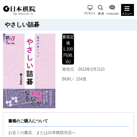
やさしい詰碁
書籍
定
価
1,100
円(税
込)
発売日
2013年2月21日
B6判／ 224頁
書籍のご購入について
お近くの書店、または日本棋院売店へ