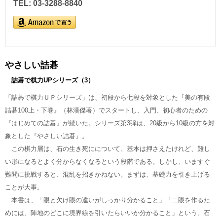
TEL: 03-3288-8840
やさしい詰碁
詰碁で棋力UPシリーズ（3）
「詰碁で棋力ＵＰシリーズ」は、初段から七段を対象とした『美の有段
詰碁100上・下巻』（林漢傑著）でスタートし、入門、初心者のための
『はじめての詰碁』が続いた。シリーズ第3弾は、20級から10級の方を対
象とした『やさしい詰碁』。
この棋力層は、石の生き死にについて、基本は押さえたけれど、難し
い形になるとよく分からなくなるという段階である。しかし、いますぐ
難問に挑戦すると、混乱を招きかねない。まずは、基礎力を引き上げる
ことが大事。
本書は、「眼と欠け眼の違いがしっかり分かること」「二眼を作るた
めには、陣地のどこに境界線を引いたらいいか分かること」という、石