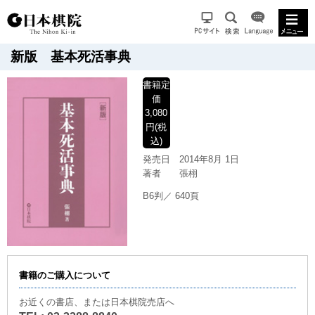
新版 基本死活事典
書籍
定
価
3,080
円(税
込)
発売日
2014年8月 1日
著者
張栩
B6判／ 640頁
書籍のご購入について
お近くの書店、または日本棋院売店へ