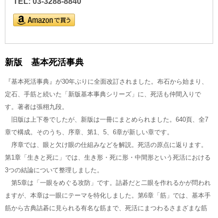
TEL: 03-3288-8840
新版 基本死活事典
『基本死活事典』が30年ぶりに全面改訂されました。布石から始まり、
定石、手筋と続いた「新版基本事典シリーズ」に、死活も仲間入りで
す。著者は張栩九段。
旧版は上下巻でしたが、新版は一冊にまとめられました。640頁、全7
章で構成。そのうち、序章、第1、5、6章が新しい章です。
序章では、眼と欠け眼の仕組みなどを解説。死活の原点に返ります。
第1章「生きと死に」では、生き形・死に形・中間形という死活における
3つの結論について整理しました。
第5章は「一眼をめぐる攻防」です。詰碁だと二眼を作れるかが問われ
ますが、本章は一眼にテーマを特化しました。第6章「筋」では、基本手
筋から古典詰碁に見られる有名な筋まで、死活にまつわるさまざまな筋