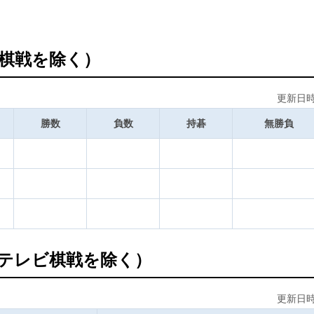
棋戦を除く）
更新日
勝数
負数
持碁
無勝負
テレビ棋戦を除く）
更新日