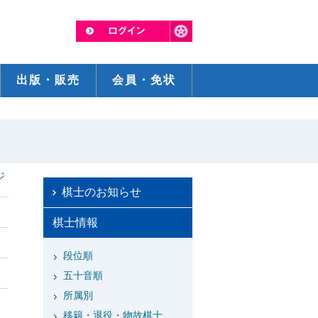
出版・販売
会員・免状
ジ
棋士のお知らせ
棋士情報
段位順
五十音順
所属別
移籍・退役・物故棋士