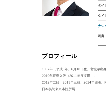
タイ
タイ
ナシ
著書
プロフィール
1997年（平成9年）6月10日生。宮城県出
2010年夏季入段（2011年度採用）。
2012年二段、2013年三段、2014年四段
日本棋院東京本院所属