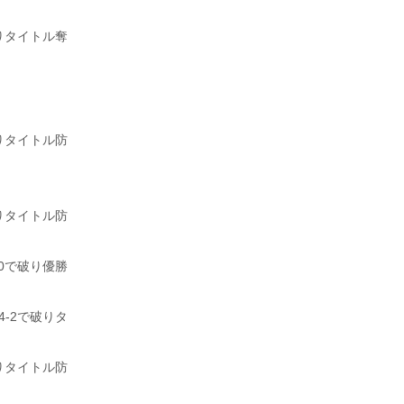
りタイトル奪
りタイトル防
りタイトル防
0で破り優勝
-2で破りタ
りタイトル防