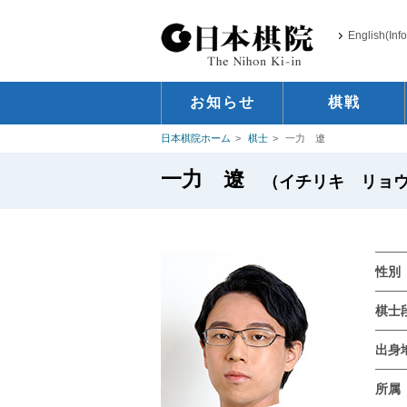
English(Inf
お知らせ
棋戦
日本棋院ホーム
棋士
一力 遼
一力 遼
（イチリキ リョウ / I
性別
棋士
出身
所属