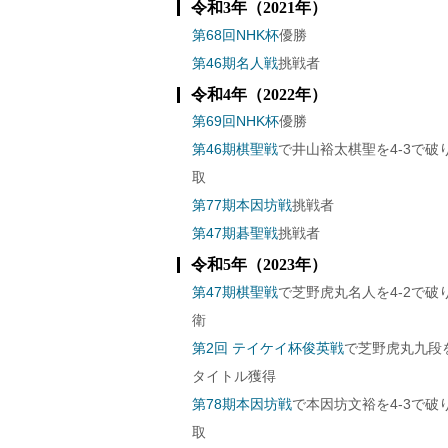
令和3年（2021年）
第68回NHK杯
優勝
第46期名人戦
挑戦者
令和4年（2022年）
第69回NHK杯
優勝
第46期棋聖戦
で井山裕太棋聖を4-3で破
取
第77期本因坊戦
挑戦者
第47期碁聖戦
挑戦者
令和5年（2023年）
第47期棋聖戦
で芝野虎丸名人を4-2で破
衛
第2回 テイケイ杯俊英戦
で芝野虎丸九段を
タイトル獲得
第78期本因坊戦
で本因坊文裕を4-3で破
取