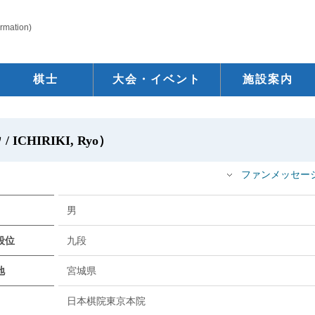
ormation)
棋士
大会・イベント
施設案内
CHIRIKI, Ryo）
ファンメッセー
男
段位
九段
地
宮城県
日本棋院東京本院