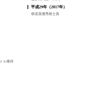
平成29年（2017年）
棋道賞優秀棋士賞
トル獲得