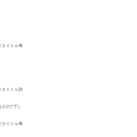
りタイトル奪
りタイトル防
2-0で下し
りタイトル奪