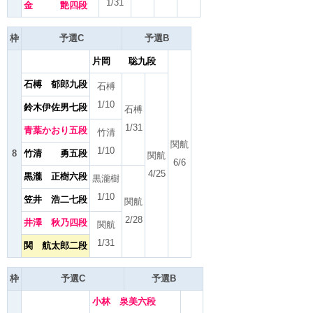
1/31
金 艶四段
枠
予選C
予選B
片岡 聡九段
石榑 郁郎九段
石榑
1/10
鈴木伊佐男七段
石榑
1/31
青葉かおり五段
竹清
関航
1/10
8
竹清 勇五段
関航
6/6
4/25
黒瀧 正樹六段
黒瀧樹
1/10
笠井 浩二七段
関航
2/28
井澤 秋乃四段
関航
1/31
関 航太郎二段
枠
予選C
予選B
小林 泉美六段