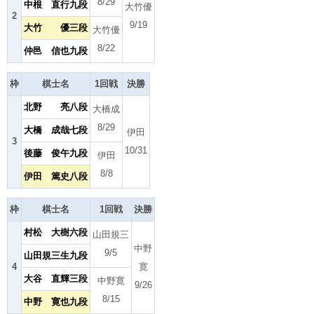
8/29
中根 直行九段
大竹優
2
9/19
大竹 優三段
大竹優
8/22
仲邑 信也九段
枠
棋士名
1回戦
決勝
北野 亮八段
大橋成
8/29
大橋 成哉七段
伊田
3
10/31
後藤 俊午九段
伊田
8/8
伊田 篤史八段
枠
棋士名
1回戦
決勝
村松 大樹六段
山田規三
中野
9/5
山田規三生九段
4
寛
大谷 直輝三段
中野寛
9/26
8/15
中野 寛也九段