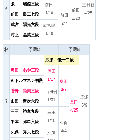
張 瑞傑三段
前田
三村智
6
前田
1/10
4/25
前田 良二七段
前田
2/28
2/7
武宮 陽光六段
武宮陽
1/10
村上 晶英三段
枠
予選C
予選B
広瀬 優一二段
奥田 あや三段
奥田
1/17
A.トルマネン初段
奥田
3/7
菅野 尚美三段
山田晋
広瀬
1/31
7
山田 晋次六段
奥田
5/9
4/25
三王 裕孝九段
三王
1/10
平本 弥星六段
久保
4/4
久保 秀夫七段
久保