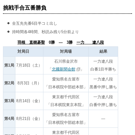
挑戦手合五番勝負
全互先先番6目半コミ出し
持時間各4時間、秒読み残り5分前より
羽根 直樹碁聖
0勝 ― 3勝
一力 遼八段
対局日
対局場
結果
石川県金沢市
一力遼八段
第1局
7月18日（土）
「
北國新聞会館
」
白番1目半勝ち
愛知県名古屋市
一力遼八段
第2局
8月3日（月）
「日本棋院中部総本部」
黒番中押し勝ち
東京都千代田区
一力遼八段
第3局
8月14日（金）
「日本棋院東京本院」
白番中押し勝ち
愛知県名古屋市
第4局
8月21日（金）
―
「日本棋院中部総本部」
東京都千代田区