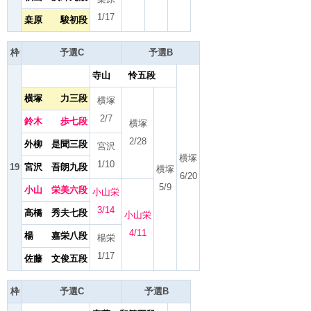
1/17
桒原 駿初段
枠
予選C
予選B
寺山 怜五段
横塚 力三段
横塚
2/7
鈴木 歩七段
横塚
2/28
外柳 是聞三段
宮沢
横塚
1/10
19
宮沢 吾朗九段
横塚
6/20
5/9
小山 栄美六段
小山栄
3/14
高橋 秀夫七段
小山栄
4/11
楊 嘉栄八段
楊栄
1/17
佐藤 文俊五段
枠
予選C
予選B