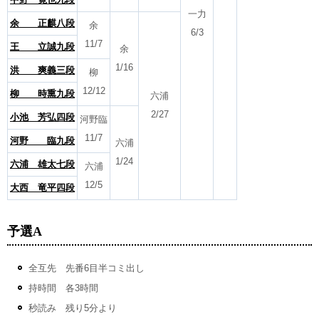
一力
余 正麒八段
余
6/3
11/7
王 立誠九段
余
1/16
洪 爽義三段
柳
12/12
柳 時熏九段
六浦
2/27
小池 芳弘四段
河野臨
11/7
河野 臨九段
六浦
1/24
六浦 雄太七段
六浦
12/5
大西 竜平四段
予選A
全互先 先番6目半コミ出し
持時間 各3時間
秒読み 残り5分より