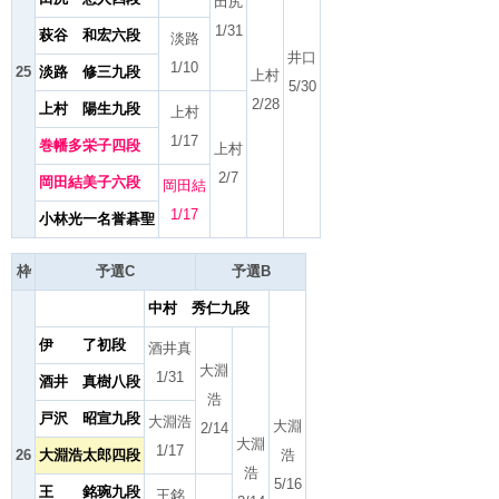
田尻
1/31
萩谷 和宏六段
淡路
井口
1/10
25
淡路 修三九段
上村
5/30
2/28
上村 陽生九段
上村
1/17
巻幡多栄子四段
上村
2/7
岡田結美子六段
岡田結
1/17
小林光一名誉碁聖
枠
予選C
予選B
中村 秀仁九段
伊 了初段
酒井真
大淵
1/31
酒井 真樹八段
浩
戸沢 昭宣九段
大淵浩
大淵
2/14
大淵
1/17
26
大淵浩太郎四段
浩
浩
5/16
王 銘琬九段
王銘