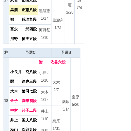
17
武宮 正樹九段
憲
憲
7/4
黒瀧 正憲八段
黒瀧憲
3/28
1/17
鄭 銘瑝九段
黒瀧憲
1/31
富永 武四段
河野征
1/10
河野 征夫五段
枠
予選C
予選B
謝 依旻六段
小長井 克八段
小長井
1/10
関 達也三段
大木
2/7
大木 啓司七段
大木
桒原
1/17
18
金子 真季初段
桒原
5/20
3/14
中村 邦子二段
井上
1/10
井上 国夫八段
桒原
1/31
秋山 次郎九段
桒原