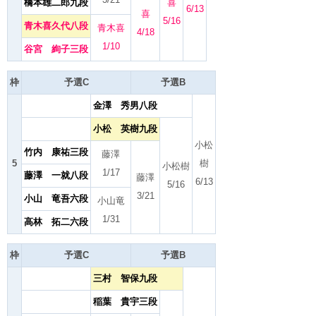
橋本雄二郎九段
喜
6/13
喜
5/16
青木喜久代八段
青木喜
4/18
1/10
谷宮 絢子三段
枠
予選C
予選B
金澤 秀男八段
小松 英樹九段
小松
竹内 康祐三段
藤澤
5
樹
小松樹
1/17
藤澤 一就八段
藤澤
6/13
5/16
3/21
小山 竜吾六段
小山竜
1/31
高林 拓二六段
枠
予選C
予選B
三村 智保九段
稲葉 貴宇三段