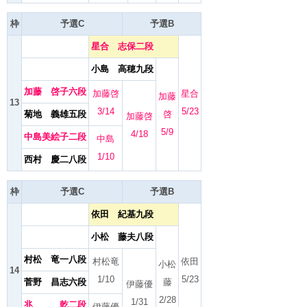
枠
予選C
予選B
星合 志保二段
小島 高穂九段
加藤 啓子六段
加藤啓
星合
加藤
13
3/14
5/23
菊地 義雄五段
啓
加藤啓
5/9
4/18
中島美絵子二段
中島
1/10
西村 慶二八段
枠
予選C
予選B
依田 紀基九段
小松 藤夫八段
村松 竜一八段
村松竜
依田
小松
14
1/10
5/23
菅野 昌志六段
藤
伊藤優
2/28
1/31
兆 乾二段
伊藤優