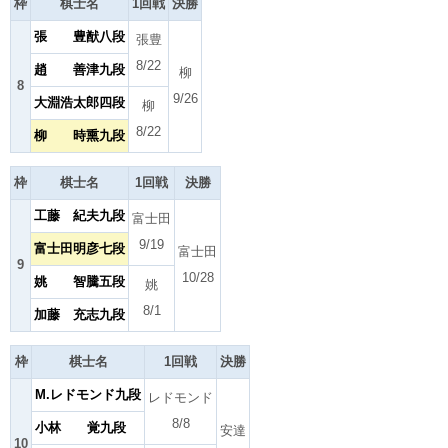
枠
棋士名
1回戦
決勝
張 豊猷八段
張豊
8/22
趙 善津九段
柳
8
9/26
大淵浩太郎四段
柳
8/22
柳 時熏九段
枠
棋士名
1回戦
決勝
工藤 紀夫九段
富士田
9/19
富士田明彦七段
富士田
9
10/28
姚 智騰五段
姚
8/1
加藤 充志九段
枠
棋士名
1回戦
決勝
M.レドモンド九段
レドモンド
8/8
小林 覚九段
安達
10