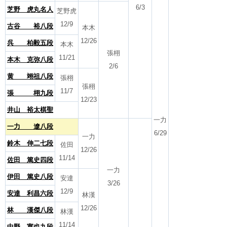
6/3
芝野 虎丸名人
芝野虎
12/9
古谷 裕八段
本木
12/26
呉 柏毅五段
本木
張栩
11/21
本木 克弥八段
2/6
黄 翊祖八段
張栩
張栩
11/7
張 栩九段
12/23
井山 裕太棋聖
一力
一力 遼八段
6/29
一力
鈴木 伸二七段
佐田
12/26
11/14
佐田 篤史四段
一力
伊田 篤史八段
安達
3/26
12/9
安達 利昌六段
林漢
12/26
林 漢傑八段
林漢
11/14
中野 寛也九段