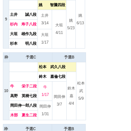
姚 智騰四段
土井 誠八段
土井
姚
9
姚
3/14
6/13
杉内 寿子八段
大垣
5/23
4/11
大垣 雄作九段
大垣
1/17
杉本 明八段
枠
予選C
予選B
松本 武久八段
鈴木 嘉倫七段
松本
牛 栄子二段
牛
鈴木
10
武
1/17
高野 英樹七段
嘉
岡田伸
5/9
4/4
3/7
岡田伸一郎八段
岡田伸
1/31
木部 夏生二段
枠
予選C
予選B