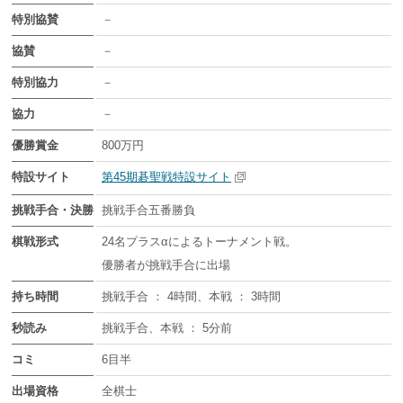
特別協賛
－
協賛
－
特別協力
－
協力
－
優勝賞金
800万円
特設サイト
第45期碁聖戦特設サイト
挑戦手合・決勝
挑戦手合五番勝負
棋戦形式
24名プラスαによるトーナメント戦。
優勝者が挑戦手合に出場
持ち時間
挑戦手合 ： 4時間、本戦 ： 3時間
秒読み
挑戦手合、本戦 ： 5分前
コミ
6目半
出場資格
全棋士