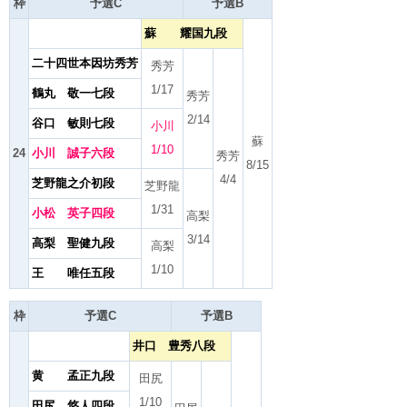
枠
予選C
予選B
蘇 耀国九段
二十四世本因坊秀芳
秀芳
1/17
鶴丸 敬一七段
秀芳
2/14
谷口 敏則七段
小川
蘇
1/10
24
小川 誠子六段
秀芳
8/15
4/4
芝野龍之介初段
芝野龍
1/31
小松 英子四段
高梨
3/14
高梨 聖健九段
高梨
1/10
王 唯任五段
枠
予選C
予選B
井口 豊秀八段
黄 孟正九段
田尻
1/10
田尻 悠人四段