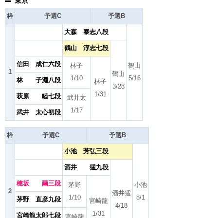
東京
枠
予選C
予選B
大森 泰志八段
鶴山 淳志七段
信田 成仁六段
林子
鶴山
1
鶴山
1/10
5/16
林 子淵八段
林子
3/28
1/31
萩原 睦七段
武井太
1/17
武井 太心初段
枠
予選C
予選B
小池 芳弘三段
酒井 猛九段
穂坂 繭三段
茅野
小池
2
酒井猛
1/10
8/1
茅野 直彦九段
宮崎龍
4/18
1/31
宮崎龍太郎七段
宮崎龍