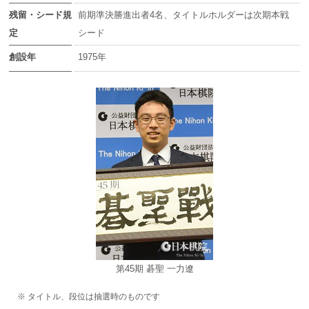
残留・シード規
前期準決勝進出者4名、タイトルホルダーは次期本戦
定
シード
創設年
1975年
第45期 碁聖 一力遼
※ タイトル、段位は抽選時のものです