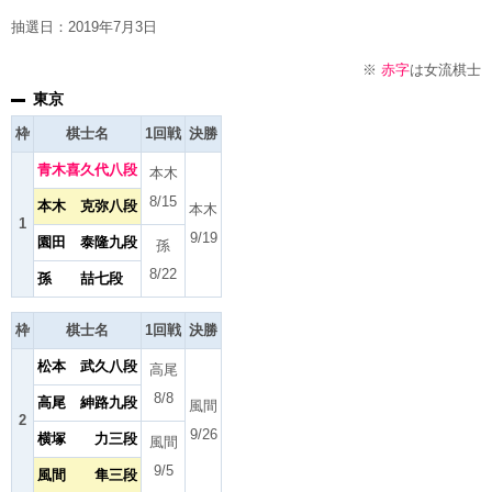
抽選日：2019年7月3日
※
赤字
は女流棋士
東京
枠
棋士名
1回戦
決勝
青木喜久代八段
本木
8/15
本木 克弥八段
本木
1
9/19
園田 泰隆九段
孫
8/22
孫 喆七段
枠
棋士名
1回戦
決勝
松本 武久八段
高尾
8/8
高尾 紳路九段
風間
2
9/26
横塚 力三段
風間
9/5
風間 隼三段