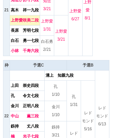
知念
上野
3/21
21
高木 祥一九段
愛
上野愛
8/1
6/27
上野愛咲美二段
上野愛
1/31
長原 芳明七段
上野愛
3/21
白石 勇一七段
白石勇
2/21
小林 千寿六段
枠
予選C
予選B
溝上 知親九段
上田 崇史四段
孔
1/10
孔 令文七段
孔
1/31
金川 正明八段
金川
レド
レド
1/10
22
中山 薫三段
モンド
モンド
6/13
釼持 丈八段
釼持
5/16
レド
3/21
楠 光子七段