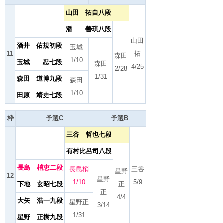
山田 拓自八段
潘 善琪八段
山田
酒井 佑規初段
玉城
11
拓
森田
1/10
玉城 忍七段
森田
4/25
2/28
1/31
森田 道博九段
森田
1/10
田原 靖史七段
枠
予選C
予選B
三谷 哲也七段
有村比呂司八段
長島 梢恵二段
長島梢
三谷
星野
12
星野
1/10
5/9
下地 玄昭七段
正
正
4/4
大矢 浩一九段
星野正
3/14
1/31
星野 正樹九段