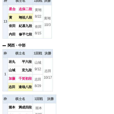
枠
棋士名
1回戦
決勝
星合 志保二段
黄翊
8/22
黄 翊祖八段
黄翊
13
10/3
依田 紀基九段
依田
8/15
内田 修平七段
関西・中部
枠
棋士名
1回戦
決勝
岩丸 平六段
山城
9/12
山城 宏九段
志田
1
10/17
加藤 千笑初段
志田
8/29
志田 達哉八段
枠
棋士名
1回戦
決勝
堀本 満成四段
堀本