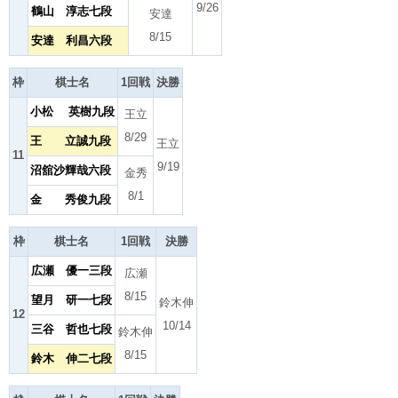
9/26
鶴山 淳志七段
安達
8/15
安達 利昌六段
枠
棋士名
1回戦
決勝
小松 英樹九段
王立
8/29
王 立誠九段
王立
11
9/19
沼舘沙輝哉六段
金秀
8/1
金 秀俊九段
枠
棋士名
1回戦
決勝
広瀬 優一三段
広瀬
8/15
望月 研一七段
鈴木伸
12
10/14
三谷 哲也七段
鈴木伸
8/15
鈴木 伸二七段