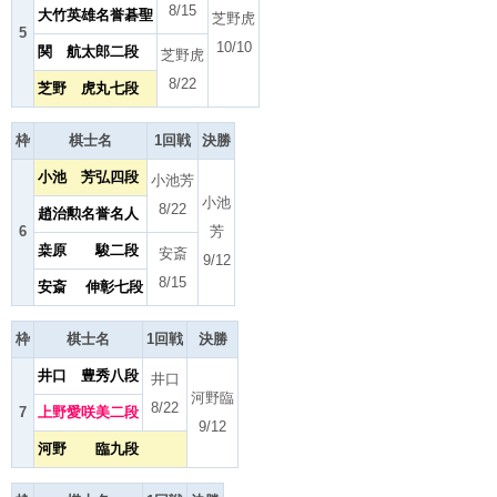
8/15
大竹英雄名誉碁聖
芝野虎
5
10/10
関 航太郎二段
芝野虎
8/22
芝野 虎丸七段
枠
棋士名
1回戦
決勝
小池 芳弘四段
小池芳
小池
8/22
趙治勲名誉名人
6
芳
桒原 駿二段
安斎
9/12
8/15
安斎 伸彰七段
枠
棋士名
1回戦
決勝
井口 豊秀八段
井口
河野臨
8/22
7
上野愛咲美二段
9/12
河野 臨九段