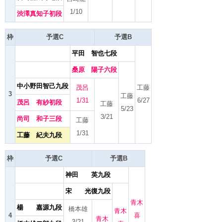
1/10
渋澤真知子初段
枠
予選C
予選B
平田 智也七段
桑原 陽子六段
中小野田智己九段
茂呂
工藤
3
工藤
1/31
6/27
茂呂 有紗初段
工藤
5/23
3/21
尚司 和子三段
工藤
1/31
工藤 紀夫九段
枠
予選C
予選B
神田 英九段
宋 光復九段
青木
楊 嘉源九段
橋本雄
青木
4
喜
青木
3/21