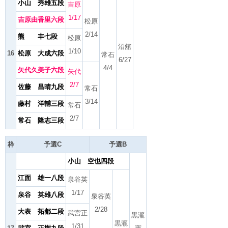
小山 秀雄五段
吉原
1/17
吉原由香里六段
松原
2/14
熊 丰七段
松原
沼舘
1/10
16
松原 大成六段
常石
6/27
4/4
矢代久美子六段
矢代
2/7
佐藤 昌晴九段
常石
3/14
藤村 洋輔三段
常石
2/7
常石 隆志三段
枠
予選C
予選B
小山 空也四段
江面 雄一八段
泉谷英
1/17
泉谷 英雄八段
泉谷英
2/28
大表 拓都二段
武宮正
黒瀧
黒瀧
1/31