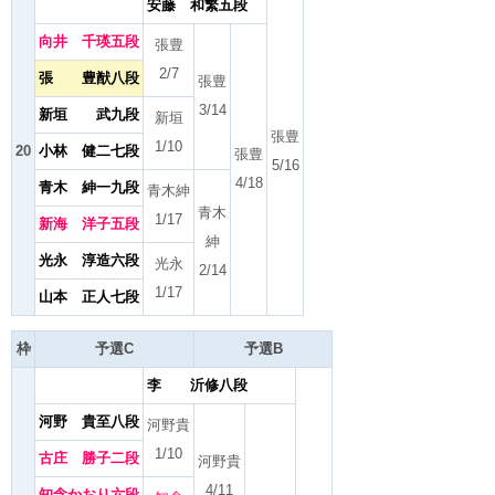
安藤 和繁五段
向井 千瑛五段
張豊
2/7
張 豊猷八段
張豊
3/14
新垣 武九段
新垣
張豊
1/10
20
小林 健二七段
張豊
5/16
4/18
青木 紳一九段
青木紳
青木
1/17
新海 洋子五段
紳
光永 淳造六段
光永
2/14
1/17
山本 正人七段
枠
予選C
予選B
李 沂修八段
河野 貴至八段
河野貴
1/10
古庄 勝子二段
河野貴
4/11
知念かおり六段