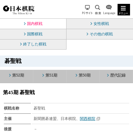
国内棋戦
女性棋戦
国際棋戦
その他の棋戦
終了した棋戦
碁聖戦
第52期
第51期
第50期
歴代記録
第45期 碁聖戦
棋戦名称
碁聖戦
主催
新聞囲碁連盟、日本棋院、
関西棋院
後援
－