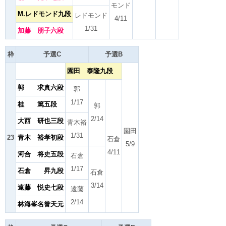
モンド
M.レドモンド九段
レドモンド
4/11
1/31
加藤 朋子六段
枠
予選C
予選B
園田 泰隆九段
郭 求真六段
郭
1/17
桂 篤五段
郭
2/14
大西 研也三段
青木裕
園田
1/31
23
青木 裕孝初段
石倉
5/9
4/11
河合 将史五段
石倉
1/17
石倉 昇九段
石倉
3/14
遠藤 悦史七段
遠藤
2/14
林海峯名誉天元