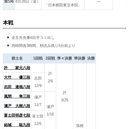
第5局
8月28日（金）
―
「日本棋院東京本院」
本戦
全互先先番6目半コミ出し
持時間各3時間、秒読み残り5分前より
棋士名
1回戦
2回戦
準々決勝
準決勝
決勝
許 家元八段
許
大竹 優三段
志田
2/6
12/9
志田 達哉八段
許
風間 隼三段
瀬戸
3/25
11/7
瀬戸 大樹八段
瀬戸
1/16
富士田明彦七段
富士田
12/5
結城 聡九段
張栩