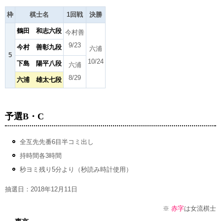
枠
棋士名
1回戦
決勝
鶴田 和志六段
今村善
9/23
今村 善彰九段
六浦
5
10/24
下島 陽平八段
六浦
8/29
六浦 雄太七段
予選B・C
全互先先番6目半コミ出し
持時間各3時間
秒ヨミ残り5分より（秒読み時計使用）
抽選日：2018年12月11日
※
赤字
は女流棋士