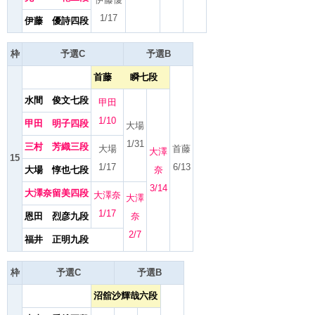
1/17
伊藤 優詩四段
枠
予選C
予選B
首藤 瞬七段
水間 俊文七段
甲田
1/10
甲田 明子四段
大場
1/31
三村 芳織三段
大場
首藤
大澤
15
1/17
6/13
大場 惇也七段
奈
3/14
大澤奈留美四段
大澤奈
大澤
1/17
恩田 烈彦九段
奈
2/7
福井 正明九段
枠
予選C
予選B
沼舘沙輝哉六段