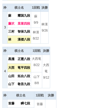
枠
棋士名
1回戦
決勝
蘇 耀国九段
蘇
9/9
藤沢 里菜四段
林漢
3
9/26
三村 智保九段
林漢
8/22
林 漢傑八段
枠
棋士名
1回戦
決勝
大西竜
黒瀧 正憲八段
8/22
大西
大西 竜平四段
4
竜
山田 拓自八段
山下
9/12
8/8
山下 敬吾九段
枠
棋士名
1回戦
決勝
首藤 瞬七段
首藤