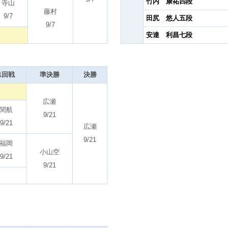
竹内 康祐四段
寺山
藤村
9/7
田尻 悠人五段
9/7
安達 利昌七段
1回戦
準決勝
決勝
広瀬
関航
9/21
9/21
広瀬
9/21
福岡
小山空
9/21
9/21