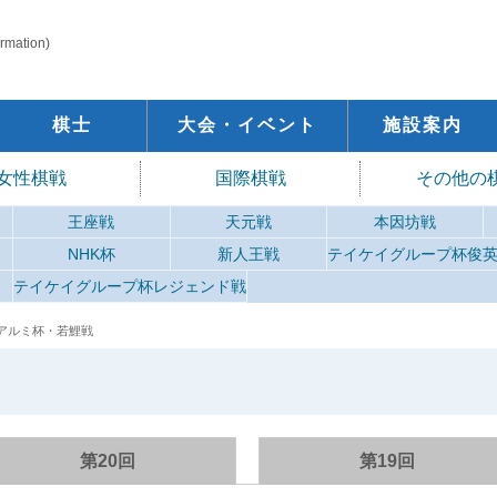
ormation)
棋士
大会・イベント
施設案内
女性棋戦
国際棋戦
その他の
王座戦
天元戦
本因坊戦
NHK杯
新人王戦
テイケイグループ杯俊
テイケイグループ杯レジェンド戦
島アルミ杯・若鯉戦
第20回
第19回