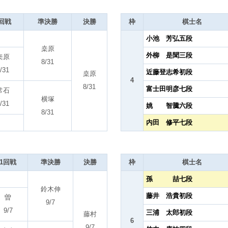
回戦
準決勝
決勝
枠
棋士名
小池 芳弘五段
桒原
外柳 是聞三段
桒原
8/31
/31
近藤登志希初段
桒原
4
8/31
富士田明彦七段
常石
横塚
/31
姚 智騰六段
8/31
内田 修平七段
1回戦
準決勝
決勝
枠
棋士名
孫 喆七段
鈴木伸
藤井 浩貴初段
曽
9/7
9/7
三浦 太郎初段
藤村
6
9/7