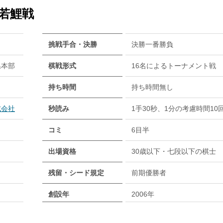
・若鯉戦
挑戦手合・決勝
決勝一番勝負
県本部
棋戦形式
16名によるトーナメント戦
持ち時間
持ち時間無し
式会社
秒読み
1手30秒、1分の考慮時間10
コミ
6目半
出場資格
30歳以下・七段以下の棋士
残留・シード規定
前期優勝者
創設年
2006年