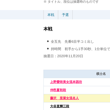
※ タイトル、段位は抽選時のものです
本戦
予選
本戦
全互先 先番6目半コミ出し
持時間 初手から1手30秒、1分単位
抽選日：2020年11月20日
棋士名
上野愛咲美女流本因坊
仲邑菫初段
藤沢 里菜女流名人
大谷直輝三段