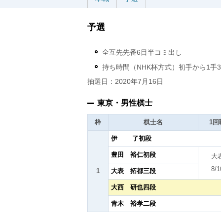
予選
全互先先番6目半コミ出し
持ち時間（NHK杯方式）初手から1手3
抽選日：2020年7月16日
東京・男性棋士
枠
棋士名
1回
伊 了初段
豊田 裕仁初段
大
8/1
1
大表 拓都三段
大西 研也四段
青木 裕孝二段