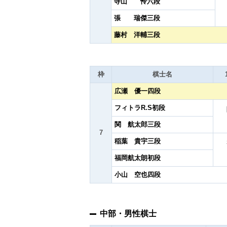
寺山 怜六段
張 瑞傑三段
藤村 洋輔三段
枠
棋士名
広瀬 優一四段
フィトラR.S初段
関 航太郎三段
7
稲葉 貴宇三段
福岡航太朗初段
小山 空也四段
中部・男性棋士