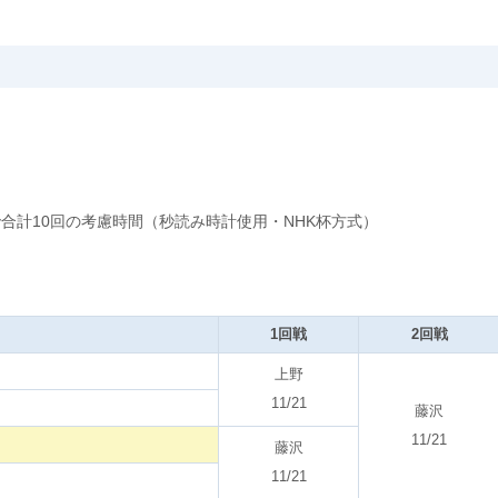
で合計10回の考慮時間（秒読み時計使用・NHK杯方式）
1回戦
2回戦
上野
11/21
藤沢
11/21
藤沢
11/21