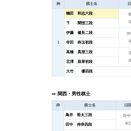
枠
棋士名
1
鶴田 和志六段
8
卞 聞愷三段
伊藤 健良二段
伊
8
1
寺田 柊汰初段
高橋 真澄三段
8
北澤 昌章初段
大竹 優四段
関西・男性棋士
枠
棋士名
1回
鳥井 裕太三段
田中
9/2
田中 伸幸四段