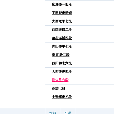
広瀬優一四段
平田智也若鯉
大西竜平七段
西岡正織二段
藤村洋輔四段
内田修平七段
桒原 駿二段
鶴田和志六段
大西研也四段
謝依旻六段
孫喆七段
中野奨也初段
本戦
予選