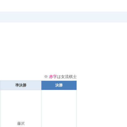
※
赤字
は女流棋士
準決勝
決勝
藤沢