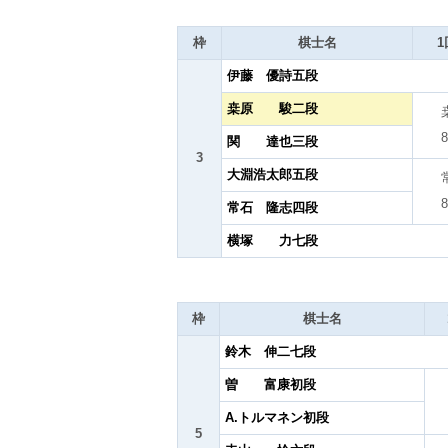
枠
棋士名
1
伊藤 優詩五段
桒原 駿二段
8
関 達也三段
3
大淵浩太郎五段
8
常石 隆志四段
横塚 力七段
枠
棋士名
鈴木 伸二七段
曽 富康初段
A.トルマネン初段
5