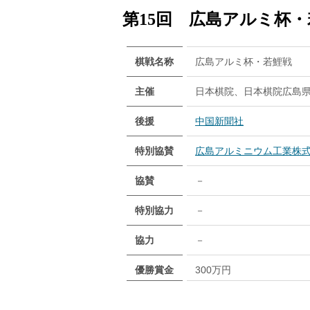
第15回 広島アルミ杯
棋戦名称
広島アルミ杯・若鯉戦
主催
日本棋院、日本棋院広島
後援
中国新聞社
特別協賛
広島アルミニウム工業株
協賛
－
特別協力
－
協力
－
優勝賞金
300万円