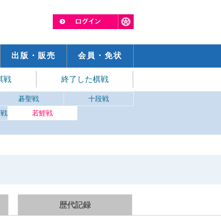
出版・販売
会員・免状
棋戦
終了した棋戦
碁聖戦
十段戦
英戦
若鯉戦
歴代記録