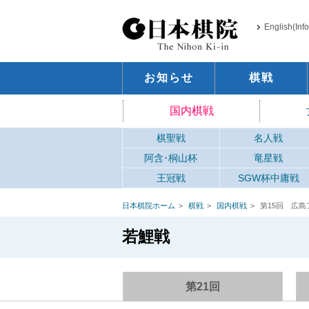
English(Inf
お知らせ
棋戦
国内棋戦
棋聖戦
名人戦
阿含･桐山杯
竜星戦
王冠戦
SGW杯中庸戦
日本棋院ホーム
棋戦
国内棋戦
第15回 広
若鯉戦
第21回