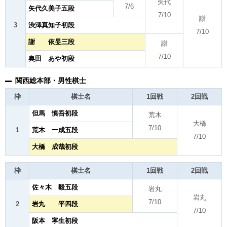
矢代
7/6
矢代久美子五段
7/10
謝
3
渋澤真知子初段
7/10
謝 依旻三段
謝
7/10
奥田 あや初段
関西総本部・男性棋士
枠
棋士名
1回戦
2回戦
但馬 慎吾初段
荒木
大橋
7/10
1
荒木 一成五段
7/10
大橋 成哉初段
枠
棋士名
1回戦
2回戦
佐々木 毅五段
岩丸
岩丸
7/10
2
岩丸 平四段
7/10
阪本 寧生初段