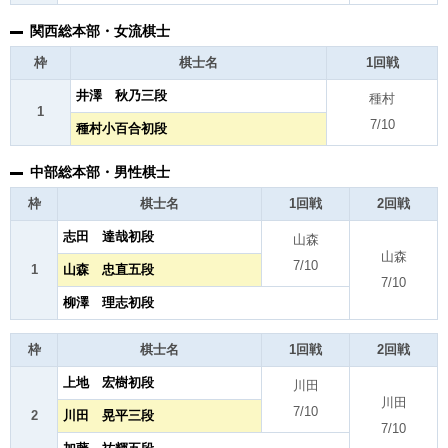
関西総本部・女流棋士
枠
棋士名
1回戦
井澤 秋乃三段
種村
1
7/10
種村小百合初段
中部総本部・男性棋士
枠
棋士名
1回戦
2回戦
志田 達哉初段
山森
山森
7/10
1
山森 忠直五段
7/10
柳澤 理志初段
枠
棋士名
1回戦
2回戦
上地 宏樹初段
川田
川田
7/10
2
川田 晃平三段
7/10