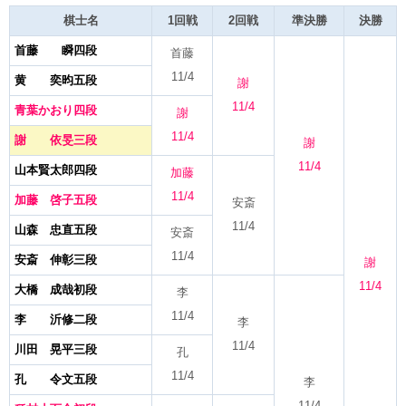
棋士名
1回戦
2回戦
準決勝
決勝
首藤 瞬四段
首藤
11/4
黄 奕昀五段
謝
11/4
青葉かおり四段
謝
11/4
謝 依旻三段
謝
11/4
山本賢太郎四段
加藤
11/4
加藤 啓子五段
安斎
11/4
山森 忠直五段
安斎
11/4
安斎 伸彰三段
謝
11/4
大橋 成哉初段
李
11/4
李 沂修二段
李
11/4
川田 晃平三段
孔
11/4
孔 令文五段
李
11/4