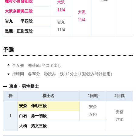
種村小百合初段
大沢
11/4
大沢奈留美三段
大沢
11/4
岩丸 平四段
岩丸
11/4
黒瀧 正樹五段
予選
全互先 先番6目半コミ出し
持時間 各30分、秒読み 残り1分より(秒読み時計使用）
東京・男性棋士
枠
棋士名
1回戦
2回戦
安斎 伸彰三段
安斎
安斎
7/10
1
白石 勇一初段
7/10
大橋 拓文三段