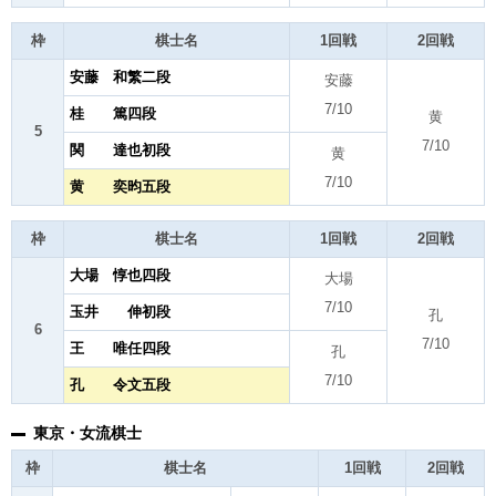
枠
棋士名
1回戦
2回戦
安藤 和繁二段
安藤
7/10
桂 篤四段
黄
5
7/10
関 達也初段
黄
7/10
黄 奕昀五段
枠
棋士名
1回戦
2回戦
大場 惇也四段
大場
7/10
玉井 伸初段
孔
6
7/10
王 唯任四段
孔
7/10
孔 令文五段
東京・女流棋士
枠
棋士名
1回戦
2回戦