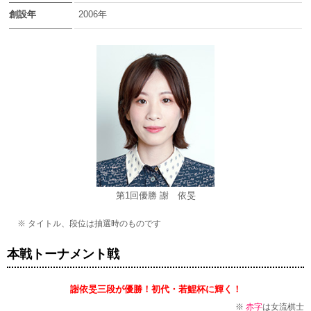
創設年
2006年
第1回優勝 謝 依旻
※ タイトル、段位は抽選時のものです
本戦トーナメント戦
謝依旻三段が優勝！初代・若鯉杯に輝く！
※
赤字
は女流棋士