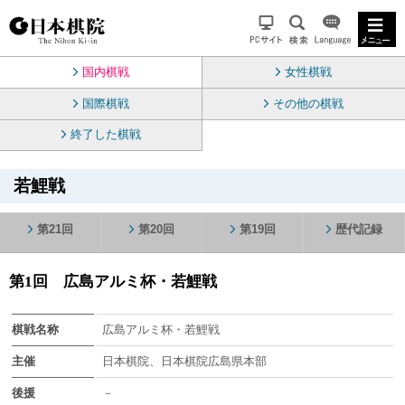
国内棋戦
女性棋戦
国際棋戦
その他の棋戦
終了した棋戦
若鯉戦
第21回
第20回
第19回
歴代記録
第1回 広島アルミ杯・若鯉戦
棋戦名称
広島アルミ杯・若鯉戦
主催
日本棋院、日本棋院広島県本部
後援
－