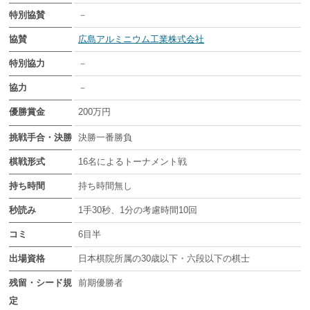
特別協賛
－
協賛
広島アルミニウム工業株式会社
特別協力
－
協力
－
優勝賞金
200万円
挑戦手合・決勝
決勝一番勝負
棋戦形式
16名によるトーナメント戦
持ち時間
持ち時間無し
秒読み
1手30秒、1分の考慮時間10回
コミ
6目半
出場資格
日本棋院所属の30歳以下・六段以下の棋士
残留・シード規
前期優勝者
定