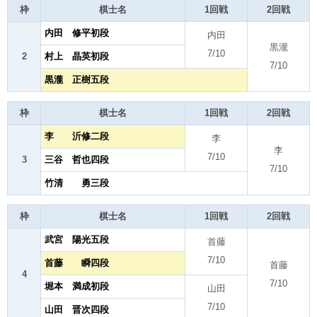
枠
棋士名
1回戦
2回戦
内田 修平初段
内田
黒瀧
7/10
2
村上 晶英初段
7/10
黒瀧 正樹五段
枠
棋士名
1回戦
2回戦
李 沂修二段
李
李
7/10
3
三谷 哲也四段
7/10
竹清 勇三段
枠
棋士名
1回戦
2回戦
武宮 陽光五段
首藤
7/10
首藤 瞬四段
首藤
4
7/10
堀本 満成初段
山田
7/10
山田 晋次四段