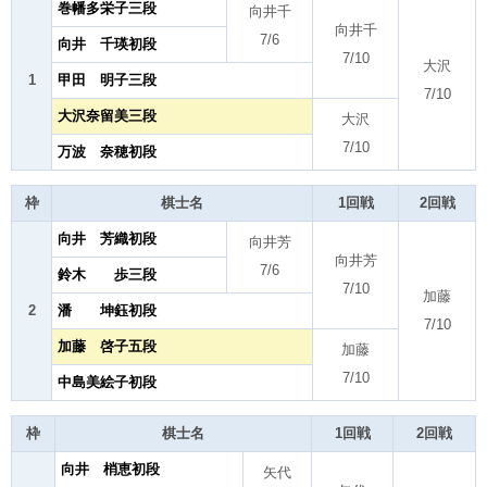
巻幡多栄子三段
向井千
向井千
7/6
向井 千瑛初段
7/10
大沢
1
甲田 明子三段
7/10
大沢奈留美三段
大沢
7/10
万波 奈穂初段
枠
棋士名
1回戦
2回戦
向井 芳織初段
向井芳
向井芳
7/6
鈴木 歩三段
7/10
加藤
2
潘 坤鈺初段
7/10
加藤 啓子五段
加藤
7/10
中島美絵子初段
枠
棋士名
1回戦
2回戦
向井 梢恵初段
矢代