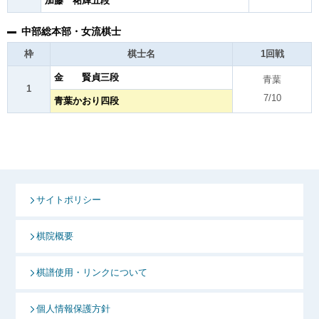
加藤 祐輝五段
中部総本部・女流棋士
枠
棋士名
1回戦
金 賢貞三段
青葉
1
7/10
青葉かおり四段
サイトポリシー
棋院概要
棋譜使用・リンクについて
個人情報保護方針