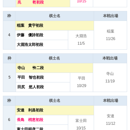
10/15
兆 乾初段
枠
棋士名
本戦出場
稲葉 貴宇初段
稲葉
4
伊藤 優詩初段
大淵浩
11/26
11/5
大淵浩太郎初段
枠
棋士名
本戦出場
寺山 怜二段
寺山
5
平田 智也初段
平田
11/19
10/29
田尻 悠人初段
枠
棋士名
本戦出場
安達 利昌初段
安達
6
長島 梢恵初段
富士田
11/12
10/15
富士田明彦二段