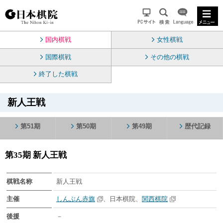
国内棋戦
女性棋戦
国際棋戦
その他の棋戦
終了した棋戦
新人王戦
第51期
第50期
第49期
歴代記録
第35期 新人王戦
棋戦名称
新人王戦
主催
しんぶん赤旗
、日本棋院、
関西棋院
後援
－