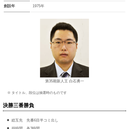
創設年
1975年
第35期新人王 白石勇一
※ タイトル、段位は抽選時のものです
決勝三番勝負
総互先 先番6目半コミ出し
持時間 各3時間