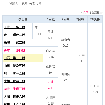
秒読み 残り5分前より
※
赤字
は女流棋士
棋士名
1回戦
2回戦
3回戦
準決勝
玉井 伸二段
玉井
玉井
1/14
金 昞俊二段
3/11
白石勇
高嶋 武二段
5/13
鈴木 歩四段
白石勇
白石勇
1/14
白石 勇一二段
7/1
山田 晋次五段
山田晋
2/4
河 英一五段
山田晋
5/20
大橋 成哉二段
向井
白石勇
2/11
向井 千瑛三段
7/29
大場 惇也六段
大場惇
2/18
村川 大介五段