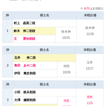
※
赤字
は女流棋士
枠
棋士名
本戦出場
村上 晶英二段
鈴木伸
1
鈴木 伸二初段
鈴木伸
11/26
10/15
王 景怡初段
枠
棋士名
本戦出場
玉井 伸二段
玉井
2
奥田 あや二段
伊田
12/17
10/29
伊田 篤史初段
枠
棋士名
本戦出場
小田 鉄兵初段
兆乾
3
大澤 健朗初段
兆乾
11/5