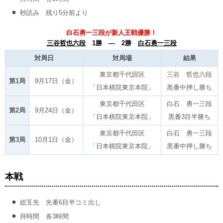
秒読み 残り5分前より
白石勇一三段が新人王戦優勝！
三谷哲也六段
1勝 ― 2勝
白石勇一三段
対局日
対局場
結果
東京都千代田区
三谷 哲也六段
第1局
9月17日（金）
「日本棋院東京本院」
黒番中押し勝ち
東京都千代田区
白石 勇一三段
第2局
9月24日（金）
「日本棋院東京本院」
黒番3目半勝ち
東京都千代田区
白石 勇一三段
第3局
10月1日（金）
「日本棋院東京本院」
黒番中押し勝ち
本戦
総互先 先番6目半コミ出し
持時間 各3時間