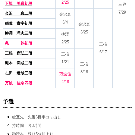
2/25
下坂 美織初段
三谷
7/29
金沢 真二段
金沢真
3/4
稲葉 貴宇初段
金沢真
3/25
柳澤 理志三段
柳澤
2/25
兆 乾初段
三根
6/17
三根 康弘二段
三根
1/21
堀本 満成二段
三根
3/18
志田 達哉三段
万波佳
2/18
万波 佳奈四段
予選
総互先 先番6目半コミ出し
持時間 各3時間
秒読み 残り5分前より