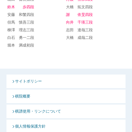
鈴木 歩四段
大橋 拓文四段
安藤 和繁四段
謝 依旻四段
但馬 慎吾三段
向井 千瑛三段
柳澤 理志三段
志田 達哉三段
白石 勇一二段
大橋 成哉二段
堀本 満成初段
サイトポリシー
棋院概要
棋譜使用・リンクについて
個人情報保護方針