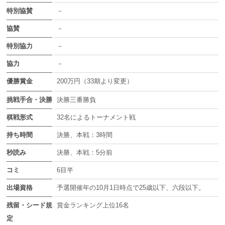
特別協賛
－
協賛
－
特別協力
－
協力
－
優勝賞金
200万円（33期より変更）
挑戦手合・決勝
決勝三番勝負
棋戦形式
32名によるトーナメント戦
持ち時間
決勝、本戦：3時間
秒読み
決勝、本戦：5分前
コミ
6目半
出場資格
予選開催年の10月1日時点で25歳以下、六段以下。
残留・シード規
賞金ランキング上位16名
定