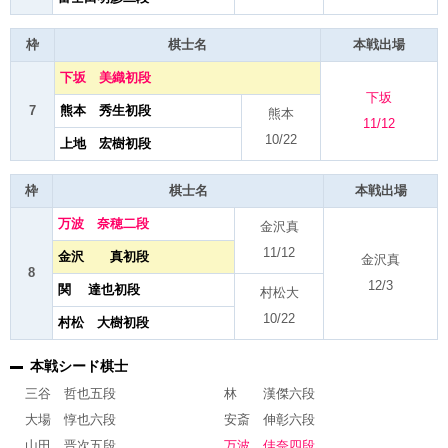
枠
棋士名
本戦出場
下坂 美織初段
下坂
7
熊本 秀生初段
熊本
11/12
10/22
上地 宏樹初段
枠
棋士名
本戦出場
万波 奈穂二段
金沢真
11/12
金沢 真初段
金沢真
8
12/3
関 達也初段
村松大
10/22
村松 大樹初段
本戦シード棋士
三谷 哲也五段
林 漢傑六段
大場 惇也六段
安斎 伸彰六段
山田 晋次五段
万波 佳奈四段