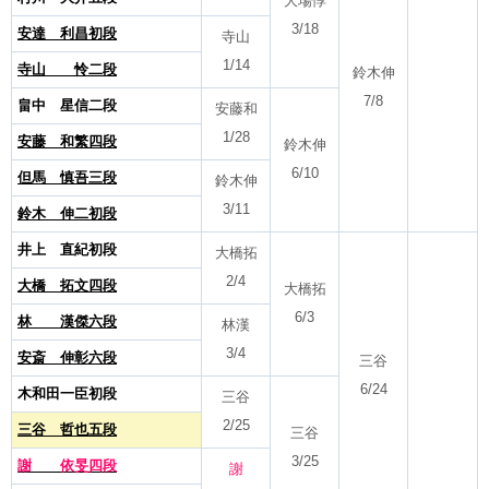
大場惇
3/18
安達 利昌初段
寺山
1/14
寺山 怜二段
鈴木伸
7/8
畠中 星信二段
安藤和
1/28
安藤 和繁四段
鈴木伸
6/10
但馬 慎吾三段
鈴木伸
3/11
鈴木 伸二初段
井上 直紀初段
大橋拓
2/4
大橋 拓文四段
大橋拓
6/3
林 漢傑六段
林漢
3/4
安斎 伸彰六段
三谷
6/24
木和田一臣初段
三谷
2/25
三谷 哲也五段
三谷
3/25
謝 依旻四段
謝