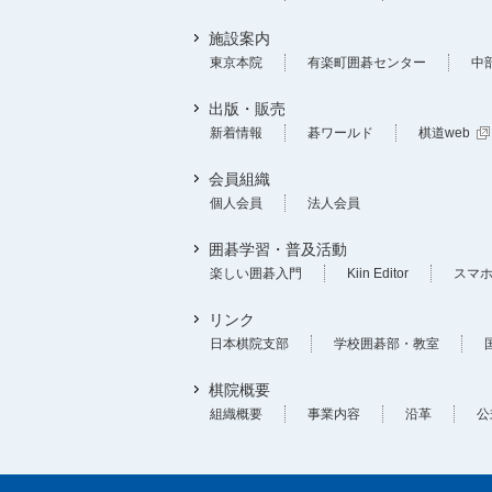
施設案内
東京本院
有楽町囲碁センター
中
出版・販売
新着情報
碁ワールド
棋道web
会員組織
個人会員
法人会員
囲碁学習・普及活動
楽しい囲碁入門
Kiin Editor
スマ
リンク
日本棋院支部
学校囲碁部・教室
棋院概要
組織概要
事業内容
沿革
公