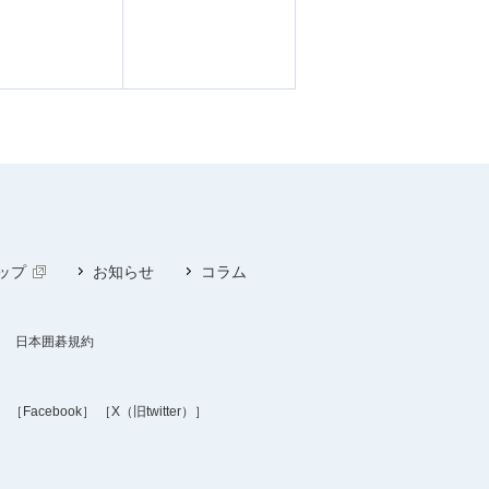
ップ
お知らせ
コラム
日本囲碁規約
］
［Facebook］
［X（旧twitter）］