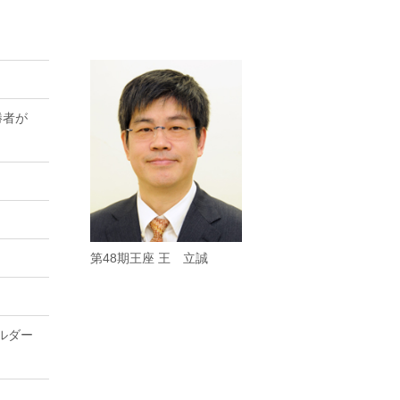
勝者が
第48期王座 王 立誠
ルダー