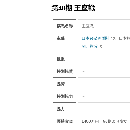
第48期 王座戦
棋戦名称
王座戦
主催
日本経済新聞社
、日本
関西棋院
後援
－
特別協賛
－
協賛
－
特別協力
－
協力
－
優勝賞金
1400万円（56期より変更