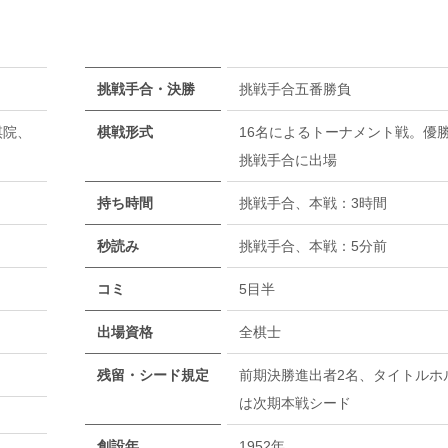
挑戦手合・決勝
挑戦手合五番勝負
棋院、
棋戦形式
16名によるトーナメント戦。優
挑戦手合に出場
持ち時間
挑戦手合、本戦：3時間
秒読み
挑戦手合、本戦：5分前
コミ
5目半
出場資格
全棋士
残留・シード規定
前期決勝進出者2名、タイトルホ
は次期本戦シード
）
創設年
1952年