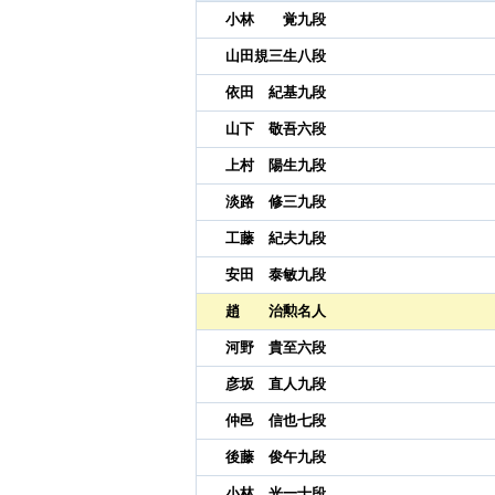
小林 覚九段
山田規三生八段
依田 紀基九段
山下 敬吾六段
上村 陽生九段
淡路 修三九段
工藤 紀夫九段
安田 泰敏九段
趙 治勲名人
河野 貴至六段
彦坂 直人九段
仲邑 信也七段
後藤 俊午九段
小林 光一十段