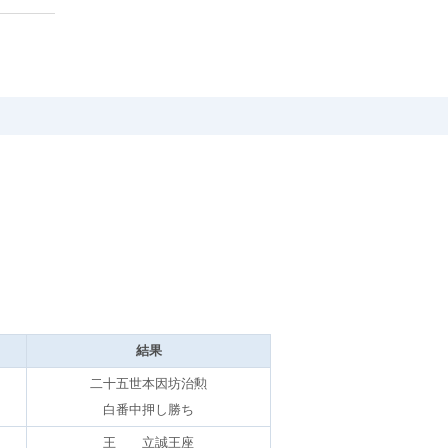
結果
二十五世本因坊治勲
白番中押し勝ち
王 立誠王座