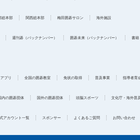
部総本部
関西総本部
梅田囲碁サロン
海外施設
週刊碁（バックナンバー）
囲碁未来（バックナンバー）
書籍
ホアプリ
全国の囲碁教室
免状の取得
普及事業
指導者育
国内の囲碁団体
国外の囲碁団体
頭脳スポーツ
文化庁・海外普
式アカウント一覧
スポンサー
よくあるご質問
お問い合わせ