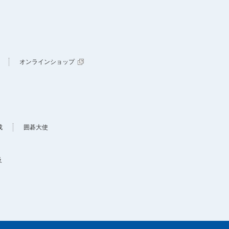
オンラインショップ
成
囲碁大使
及