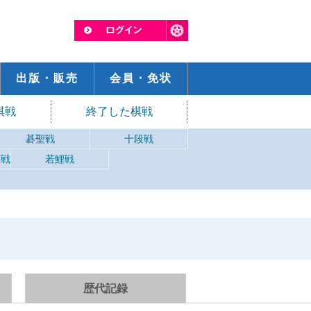
出版・販売
会員・免状
棋戦
終了した棋戦
碁聖戦
十段戦
英戦
若鯉戦
歴代記録