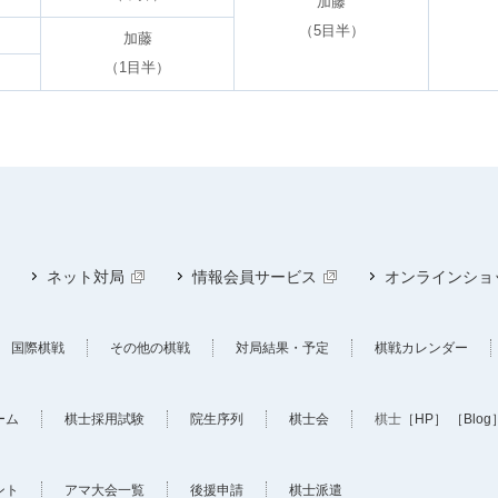
加藤
（5目半）
加藤
（1目半）
ネット対局
情報会員サービス
オンラインショ
国際棋戦
その他の棋戦
対局結果・予定
棋戦カレンダー
ーム
棋士採用試験
院生序列
棋士会
棋士
［HP］
［Blog
ント
アマ大会一覧
後援申請
棋士派遣