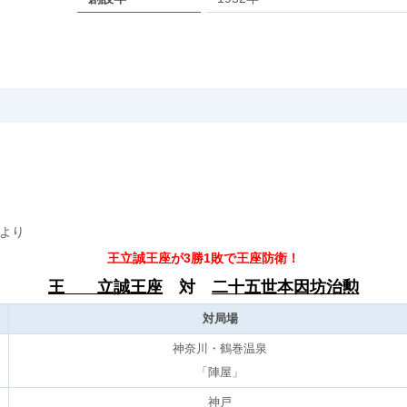
前より
王立誠王座が3勝1敗で王座防衛！
王 立誠王座
対
二十五世本因坊治勲
対局場
神奈川・鶴巻温泉
「陣屋」
神戸