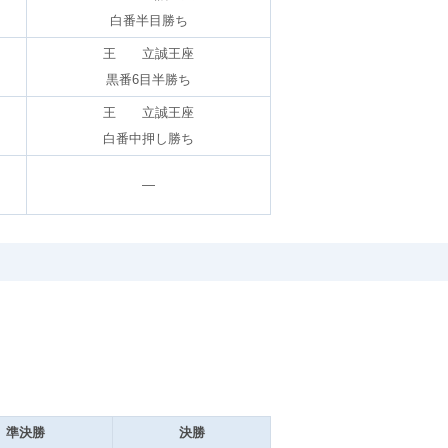
白番半目勝ち
王 立誠王座
黒番6目半勝ち
王 立誠王座
白番中押し勝ち
―
準決勝
決勝