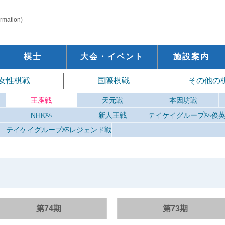
ormation)
棋士
大会・イベント
施設案内
女性棋戦
国際棋戦
その他の
王座戦
天元戦
本因坊戦
NHK杯
新人王戦
テイケイグループ杯俊
テイケイグループ杯レジェンド戦
第74期
第73期