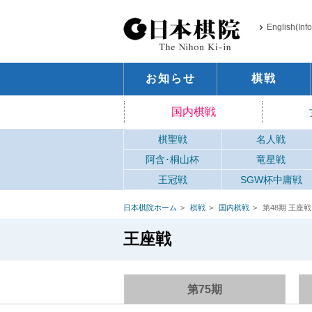
English(Inf
お知らせ
棋戦
国内棋戦
棋聖戦
名人戦
阿含･桐山杯
竜星戦
王冠戦
SGW杯中庸戦
日本棋院ホーム
棋戦
国内棋戦
第48期 王座戦
王座戦
第75期