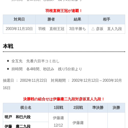
羽根直樹王冠が連覇！
対局日
勝者
結果
相手
2003年11月10日
羽根 直樹王冠
3目半勝ち
△ 彦坂 直人九段
本戦
全互先 先番六目半コミ出し
持時間 各4時間、秒読み 残り5分前より
抽選日 ： 2002年11月22日 対局期間 ： 2002年12月12日～2003年10月
16日
決勝戦の組合せは伊藤庸二九段対彦坂直人九段！
棋士名
1回戦
2回戦
準決勝
決勝
明戸 和巳六段
伊藤庸
伊藤庸
12/12
伊藤 庸二九段