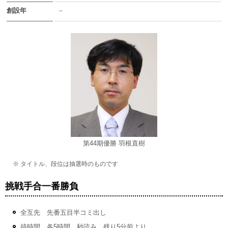
創設年
－
第44期優勝 羽根直樹
※ タイトル、段位は抽選時のものです
挑戦手合一番勝負
全互先 先番五目半コミ出し
持時間 各5時間、秒読み 残り5分前より