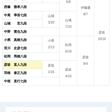
5/8
西條 雅孝八段
伊藤庸
8/7
中尾 準吾七段
山城
山城
3/20
山城 宏九段
7/10
中野 寛也九段
彦坂
10/16
小県 真樹九段
小県
松岡
2/13
宮川 史彦七段
6/19
松岡 秀樹八段
彦坂
9/4
彦坂 直人九段
彦坂
彦坂
1/16
羽根 泰正九段
4/10
中根 直行七段