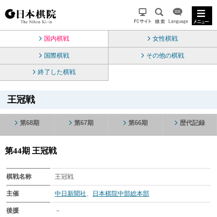
国内棋戦
女性棋戦
国際棋戦
その他の棋戦
終了した棋戦
王冠戦
第68期
第67期
第66期
歴代記録
第44期 王冠戦
棋戦名称
王冠戦
主催
中日新聞社
、
日本棋院中部総本部
後援
－