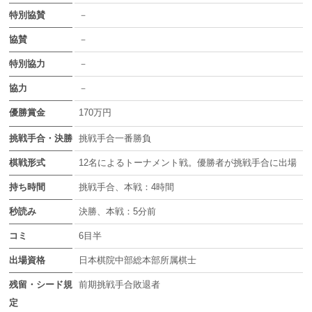
特別協賛
－
協賛
－
特別協力
－
協力
－
優勝賞金
170万円
挑戦手合・決勝
挑戦手合一番勝負
棋戦形式
12名によるトーナメント戦。優勝者が挑戦手合に出場
持ち時間
挑戦手合、本戦：4時間
秒読み
決勝、本戦：5分前
コミ
6目半
出場資格
日本棋院中部総本部所属棋士
残留・シード規
前期挑戦手合敗退者
定