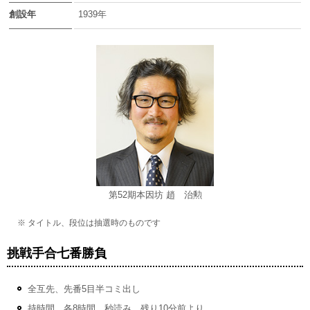
創設年
1939年
第52期本因坊 趙 治勲
※ タイトル、段位は抽選時のものです
挑戦手合七番勝負
全互先、先番5目半コミ出し
持時間 各8時間、秒読み 残り10分前より