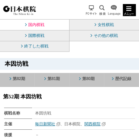
国内棋戦
女性棋戦
国際棋戦
その他の棋戦
終了した棋戦
本因坊戦
第82期
第81期
第80期
歴代記録
第52期 本因坊戦
棋戦名称
本因坊戦
主催
毎日新聞社
、日本棋院、
関西棋院
後援
－