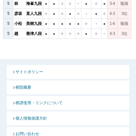
5
林 海峯九段
●
●
○
○
－
●
○
●
3-4
陥落
5
彦坂 直人九段
○
●
○
●
○
－
●
○
4-3
3位
5
小松 英樹九段
●
●
●
●
●
○
－
●
1-6
陥落
5
趙 善津八段
●
●
○
○
○
●
○
－
4-3
3位
サイトポリシー
棋院概要
棋譜使用・リンクについて
個人情報保護方針
お問い合わせ