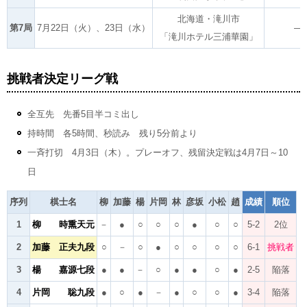
北海道・滝川市
第7局
7月22日（火）、23日（水）
―
「滝川ホテル三浦華園」
挑戦者決定リーグ戦
全互先 先番5目半コミ出し
持時間 各5時間、秒読み 残り5分前より
一斉打切 4月3日（木）。プレーオフ、残留決定戦は4月7日～10
日
序列
棋士名
柳
加藤
楊
片岡
林
彦坂
小松
趙
成績
順位
1
柳 時熏天元
－
●
○
○
○
●
○
○
5-2
2位
2
加藤 正夫九段
○
－
○
●
○
○
○
○
6-1
挑戦者
3
楊 嘉源七段
●
●
－
○
●
●
○
●
2-5
陥落
4
片岡 聡九段
●
○
●
－
●
○
○
●
3-4
陥落