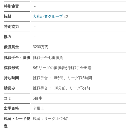
特別協賛
－
協賛
大和証券グループ
特別協力
－
協力
－
優勝賞金
3200万円
挑戦手合・決勝
挑戦手合七番勝負
棋戦形式
8名リーグの優勝者が挑戦手合出場
持ち時間
挑戦手合 ： 8時間、リーグ戦5時間
秒読み
挑戦手合 ： 10分前、リーグ5分前
コミ
5目半
出場資格
全棋士
残留・シード規
残留：リーグ上位4名
定