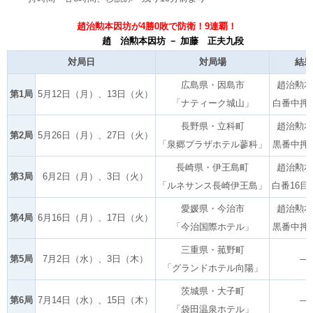
趙治勲本因坊が4勝0敗で防衛！9連覇！
趙 治勲本因坊 － 加藤 正夫九段
対局日
対局場
結果
広島県・因島市
趙治勲本
第1局
5月12日（月）、13日（火）
「ナティーク城山」
白番中押
長野県・立科町
趙治勲本
第2局
5月26日（月）、27日（火）
「泉郷プラザホテル蓼科」
黒番中押
長崎県・伊王島町
趙治勲本
第3局
6月2日（月）、3日（火）
「ルネサンス長崎伊王島」
白番16目
愛媛県・今治市
趙治勲本
第4局
6月16日（月）、17日（火）
「今治国際ホテル」
黒番中押
三重県・菰野町
第5局
7月2日（水）、3日（木）
―
「グランドホテル向陽」
茨城県・大子町
第6局
7月14日（水）、15日（木）
―
「袋田温泉ホテル」