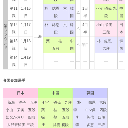
第11
1月16
朴 鋕恩 六
韓
1目
ゼイ 廼偉 九
中
△
戦
日
段
国
半
段
国
第12
1月17
朴 鋕恩 六
韓
4目
小山 栄美
日
第
△
3
戦
日
段
国
半
五段
本
ラ
上海
ウ
第13
1月18
葉 桂
中
朴 鋕恩
韓
ン
△
半目
ド
戦
日
五段
国
六段
国
第14
1月19
―
―
―
―
―
―
―
戦
日
各国参加選手
日本
中国
韓国
新海 洋子 五段
ゼイ 廼偉 九段
朴 鋕恩 六段
小山 栄美 五段
葉 桂 五段
李 ミン眞 四段
知念かおり 四段
徐 瑩 五段
李 英信 四段
大沢奈留美 三段
王 祥雲 初段
李 多慧 三段