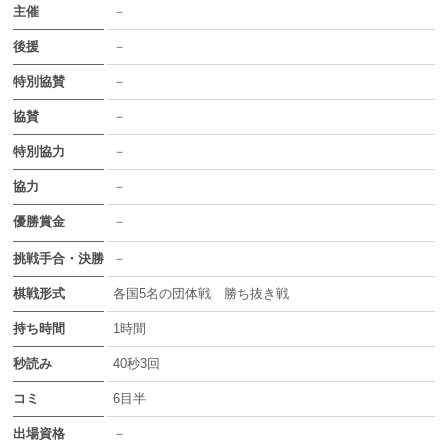
主催
－
後援
－
特別協賛
－
協賛
－
特別協力
－
協力
－
優勝賞金
－
挑戦手合・決勝
－
棋戦形式
各国5名の団体戦 勝ち抜き戦
持ち時間
1時間
秒読み
40秒3回
コミ
6目半
出場資格
－