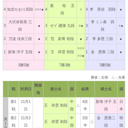
葉 桂 五
4
知念かおり四段
○○○●
4
○
4
李 英信 四段
●
段
大沢奈留美 三
李 ミン眞 四
3
●
3
ゼイ 廼偉 九段
○●
3
○●
段
段
2
万波 佳奈三段
●
2
范 蔚菁 初段
●
2
李 多慧 三段
●
○○○
1
新海 洋子 五段
●
1
王 祥雲 初段
1
金 恩善 二段
●
○○●
3勝5敗
7勝3敗
3勝5敗
勝者：左側 △：先番
開催
戦
対局日
棋士名
国
結果
棋士名
国
地
第1
11月1
中
4目
新海 洋子 五
日
王 祥雲 初段
△
戦
日
国
半
段
本
第2
11月2
中
2目
金 恩善二
韓
第
王 祥雲 初段
△
1
戦
日
国
半
段
国
ラ