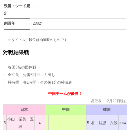
残留・シード規
－
定
創設年
2002年
※ タイトル、段位は抽選時のものです
対戦結果戦
・ 各国5名の団体戦
・ 全互先 先番6目半コミ出し
・ 持時間 各1時間・その後1分の秒読み
中国チームが優勝！
星取表 12月23日現在
日本
中国
韓国
小山 栄美 五
5
●
5
朴 鋕恩 六段
○○●
段