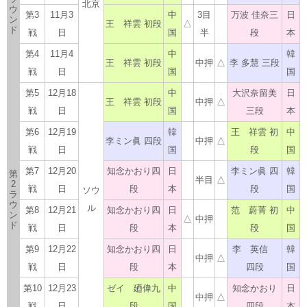
北京
ウ
第3
11月3
中
3目
万波 佳奈三
日
ン
王 祥雲 初段
△
ド
戦
日
国
半
段
本
第4
11月4
中
韓
王 祥雲 初段
中押
△
李 多慧 三段
戦
日
国
国
第5
12月18
中
大沢奈留美
日
王 祥雲 初段
中押
△
戦
日
国
三段
本
第6
12月19
韓
王 祥雲 初
中
李ミン眞 四段
中押
△
戦
日
国
段
国
第7
12月20
知念かおり四
日
李ミン眞 四
韓
第
半目
△
2
戦
日
段
本
段
国
ソウ
ラ
ウ
ル
第8
12月21
知念かおり四
日
范 蔚菁 初
中
ン
△
中押
ド
戦
日
段
本
段
国
第9
12月22
知念かおり四
日
李 英信
韓
中押
△
戦
日
段
本
四段
国
第10
12月23
ゼイ 廼偉九
中
知念かおり
日
中押
△
戦
日
段
国
四段
本