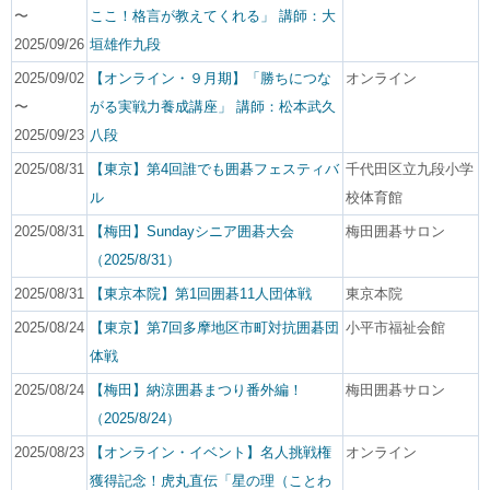
〜
ここ！格言が教えてくれる」 講師：大
2025/09/26
垣雄作九段
2025/09/02
【オンライン・９月期】「勝ちにつな
オンライン
〜
がる実戦力養成講座」 講師：松本武久
2025/09/23
八段
2025/08/31
【東京】第4回誰でも囲碁フェスティバ
千代田区立九段小学
ル
校体育館
2025/08/31
【梅田】Sundayシニア囲碁大会
梅田囲碁サロン
（2025/8/31）
2025/08/31
【東京本院】第1回囲碁11人団体戦
東京本院
2025/08/24
【東京】第7回多摩地区市町対抗囲碁団
小平市福祉会館
体戦
2025/08/24
【梅田】納涼囲碁まつり番外編！
梅田囲碁サロン
（2025/8/24）
2025/08/23
【オンライン・イベント】名人挑戦権
オンライン
獲得記念！虎丸直伝「星の理（ことわ