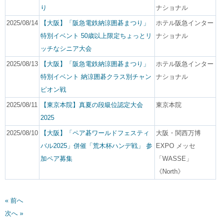
り
ナショナル
2025/08/14
【大阪】「阪急電鉄納涼囲碁まつり」
ホテル阪急インター
特別イベント 50歳以上限定ちょっとリ
ナショナル
ッチなシニア大会
2025/08/13
【大阪】「阪急電鉄納涼囲碁まつり」
ホテル阪急インター
特別イベント 納涼囲碁クラス別チャン
ナショナル
ピオン戦
2025/08/11
【東京本院】真夏の段級位認定大会
東京本院
2025
2025/08/10
【大阪】「ペア碁ワールドフェスティ
大阪・関西万博
バル2025」併催「荒木杯ハンデ戦」 参
EXPO メッセ
加ペア募集
「WASSE」
《North》
« 前へ
次へ »