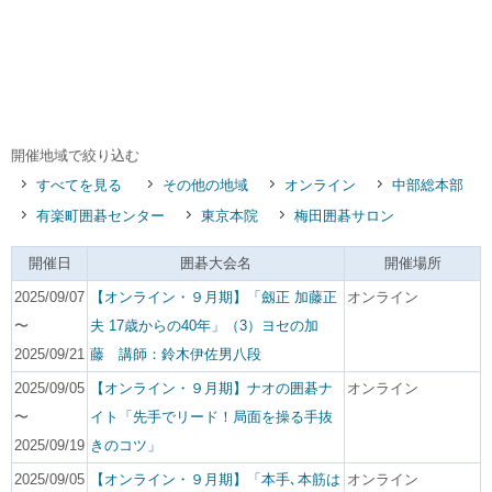
開催地域で絞り込む
すべてを見る
その他の地域
オンライン
中部総本部
有楽町囲碁センター
東京本院
梅田囲碁サロン
開催日
囲碁大会名
開催場所
2025/09/07
【オンライン・９月期】「劔正 加藤正
オンライン
〜
夫 17歳からの40年」（3）ヨセの加
2025/09/21
藤 講師：鈴木伊佐男八段
2025/09/05
【オンライン・９月期】ナオの囲碁ナ
オンライン
〜
イト「先手でリード！局面を操る手抜
2025/09/19
きのコツ」
2025/09/05
【オンライン・９月期】「本手､本筋は
オンライン