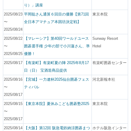
り）」講座
2025/08/23
平岡聡さん通算６回目の優勝【第71回
東京本院
〜
全日本アマチュア本因坊決定戦】
2025/08/24
2025/08/22
【マレーシア】第40回ワールドユース
Sunway Resort
〜
囲碁選手権 少年の部で小川蓮さん、準
Hotel
2025/08/25
優勝！
2025/08/17
【有楽町】有楽町夏の陣 2025年8月17
有楽町囲碁センター
日（日） 宝酒造商品提供
2025/08/16
【宮城】一力遼杯2025仙台囲碁フェス
河北新報本社
〜
ティバル
2025/08/17
2025/08/15
【東京本院】夏休みこども囲碁塾2025
東京本院
〜
2025/08/17
2025/08/14
【大阪】第12回 阪急電鉄納涼囲碁まつ
ホテル阪急インター