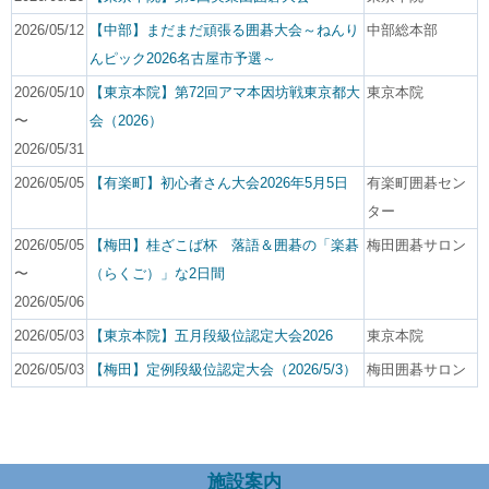
2026/05/12
【中部】まだまだ頑張る囲碁大会～ねんり
中部総本部
んピック2026名古屋市予選～
2026/05/10
【東京本院】第72回アマ本因坊戦東京都大
東京本院
〜
会（2026）
2026/05/31
2026/05/05
【有楽町】初心者さん大会2026年5月5日
有楽町囲碁セン
ター
2026/05/05
【梅田】桂ざこば杯 落語＆囲碁の「楽碁
梅田囲碁サロン
〜
（らくご）」な2日間
2026/05/06
2026/05/03
【東京本院】五月段級位認定大会2026
東京本院
2026/05/03
【梅田】定例段級位認定大会（2026/5/3）
梅田囲碁サロン
施設案内