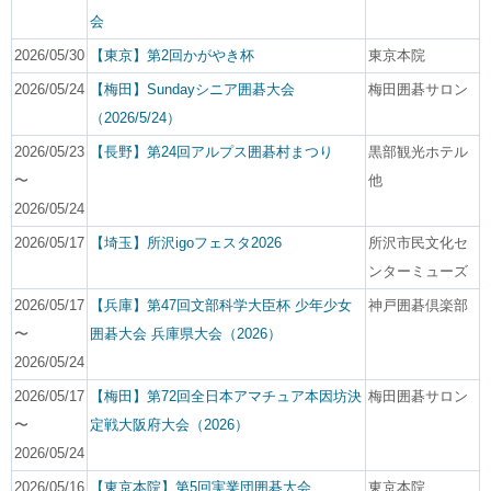
会
2026/05/30
【東京】第2回かがやき杯
東京本院
2026/05/24
【梅田】Sundayシニア囲碁大会
梅田囲碁サロン
（2026/5/24）
2026/05/23
【長野】第24回アルプス囲碁村まつり
黒部観光ホテル
〜
他
2026/05/24
2026/05/17
【埼玉】所沢igoフェスタ2026
所沢市民文化セ
ンターミューズ
2026/05/17
【兵庫】第47回文部科学大臣杯 少年少女
神戸囲碁倶楽部
〜
囲碁大会 兵庫県大会（2026）
2026/05/24
2026/05/17
【梅田】第72回全日本アマチュア本因坊決
梅田囲碁サロン
〜
定戦大阪府大会（2026）
2026/05/24
2026/05/16
【東京本院】第5回実業団囲碁大会
東京本院