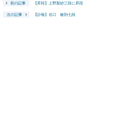
前の記事
【昇段】上野梨紗三段に昇段
次の記事
【訃報】谷口 敏則七段