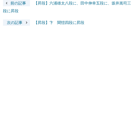
前の記事
【昇段】六浦雄太八段に、田中伸幸五段に、坂井嵩司三
段に昇段
次の記事
【昇段】卞 聞愷四段に昇段