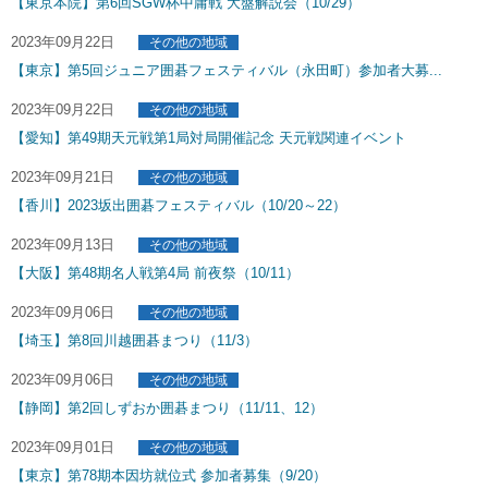
【東京本院】第6回SGW杯中庸戦 大盤解説会（10/29）
2023年09月22日
その他の地域
【東京】第5回ジュニア囲碁フェスティバル（永田町）参加者大募...
2023年09月22日
その他の地域
【愛知】第49期天元戦第1局対局開催記念 天元戦関連イベント
2023年09月21日
その他の地域
【香川】2023坂出囲碁フェスティバル（10/20～22）
2023年09月13日
その他の地域
【大阪】第48期名人戦第4局 前夜祭（10/11）
2023年09月06日
その他の地域
【埼玉】第8回川越囲碁まつり（11/3）
2023年09月06日
その他の地域
【静岡】第2回しずおか囲碁まつり（11/11、12）
2023年09月01日
その他の地域
【東京】第78期本因坊就位式 参加者募集（9/20）