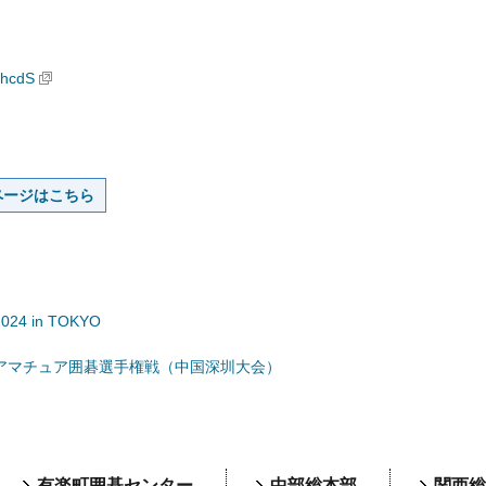
QhcdS
ページはこちら
4 in TOKYO
界アマチュア囲碁選手権戦（中国深圳大会）
有楽町囲碁センター
中部総本部
関西総