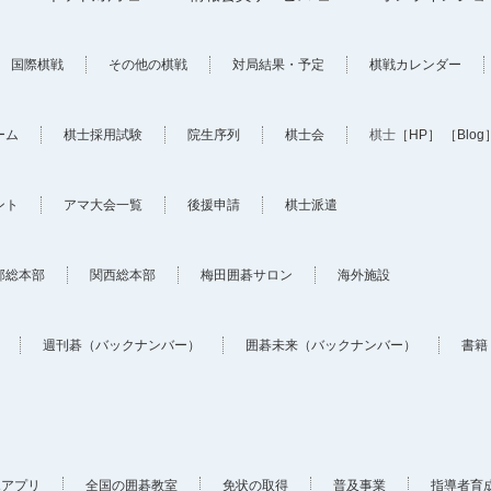
国際棋戦
その他の棋戦
対局結果・予定
棋戦カレンダー
ーム
棋士採用試験
院生序列
棋士会
棋士
［HP］
［Blog
ント
アマ大会一覧
後援申請
棋士派遣
部総本部
関西総本部
梅田囲碁サロン
海外施設
週刊碁（バックナンバー）
囲碁未来（バックナンバー）
書籍
ホアプリ
全国の囲碁教室
免状の取得
普及事業
指導者育