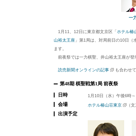
一
1月11、12日に東京都文京区「
ホテル椿
山裕太王座
」第1局は、対局前日の10日（
ます。
前夜祭では一力棋聖、井山裕太王座が登
読売新聞オンラインの記事
も合わせて
第48期 棋聖戦第1局 前夜祭
日時
1月10日（水）午後6時～
会場
ホテル椿山荘東京
（文
出演予定