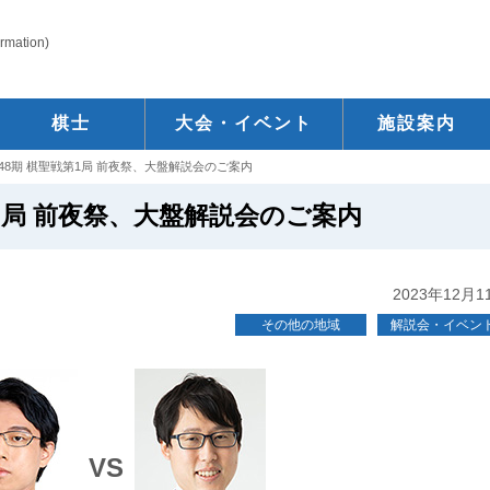
ormation)
棋士
大会・イベント
施設案内
48期 棋聖戦第1局 前夜祭、大盤解説会のご案内
1局 前夜祭、大盤解説会のご案内
2023年12月1
その他の地域
解説会・イベン
VS