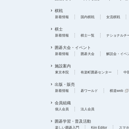
棋戦
新着情報
国内棋戦
女流棋戦
棋士
新着情報
棋士一覧
ナショナルチ
囲碁大会・イベント
新着情報
囲碁大会
解説会・イベ
施設案内
東京本院
有楽町囲碁センター
中
出版・販売
新着情報
碁ワールド
棋道web
会員組織
個人会員
法人会員
囲碁学習・普及活動
楽しい囲碁入門
Kiin Editor
スマ