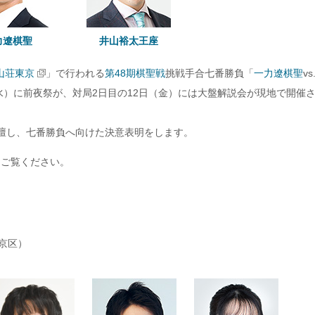
力遼棋聖
井山裕太王座
山荘東京
」で行われる
第48期棋聖戦
挑戦手合七番勝負「
一力遼棋聖
vs
水）に前夜祭が、対局2日目の12日（金）には大盤解説会が現地で開催
壇し、七番勝負へ向けた決意表明をします。
ご覧ください。
京区）