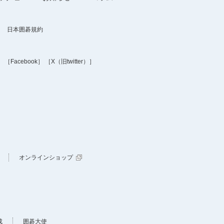
日本囲碁規約
］
［Facebook］
［X（旧twitter）］
オンラインショップ
成
囲碁大使