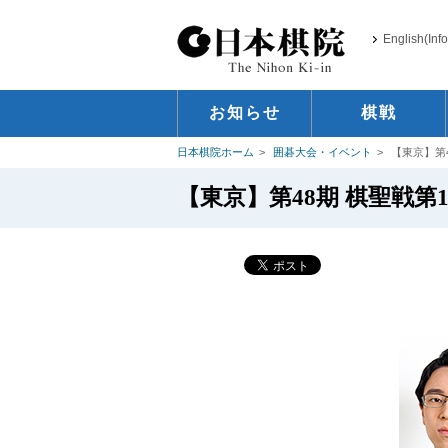
English(Inf
お知らせ
棋戦
日本棋院ホーム
囲碁大会・イベント
【東京】第
【東京】第48期 棋聖戦第