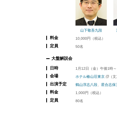
山下敬吾九段
料金
10,000円（税込）
定員
50名
大盤解説会
日時
1月12日（金）午後1時～
会場
ホテル椿山荘東京
（文
出演予定
鶴山淳志八段
、
星合志保
料金
1,000円（税込）
定員
80名