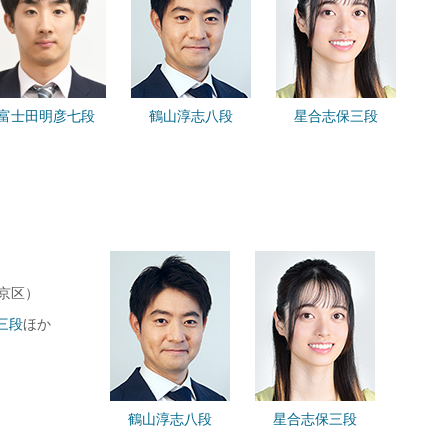
富士田明彦七段
鶴山淳志八段
星合志保三段
京区）
三段
ほか
鶴山淳志八段
星合志保三段