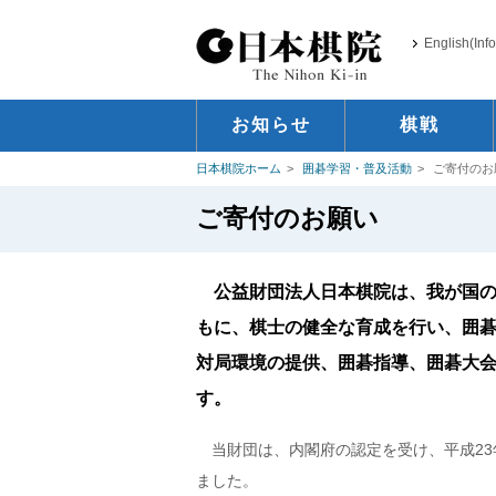
English(Inf
お知らせ
棋戦
日本棋院ホーム
囲碁学習・普及活動
ご寄付のお
ご寄付のお願い
公益財団法人日本棋院は、我が国の
もに、棋士の健全な育成を行い、囲
対局環境の提供、囲碁指導、囲碁大
す。
当財団は、内閣府の認定を受け、平成23
ました。