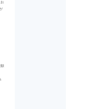
なお
が
税額
％