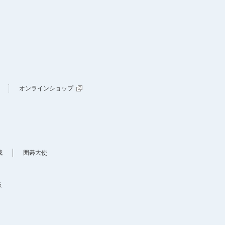
オンラインショップ
成
囲碁大使
及