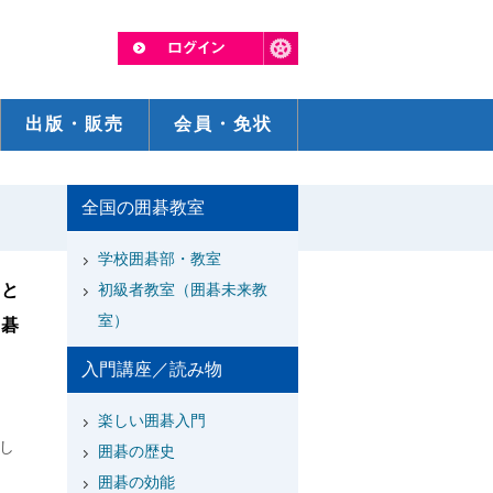
出版・販売
会員・免状
全国の囲碁教室
学校囲碁部・教室
とと
初級者教室（囲碁未来教
室）
囲碁
ま
入門講座／読み物
楽しい囲碁入門
し
囲碁の歴史
囲碁の効能