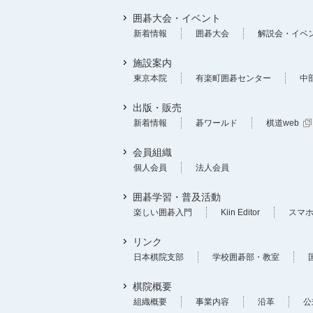
囲碁大会・イベント
新着情報
囲碁大会
解説会・イベ
施設案内
東京本院
有楽町囲碁センター
中
出版・販売
新着情報
碁ワールド
棋道web
会員組織
個人会員
法人会員
囲碁学習・普及活動
楽しい囲碁入門
Kiin Editor
スマ
リンク
日本棋院支部
学校囲碁部・教室
棋院概要
組織概要
事業内容
沿革
公