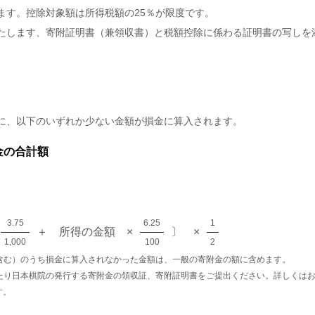
ます。控除対象額は所得税額の25％が限度です。
たします、寄附証明書（兼領収書）と税額控除に係わる証明書の写しを
、以下のいずれか少ない金額が損金に算入されます。
金の合計額
3.75
6.25
1
＋ 所得の金額 ×
〕 ×
1,000
100
2
含む）のうち損金に算入されなかった金額は、一般の寄附金の額に含めます。
たり日本棋院の発行する寄附金の領収証、寄附証明書をご提出ください。詳しくは
す。