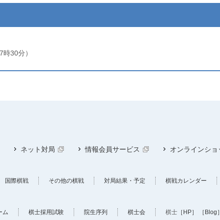
17時30分）
ネット対局
情報会員サービス
オンラインショ
国際棋戦
その他の棋戦
対局結果・予定
棋戦カレンダー
ーム
棋士採用試験
院生序列
棋士会
棋士
［HP］
［Blog