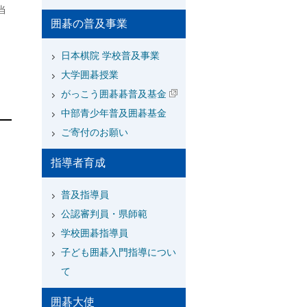
当
囲碁の普及事業
日本棋院 学校普及事業
大学囲碁授業
がっこう囲碁碁普及基金
中部青少年普及囲碁基金
ご寄付のお願い
指導者育成
普及指導員
公認審判員・県師範
学校囲碁指導員
子ども囲碁入門指導につい
て
囲碁大使