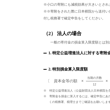
※小口の寄附にも減税効果が大きいとされ
※※寄附をされた際に日本棋院から送付い
付し税務署で確定申告をしてください。
（2） 法人の場合
一般の寄付金の損金算入限度額とは別に
1. 特定公益増進法人に対する寄附
2. 特別損金算入限度額
当期の月数
〔 資本金等の額 ×
×
12
※ 特定公益増進法人（公益財団法人日本棋院を
※ 寄附金を損金に算入するには、確定申告にあ
くの税務署、税理士までご確認をお願いしま