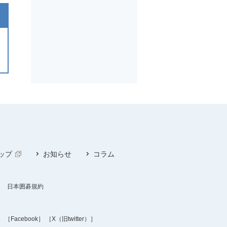
ップ
お知らせ
コラム
日本囲碁規約
］
［Facebook］
［X（旧twitter）］