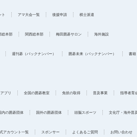
ント
アマ大会一覧
後援申請
棋士派遣
部総本部
関西総本部
梅田囲碁サロン
海外施設
週刊碁（バックナンバー）
囲碁未来（バックナンバー）
書籍
ホアプリ
全国の囲碁教室
免状の取得
普及事業
指導者育
国内の囲碁団体
国外の囲碁団体
頭脳スポーツ
文化庁・海外普
式アカウント一覧
スポンサー
よくあるご質問
お問い合わせ