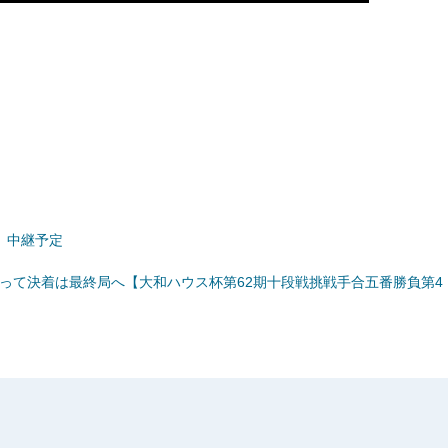
」中継予定
って決着は最終局へ【大和ハウス杯第62期十段戦挑戦手合五番勝負第4