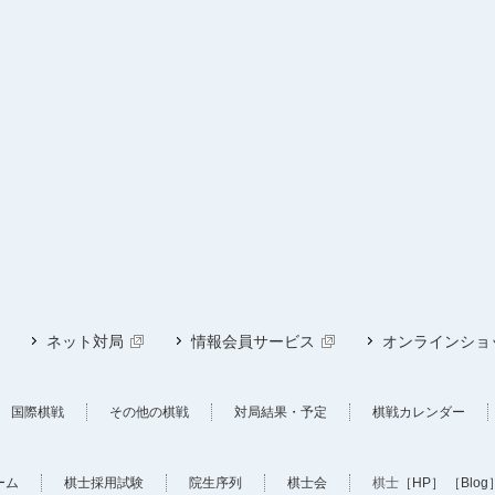
ネット対局
情報会員サービス
オンラインショ
国際棋戦
その他の棋戦
対局結果・予定
棋戦カレンダー
ーム
棋士採用試験
院生序列
棋士会
棋士
［HP］
［Blog