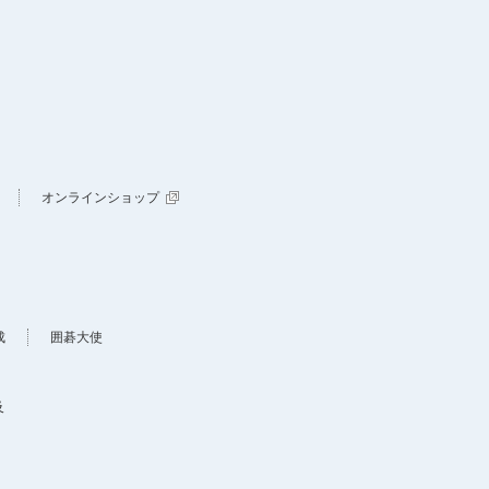
オンラインショップ
成
囲碁大使
及