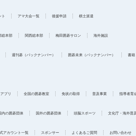
ント
アマ大会一覧
後援申請
棋士派遣
部総本部
関西総本部
梅田囲碁サロン
海外施設
週刊碁（バックナンバー）
囲碁未来（バックナンバー）
書籍
ホアプリ
全国の囲碁教室
免状の取得
普及事業
指導者育
国内の囲碁団体
国外の囲碁団体
頭脳スポーツ
文化庁・海外普
式アカウント一覧
スポンサー
よくあるご質問
お問い合わせ