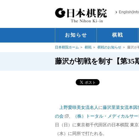
English(Inf
お知らせ
棋戦
日本棋院ホーム
棋戦
棋戦のお知らせ
藤沢が
藤沢が初戦を制す【第35
上野愛咲美女流名人
に
藤沢里菜女流本因
の会
、
（株）トータル・メディカルサー
日（日）に東京都千代田区の日本棋院 東京
（水）に同所で打たれる。