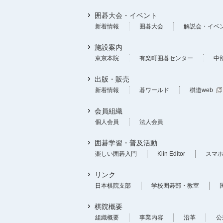
囲碁大会・イベント
新着情報
囲碁大会
解説会・イベ
施設案内
東京本院
有楽町囲碁センター
中
出版・販売
新着情報
碁ワールド
棋道web
会員組織
個人会員
法人会員
囲碁学習・普及活動
楽しい囲碁入門
Kiin Editor
スマ
リンク
日本棋院支部
学校囲碁部・教室
棋院概要
組織概要
事業内容
沿革
公