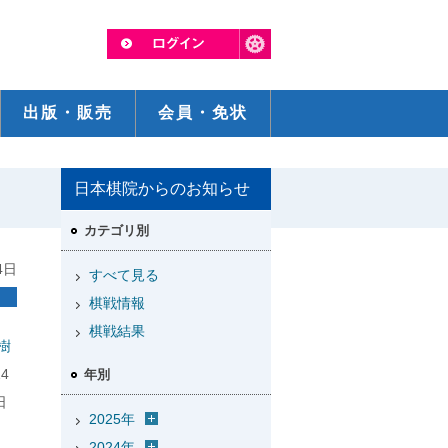
出版・販売
会員・免状
日本棋院からのお知らせ
】
カテゴリ別
4日
すべて見る
棋戦情報
棋戦結果
樹
4
年別
日
2025年
2024年