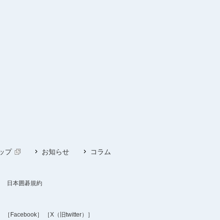
ップ
お知らせ
コラム
日本囲碁規約
］
［Facebook］
［X（旧twitter）］