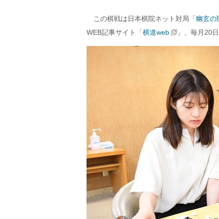
この棋戦は日本棋院ネット対局「
幽玄の
WEB記事サイト「
棋道web
」、毎月20