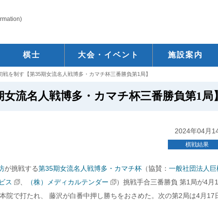
ormation)
棋士
大会・イベント
施設案内
初戦を制す【第35期女流名人戦博多・カマチ杯三番勝負第1局】
期女流名人戦博多・カマチ杯三番勝負第1局
2024年04月1
棋戦結果
坊
が挑戦する
第35期女流名人戦博多・カマチ杯
（協賛：
一般社団法人巨
ビス
、
（株）メディカルテンダー
）挑戦手合三番勝負 第1局が4月1
本院で打たれ、 藤沢が白番中押し勝ちをおさめた。次の第2局は4月17