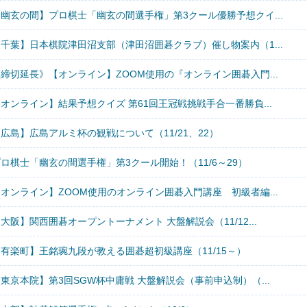
【幽玄の間】プロ棋士「幽玄の間選手権」第3クール優勝予想クイ...
【千葉】日本棋院津田沼支部（津田沼囲碁クラブ）催し物案内（1...
締切延長》【オンライン】ZOOM使用の『オンライン囲碁入門...
オンライン】結果予想クイズ 第61回王冠戦挑戦手合一番勝負...
広島】広島アルミ杯の観戦について（11/21、22）
ロ棋士「幽玄の間選手権」第3クール開始！（11/6～29）
オンライン】ZOOM使用のオンライン囲碁入門講座 初級者編...
大阪】関西囲碁オープントーナメント 大盤解説会（11/12...
【有楽町】王銘琬九段が教える囲碁超初級講座（11/15～）
東京本院】第3回SGW杯中庸戦 大盤解説会（事前申込制）（...