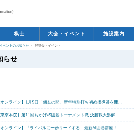
ormation)
棋士
大会・イベント
施設案内
イベントのお知らせ
解説会・イベント
知らせ
オンライン】1月5日「幽玄の間」新年特別打ち初め指導碁を開...
東京本院】第11回おかげ杯囲碁トーナメント戦 決勝戦大盤解...
オンライン】『ライバルに一歩リードする！最新AI囲碁講座！...