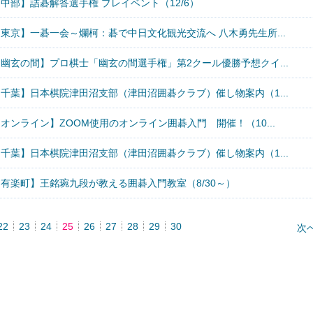
中部】詰碁解答選手権 プレイベント（12/6）
東京】一碁一会～爛柯：碁で中日文化観光交流へ 八木勇先生所...
【幽玄の間】プロ棋士「幽玄の間選手権」第2クール優勝予想クイ...
【千葉】日本棋院津田沼支部（津田沼囲碁クラブ）催し物案内（1...
オンライン】ZOOM使用のオンライン囲碁入門 開催！（10...
【千葉】日本棋院津田沼支部（津田沼囲碁クラブ）催し物案内（1...
【有楽町】王銘琬九段が教える囲碁入門教室（8/30～）
22
23
24
25
26
27
28
29
30
次へ