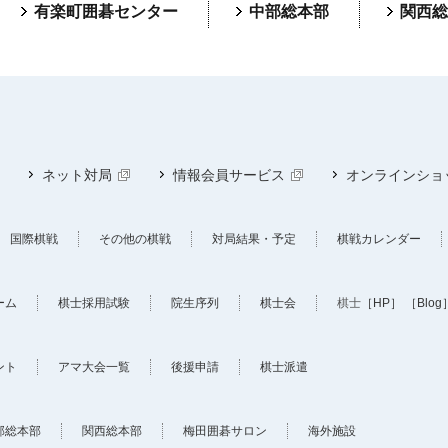
有楽町囲碁センター
中部総本部
関西総
ネット対局
情報会員サービス
オンラインショ
国際棋戦
その他の棋戦
対局結果・予定
棋戦カレンダー
ーム
棋士採用試験
院生序列
棋士会
棋士
［HP］
［Blog
ント
アマ大会一覧
後援申請
棋士派遣
部総本部
関西総本部
梅田囲碁サロン
海外施設