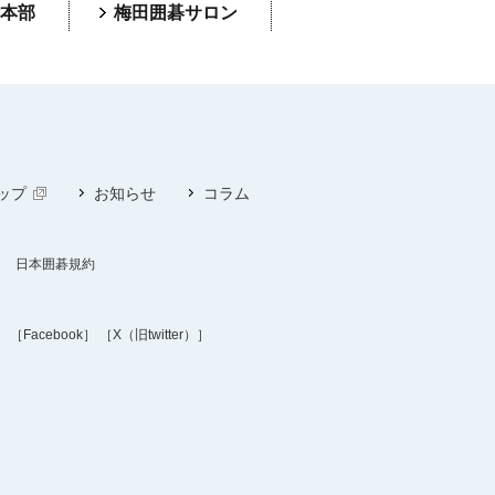
本部
梅田囲碁サロン
ップ
お知らせ
コラム
日本囲碁規約
］
［Facebook］
［X（旧twitter）］