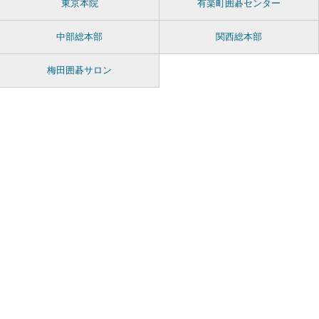
東京本院
有楽町囲碁センター
中部総本部
関西総本部
梅田囲碁サロン