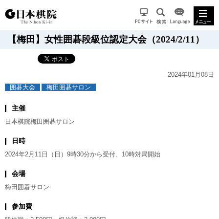
【梅田】女性囲碁段級位認定大会（2024/2/11）
2024年01月08日
囲碁大会
梅田囲碁サロン
主催
日本棋院梅田囲碁サロン
日時
2024年2月11日（日）9時30分から受付、10時対局開始
会場
梅田囲碁サロン
参加費