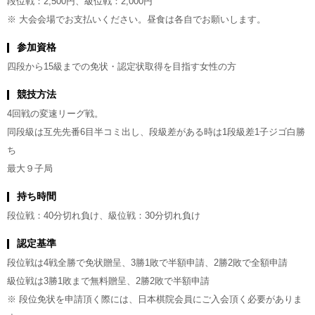
段位戦：2,500円、級位戦：2,000円
※ 大会会場でお支払いください。昼食は各自でお願いします。
参加資格
四段から15級までの免状・認定状取得を目指す女性の方
競技方法
4回戦の変速リーグ戦。
同段級は互先先番6目半コミ出し、段級差がある時は1段級差1子ジゴ白勝
ち
最大９子局
持ち時間
段位戦：40分切れ負け、級位戦：30分切れ負け
認定基準
段位戦は4戦全勝で免状贈呈、3勝1敗で半額申請、2勝2敗で全額申請
級位戦は3勝1敗まで無料贈呈、2勝2敗で半額申請
※ 段位免状を申請頂く際には、日本棋院会員にご入会頂く必要がありま