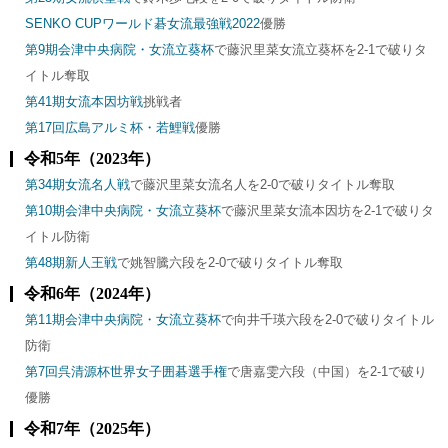
SENKO CUPワールド碁女流最強戦2022
優勝
第9期会津中央病院・女流立葵杯
で藤沢里菜女流立葵杯を2-1で破りタ
イトル奪取
第41期女流本因坊戦
挑戦者
第17回広島アルミ杯・若鯉戦
優勝
令和5年（2023年）
第34期女流名人戦
で藤沢里菜女流名人を2-0で破りタイトル奪取
第10期会津中央病院・女流立葵杯
で藤沢里菜女流本因坊を2-1で破りタ
イトル防衛
第48期新人王戦
で姚智騰六段を2-0で破りタイトル奪取
令和6年（2024年）
第11期会津中央病院・女流立葵杯
で向井千瑛六段を2-0で破りタイトル
防衛
第7回呉清源杯世界女子囲碁選手権
で唐嘉雯六段（中国）を2-1で破り
優勝
令和7年（2025年）