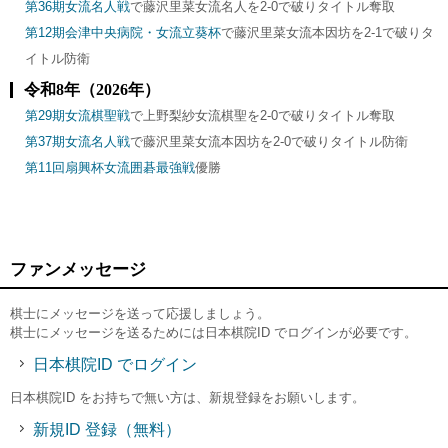
第36期女流名人戦
で藤沢里菜女流名人を2-0で破りタイトル奪取
第12期会津中央病院・女流立葵杯
で藤沢里菜女流本因坊を2-1で破りタ
イトル防衛
令和8年（2026年）
第29期女流棋聖戦
で上野梨紗女流棋聖を2-0で破りタイトル奪取
第37期女流名人戦
で藤沢里菜女流本因坊を2-0で破りタイトル防衛
第11回扇興杯女流囲碁最強戦
優勝
ファンメッセージ
棋士にメッセージを送って応援しましょう。
棋士にメッセージを送るためには日本棋院ID でログインが必要です。
日本棋院ID でログイン
日本棋院ID をお持ちで無い方は、新規登録をお願いします。
新規ID 登録（無料）