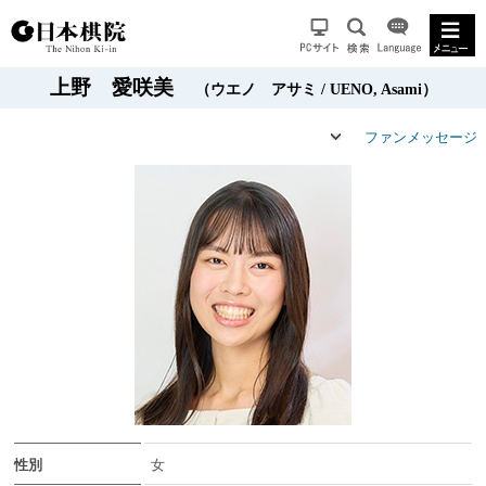
上野 愛咲美
（ウエノ アサミ / UENO, Asami）
ファンメッセージ
性別
女