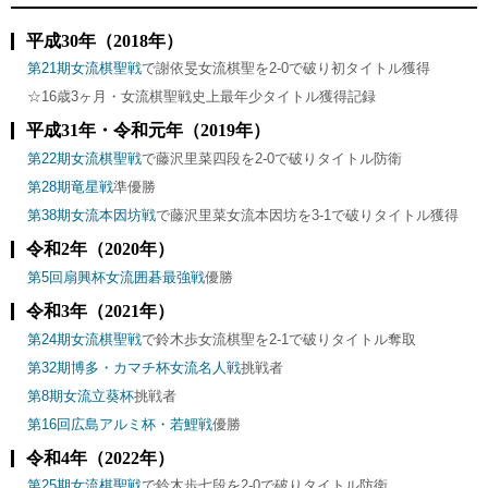
平成30年（2018年）
第21期女流棋聖戦
で謝依旻女流棋聖を2-0で破り初タイトル獲得
☆16歳3ヶ月・女流棋聖戦史上最年少タイトル獲得記録
平成31年・令和元年（2019年）
第22期女流棋聖戦
で藤沢里菜四段を2-0で破りタイトル防衛
第28期竜星戦
準優勝
第38期女流本因坊戦
で藤沢里菜女流本因坊を3-1で破りタイトル獲得
令和2年（2020年）
第5回扇興杯女流囲碁最強戦
優勝
令和3年（2021年）
第24期女流棋聖戦
で鈴木歩女流棋聖を2-1で破りタイトル奪取
第32期博多・カマチ杯女流名人戦
挑戦者
第8期女流立葵杯
挑戦者
第16回広島アルミ杯・若鯉戦
優勝
令和4年（2022年）
第25期女流棋聖戦
で鈴木歩七段を2-0で破りタイトル防衛