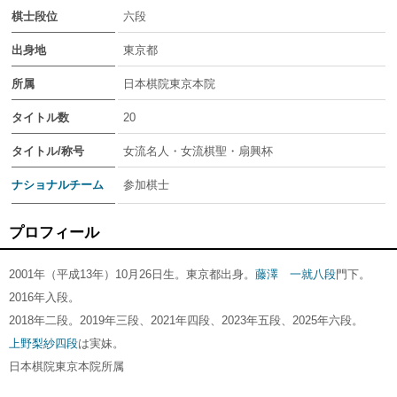
棋士段位
六段
出身地
東京都
所属
日本棋院東京本院
タイトル数
20
タイトル/称号
女流名人・女流棋聖・扇興杯
ナショナルチーム
参加棋士
プロフィール
2001年（平成13年）10月26日生。東京都出身。
藤澤 一就八段
門下。
2016年入段。
2018年二段。2019年三段、2021年四段、2023年五段、2025年六段。
上野梨紗四段
は実妹。
日本棋院東京本院所属