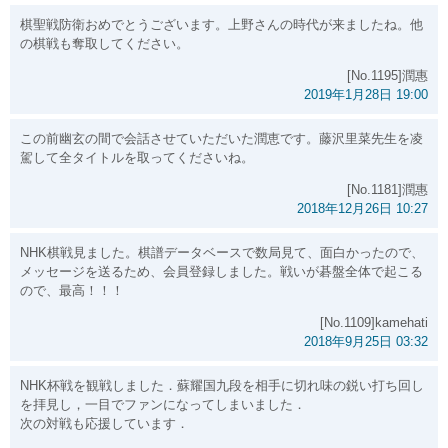
棋聖戦防衛おめでとうございます。上野さんの時代が来ましたね。他
の棋戦も奪取してください。
[No.1195]潤惠
2019年1月28日 19:00
この前幽玄の間で会話させていただいた潤恵です。藤沢里菜先生を凌
駕して全タイトルを取ってくださいね。
[No.1181]潤惠
2018年12月26日 10:27
NHK棋戦見ました。棋譜データベースで数局見て、面白かったので、
メッセージを送るため、会員登録しました。戦いが碁盤全体で起こる
ので、最高！！！
[No.1109]kamehati
2018年9月25日 03:32
NHK杯戦を観戦しました．蘇耀国九段を相手に切れ味の鋭い打ち回し
を拝見し，一目でファンになってしまいました．
次の対戦も応援しています．