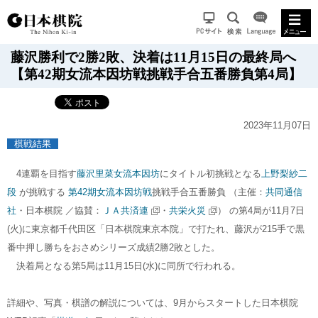
藤沢勝利で2勝2敗、決着は11月15日の最終局へ
【第42期女流本因坊戦挑戦手合五番勝負第4局】
2023年11月07日
棋戦結果
4連覇を目指す
藤沢里菜女流本因坊
にタイトル初挑戦となる
上野梨紗二
段
が挑戦する
第42期女流本因坊戦
挑戦手合五番勝負 （主催：
共同通信
社
・日本棋院 ／協賛：
ＪＡ共済連
・
共栄火災
） の第4局が11月7日
(火)に東京都千代田区「日本棋院東京本院」で打たれ、藤沢が215手で黒
番中押し勝ちをおさめシリーズ成績2勝2敗とした。
決着局となる第5局は11月15日(水)に同所で行われる。
詳細や、写真・棋譜の解説については、9月からスタートした日本棋院