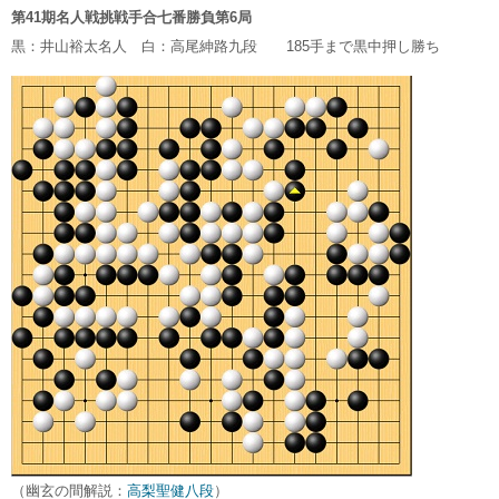
第41期名人戦挑戦手合七番勝負第6局
黒：井山裕太名人 白：高尾紳路九段 185手まで黒中押し勝ち
（幽玄の間解説：
高梨聖健八段
）