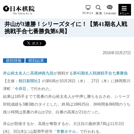
井山が3連勝！シリーズタイに！【第41期名人戦
挑戦手合七番勝負第6局】
2016年10月27日
棋戦情報
棋戦結果
井山裕太名人
に
高尾紳路九段
が挑戦する
第41期名人戦挑戦手合七番勝負
【主催：
朝日新聞社
】の第6局が10月26日（水）、27日（木）に静岡県川
津町「
今井荘
」で行われた。
結果は185手までで黒番の井山裕太名人が中押し勝ちをおさめ、シリーズ
対戦成績を3勝3敗のタイとした。終局は18時25分、持時間各8時間のうち
残り時間は黒番の井山が2分、白番の高尾が21分だった。
井山が防衛するか、高尾が奪取するか。大注目の最終第7局は11月2日
(水)、3日(木)に山梨県甲府市「
常磐ホテル
」で行われる。