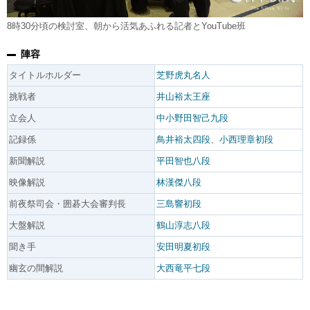
8時30分頃の検討室、朝から活気あふれる記者とYouTube班
陣容
タイトルホルダー
芝野虎丸名人
挑戦者
井山裕太王座
立会人
中小野田智己九段
記録係
鳥井裕太四段
、
小西理章初段
新聞解説
平田智也八段
映像解説
林漢傑八段
前夜祭司会・囲碁大会審判長
三島響初段
大盤解説
鶴山淳志八段
聞き手
安田明夏初段
幽玄の間解説
大西竜平七段