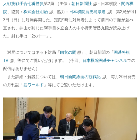
人戦挑戦手合七番勝負
第2局 （主催：
朝日新聞社
・日本棋院・
関西棋
院
、協賛：
株式会社明治
、
協力：
日本棋院鹿児島県連
） 第2局が9月
3日（日）
に対局再開した。定刻9時に対局者によって前日の手順が並べ
直され、井山が封じた66手目を立会人の中小野田智己九段が読み上げ
た。封じ手は「2の十一」。
対局についてはネット対局「
幽玄の間
」、朝日新聞の「
囲碁将棋
TV
」等にてご覧いただけます。（今回、
日本棋院囲碁チャンネル
での
配信はありません）
また詳細・解説については、
朝日新聞紙面の観戦記
、
毎月20日発売
の月刊誌「
碁ワールド
」等にてご覧いただけます。