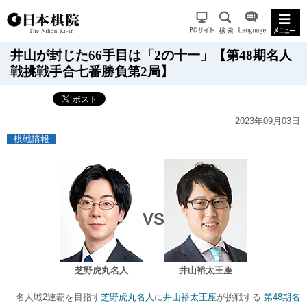
井山が封じた66手目は「2の十一」【第48期名人
戦挑戦手合七番勝負第2局】
2023年09月03日
棋戦情報
VS
芝野虎丸名人
井山裕太王座
名人戦2連覇を目指す
芝野虎丸名人
に
井山裕太王座
が挑戦する
第48期名