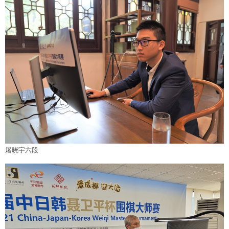
屠晓宇六段