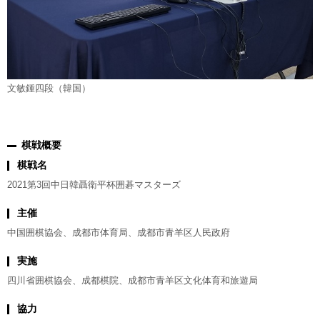
文敏鍾四段（韓国）
棋戦概要
棋戦名
2021第3回中日韓聶衛平杯囲碁マスターズ
主催
中国囲棋協会、成都市体育局、成都市青羊区人民政府
実施
四川省囲棋協会、成都棋院、成都市青羊区文化体育和旅遊局
協力