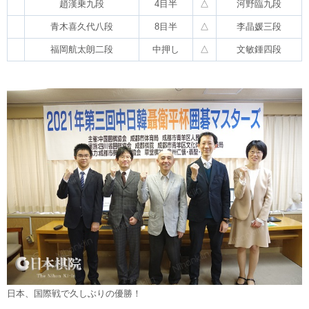
趙漢乗九段
4目半
△
河野臨九段
青木喜久代八段
8目半
△
李晶媛三段
福岡航太朗二段
中押し
△
文敏鍾四段
日本、国際戦で久しぶりの優勝！