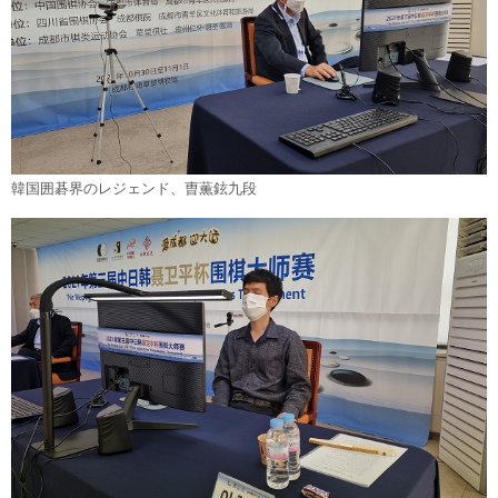
韓国囲碁界のレジェンド、曺薫鉉九段