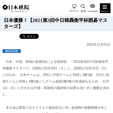
日本優勝！【2021第3回中日韓聶衛平杯囲碁マス
ターズ】
2021年11月01日
棋戦情報
日本、中国、韓国の各国5名による団体戦、「2021第3回中日韓聶衛平
杯囲碁マスターズ」1回戦が10月30日（土）に、2回戦が10月31日（日）
に行われ、 日本チームは、30日に中国チームと対戦し4勝1敗、31日に韓
国チームと対戦し4勝1敗としチーム成績2勝0敗の好成績をおさめ、 11月
1日（日）に行われる中国－韓国戦の最終戦の結果を待たずに優勝を決め
た。
本大会は新型コロナウイルス感染拡大に伴い各国間の移動制限が生じ