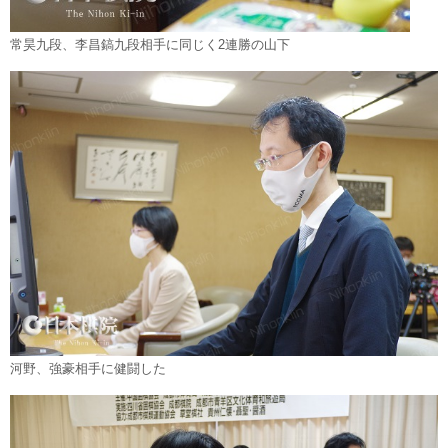
常昊九段、李昌鎬九段相手に同じく2連勝の山下
河野、強豪相手に健闘した