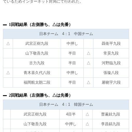
ているためインターネット対局にて行われた。
1回戦結果（左側勝ち、△は先番）
日本チーム 4：1 中国チーム
△
武宮正樹九段
中押し
聶衛平九段
山下敬吾九段
半目
△
常昊九段
古力九段
半目
△
河野臨九段
△
青木喜久代八段
中押し
張璇八段
福岡航太朗二段
半目
△
屠晓宇六段
2回戦結果（左側勝ち、△は先番）
日本チーム 4：1 韓国チーム
武宮正樹九段
4目半
△
曺薫鉉九段
山下敬吾九段
中押し
△
李昌鎬九段