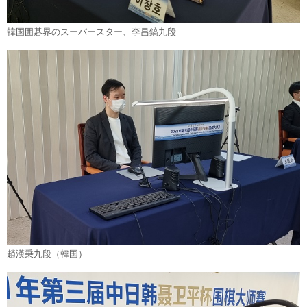
韓国囲碁界のスーパースター、李昌鎬九段
趙漢乗九段（韓国）