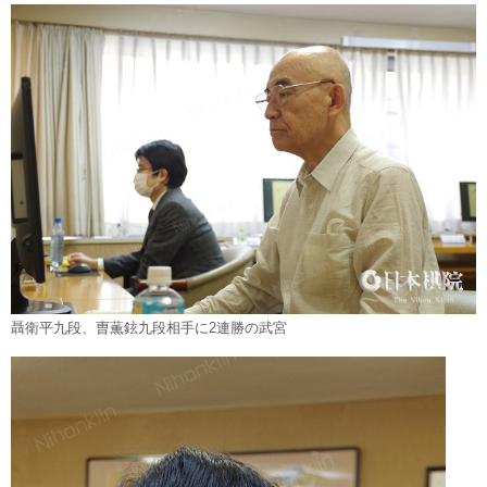
聶衛平九段、曺薫鉉九段相手に2連勝の武宮