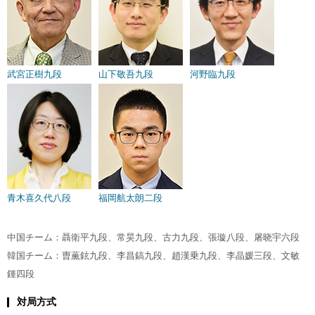
武宮正樹九段
山下敬吾九段
河野臨九段
青木喜久代八段
福岡航太朗二段
中国チーム：聶衛平九段、常昊九段、古力九段、張璇八段、屠晓宇六段
韓国チーム：曺薫鉉九段、李昌鎬九段、趙漢乗九段、李晶媛三段、文敏
鍾四段
対局方式