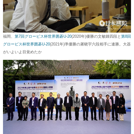
福岡、
第7回グロービス杯世界囲碁U-20
(2020年)優勝の文敏鍾四段と
第8回
グロービス杯世界囲碁U-20
(2021年)準優勝の屠晓宇六段相手に連勝。大器
がいよいよ目覚めたか