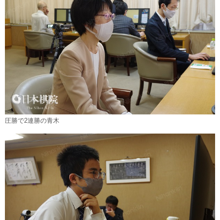
圧勝で2連勝の青木