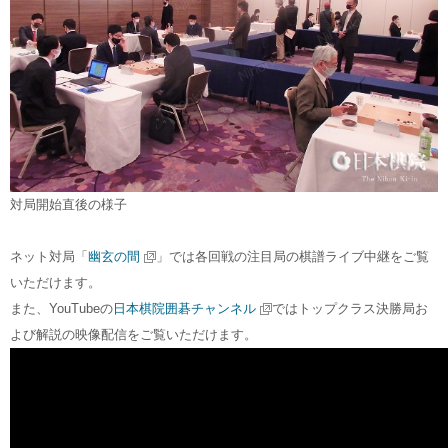
対局開始直後の様子
ネット対局「
幽玄の間
」では各回戦の注目局の棋譜ライブ中継をご覧
いただけます。
また、YouTubeの
日本棋院囲碁チャンネル
ではトップクラス決勝局お
よび解説の映像配信をご覧いただけます。