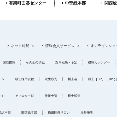
有楽町囲碁センター
中部総本部
関西総
ネット対局
情報会員サービス
オンラインショ
国際棋戦
その他の棋戦
対局結果・予定
棋戦カレンダー
ーム
棋士採用試験
院生序列
棋士会
棋士
［HP］
［Blog
ント
アマ大会一覧
後援申請
棋士派遣
部総本部
関西総本部
梅田囲碁サロン
海外施設