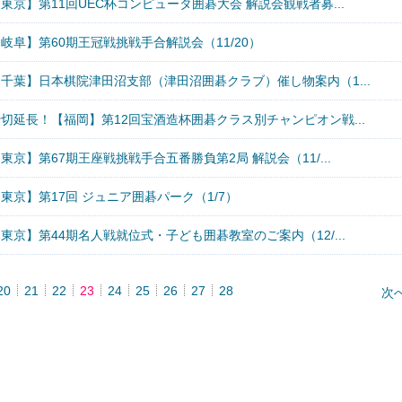
東京】第11回UEC杯コンピュータ囲碁大会 解説会観戦者募...
岐阜】第60期王冠戦挑戦手合解説会（11/20）
【千葉】日本棋院津田沼支部（津田沼囲碁クラブ）催し物案内（1...
切延長！【福岡】第12回宝酒造杯囲碁クラス別チャンピオン戦...
東京】第67期王座戦挑戦手合五番勝負第2局 解説会（11/...
東京】第17回 ジュニア囲碁パーク（1/7）
東京】第44期名人戦就位式・子ども囲碁教室のご案内（12/...
20
21
22
23
24
25
26
27
28
次へ