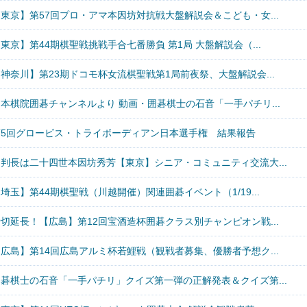
東京】第57回プロ・アマ本因坊対抗戦大盤解説会＆こども・女...
東京】第44期棋聖戦挑戦手合七番勝負 第1局 大盤解説会（...
神奈川】第23期ドコモ杯女流棋聖戦第1局前夜祭、大盤解説会...
本棋院囲碁チャンネルより 動画・囲碁棋士の石音「一手パチリ...
第5回グロービス・トライボーディアン日本選手権 結果報告
審判長は二十四世本因坊秀芳【東京】シニア・コミュニティ交流大...
埼玉】第44期棋聖戦（川越開催）関連囲碁イベント（1/19...
切延長！【広島】第12回宝酒造杯囲碁クラス別チャンピオン戦...
広島】第14回広島アルミ杯若鯉戦（観戦者募集、優勝者予想ク...
囲碁棋士の石音「一手パチリ」クイズ第一弾の正解発表＆クイズ第...