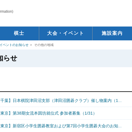
ormation)
棋士
大会・イベント
施設案内
イベントのお知らせ
その他の地域
知らせ
【千葉】日本棋院津田沼支部（津田沼囲碁クラブ）催し物案内（1...
東京】第38期女流本因坊就位式 参加者募集（1/31）
【東京】新宿区小学生囲碁教室および第7回小学生囲碁大会のお知...