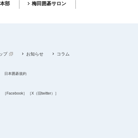
本部
梅田囲碁サロン
ップ
お知らせ
コラム
日本囲碁規約
］
［Facebook］
［X（旧twitter）］