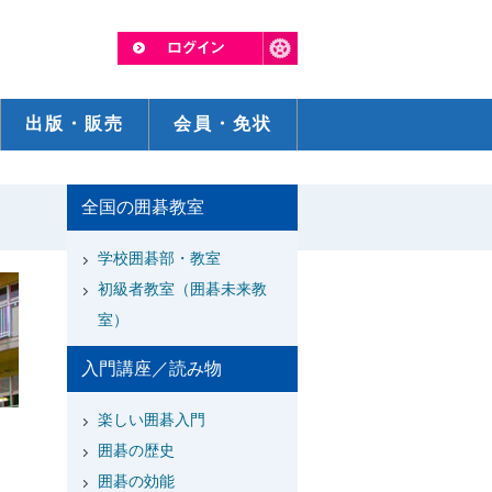
出版・販売
会員・免状
全国の囲碁教室
学校囲碁部・教室
初級者教室（囲碁未来教
室）
入門講座／読み物
楽しい囲碁入門
囲碁の歴史
囲碁の効能