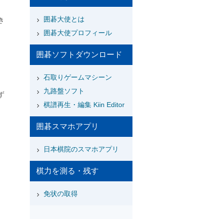
囲碁大使とは
き
囲碁大使プロフィール
囲碁ソフトダウンロード
石取りゲームマシーン
九路盤ソフト
ず
棋譜再生・編集 Kiin Editor
囲碁スマホアプリ
日本棋院のスマホアプリ
棋力を測る・残す
免状の取得