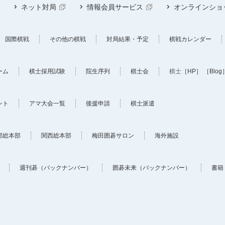
ネット対局
情報会員サービス
オンラインショ
国際棋戦
その他の棋戦
対局結果・予定
棋戦カレンダー
ーム
棋士採用試験
院生序列
棋士会
棋士
［HP］
［Blog
ント
アマ大会一覧
後援申請
棋士派遣
部総本部
関西総本部
梅田囲碁サロン
海外施設
週刊碁（バックナンバー）
囲碁未来（バックナンバー）
書籍