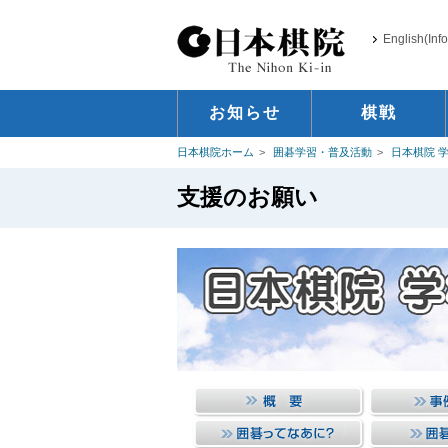
English(Inf
お知らせ
棋戦
日本棋院ホーム
囲碁学習・普及活動
日本棋院 
支援のお願い