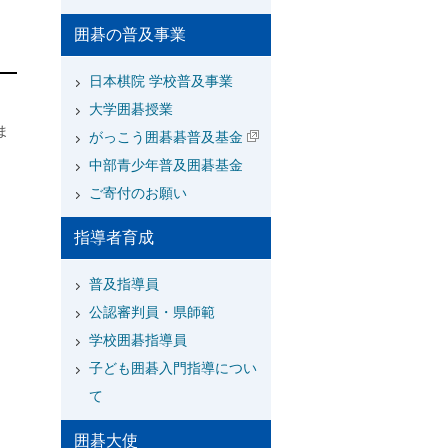
囲碁の普及事業
日本棋院 学校普及事業
大学囲碁授業
ま
がっこう囲碁碁普及基金
中部青少年普及囲碁基金
ご寄付のお願い
指導者育成
普及指導員
公認審判員・県師範
学校囲碁指導員
子ども囲碁入門指導につい
て
囲碁大使