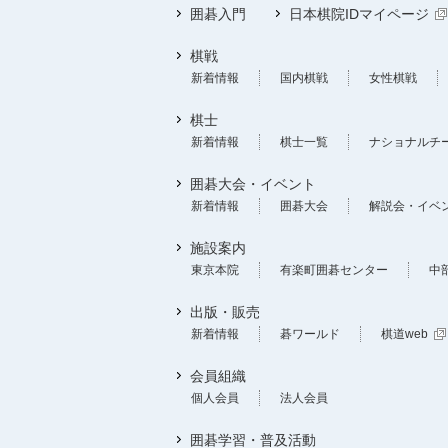
囲碁入門
日本棋院IDマイページ
棋戦
新着情報
国内棋戦
女性棋戦
棋士
新着情報
棋士一覧
ナショナルチ
囲碁大会・イベント
新着情報
囲碁大会
解説会・イベ
施設案内
東京本院
有楽町囲碁センター
中
出版・販売
新着情報
碁ワールド
棋道web
会員組織
個人会員
法人会員
囲碁学習・普及活動