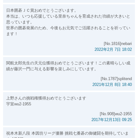
日本囲碁ＪＣ賞おめでとうございます。
本当は、いつも応援している里奈ちゃんを育成された功績が大きいと
思っています。
世界の囲碁発展のため、今後もお元気でご活躍されることを祈ってい
ます！
[No.1816]nebari
2022年2月 7日 18:02
関航太郎先生の天元位獲得おめでとうございます！この素晴らしい成
績が藤沢一門に与える影響を楽しみにしています。
[No.1787]splitend
2021年12月 8日 18:40
上野さんの挑戦権獲得おめでとうございます
宇宣wu2-1955
[No.908]wu2-1955
2017年12月13日 09:25
祝本木新八段 本因坊リーグ優勝 挑戦七番碁の御健闘を期待していま