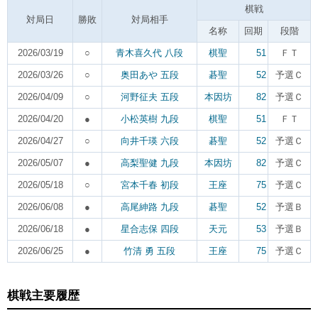
棋戦
対局日
勝敗
対局相手
名称
回期
段階
2026/03/19
○
青木喜久代 八段
棋聖
51
ＦＴ
2026/03/26
○
奥田あや 五段
碁聖
52
予選Ｃ
2026/04/09
○
河野征夫 五段
本因坊
82
予選Ｃ
2026/04/20
●
小松英樹 九段
棋聖
51
ＦＴ
2026/04/27
○
向井千瑛 六段
碁聖
52
予選Ｃ
2026/05/07
●
高梨聖健 九段
本因坊
82
予選Ｃ
2026/05/18
○
宮本千春 初段
王座
75
予選Ｃ
2026/06/08
●
高尾紳路 九段
碁聖
52
予選Ｂ
2026/06/18
●
星合志保 四段
天元
53
予選Ｂ
2026/06/25
●
竹清 勇 五段
王座
75
予選Ｃ
棋戦主要履歴