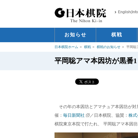
English(Inf
お知らせ
棋戦
日本棋院ホーム
棋戦
棋戦のお知らせ
平岡聡
平岡聡アマ本因坊が黒番1
その年の本因坊とアマチュア本因坊が対局
催：
毎日新聞社
／日本棋院、協賛：
株式
棋院東京本院で打たれ、 平岡聡アマ本因坊