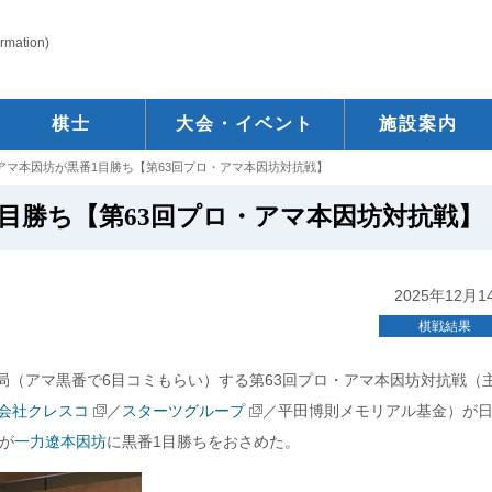
ormation)
棋士
大会・イベント
施設案内
アマ本因坊が黒番1目勝ち【第63回プロ・アマ本因坊対抗戦】
目勝ち【第63回プロ・アマ本因坊対抗戦】
2025年12月1
棋戦結果
（アマ黒番で6目コミもらい）する第63回プロ・アマ本因坊対抗戦（
会社クレスコ
／
スターツグループ
／平田博則メモリアル基金）が
が
一力遼本因坊
に黒番1目勝ちをおさめた。