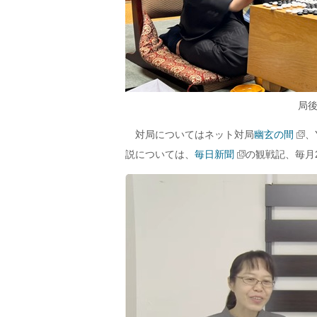
局
対局についてはネット対局
幽玄の間
、
説については、
毎日新聞
の観戦記、毎月