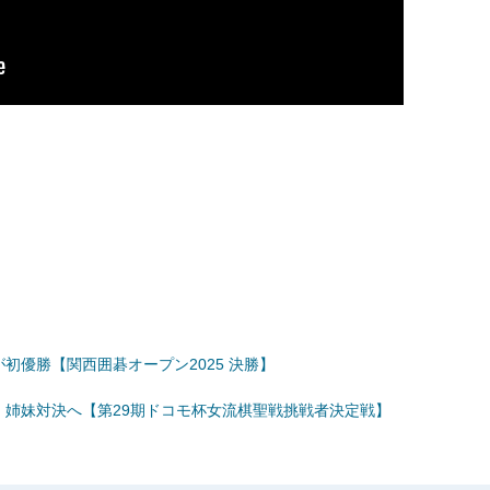
初優勝【関西囲碁オープン2025 決勝】
！姉妹対決へ【第29期ドコモ杯女流棋聖戦挑戦者決定戦】