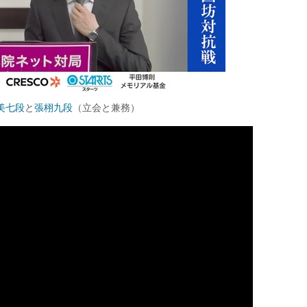
美七段
と
張栩九段
（立会と兼務）