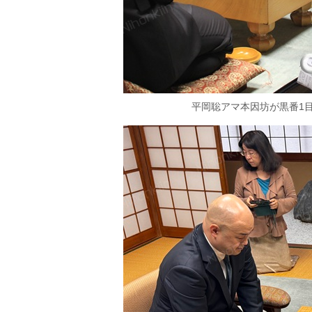
平岡聡アマ本因坊が黒番1