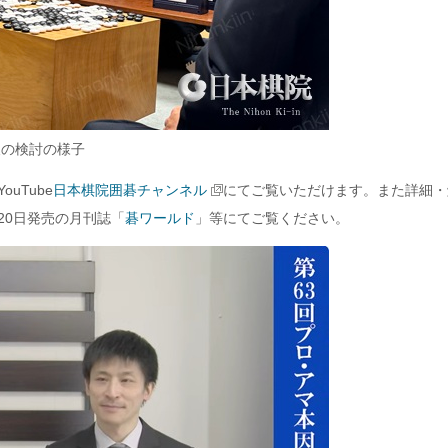
後の検討の様子
YouTube
日本棋院囲碁チャンネル
にてご覧いただけます。また詳細・
20日発売の月刊誌「
碁ワールド
」等にてご覧ください。