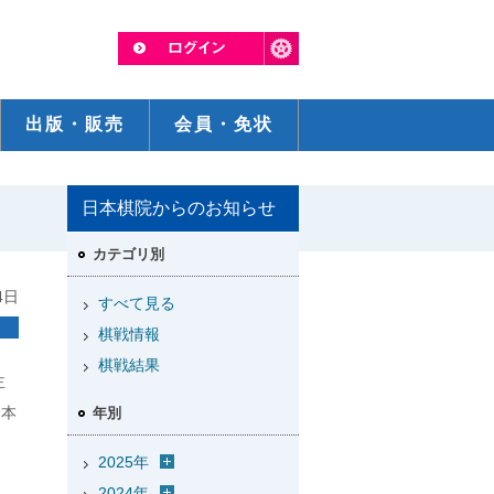
出版・販売
会員・免状
日本棋院からのお知らせ
カテゴリ別
4日
すべて見る
棋戦情報
棋戦結果
主
日本
年別
2025年
2024年