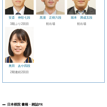
安斎 伸彰七段
黒瀧 正樹六段
堀本 満成五段
3期ぶり2回目
初出場
初出場
奥田 あや四段
2期連続2回目
日本棋院 書籍・雑誌PR