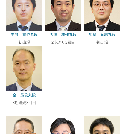
中野 寛也九段
大垣 雄作九段
加藤 充志九段
初出場
2期ぶり2回目
初出場
金 秀俊九段
3期連続3回目