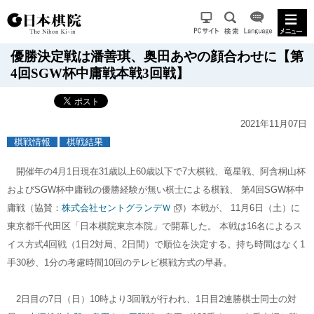
優勝決定戦は潘善琪、奥田あやの顔合わせに【第
4回SGW杯中庸戦本戦3回戦】
2021年11月07日
棋戦情報
棋戦結果
開催年の4月1日現在31歳以上60歳以下で7大棋戦、竜星戦、阿含桐山杯
およびSGW杯中庸戦の優勝経験が無い棋士による棋戦、 第4回SGW杯中
庸戦（協賛：
株式会社セントグランデＷ
）本戦が、 11月6日（土）に
東京都千代田区「日本棋院東京本院」で開幕した。 本戦は16名によるス
イス方式4回戦（1日2対局、2日間）で順位を決定する。持ち時間はなく1
手30秒、1分の考慮時間10回のテレビ棋戦方式の早碁。
2日目の7日（日）10時より3回戦が行われ、1日目2連勝棋士同士の対