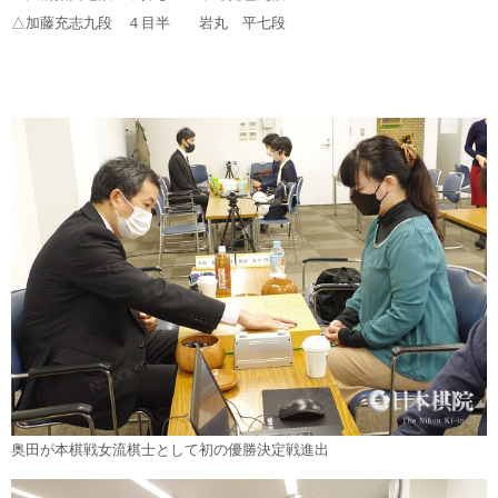
△加藤充志九段 ４目半 岩丸 平七段
奥田が本棋戦女流棋士として初の優勝決定戦進出