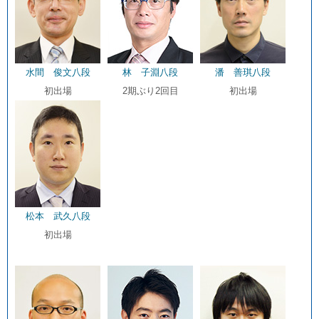
水間 俊文八段
林 子淵八段
潘 善琪八段
初出場
2期ぶり2回目
初出場
松本 武久八段
初出場