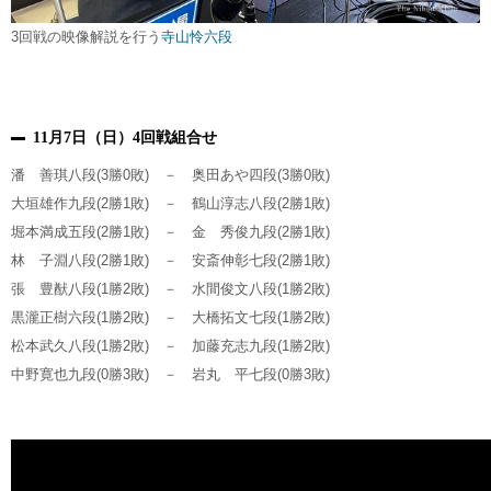
3回戦の映像解説を行う
寺山怜六段
11月7日（日）4回戦組合せ
潘 善琪八段(3勝0敗) － 奥田あや四段(3勝0敗)
大垣雄作九段(2勝1敗) － 鶴山淳志八段(2勝1敗)
堀本満成五段(2勝1敗) － 金 秀俊九段(2勝1敗)
林 子淵八段(2勝1敗) － 安斎伸彰七段(2勝1敗)
張 豊猷八段(1勝2敗) － 水間俊文八段(1勝2敗)
黒瀧正樹六段(1勝2敗) － 大橋拓文七段(1勝2敗)
松本武久八段(1勝2敗) － 加藤充志九段(1勝2敗)
中野寛也九段(0勝3敗) － 岩丸 平七段(0勝3敗)