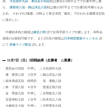
局、
大垣雄作九段
－
奥田あや四段
戦は奥田が188手までで白番中押し勝
ち、
潘善琪八段
－
鶴山淳志八段
戦は潘が267手までで白番3目半勝ちをお
さめ、 それぞれ3連勝。14時より東京本院「幽玄」で行われる優勝決定戦
に進出した。
中庸戦本戦の模様は
幽玄の間
で全局手順ライブ中継します。有料会
員様のみ観戦可能です。 また2日目の模様は
日本棋院囲碁チャンネル
にて
映像ライブ配信
します。
11月7日（日）3回戦結果（左勝者 △黒番）
奥田あや四段 中押し △大垣雄作九段
潘 善琪八段 ３目半 △鶴山淳志八段
△堀本満成五段 時間切 張 豊猷八段
△林 子淵八段 ４目半 黒瀧正樹六段
金 秀俊九段 中押し △水間俊文八段
安斎伸彰七段 １目半 △松本武久八段
大橋拓文七段 中押し △中野寛也九段