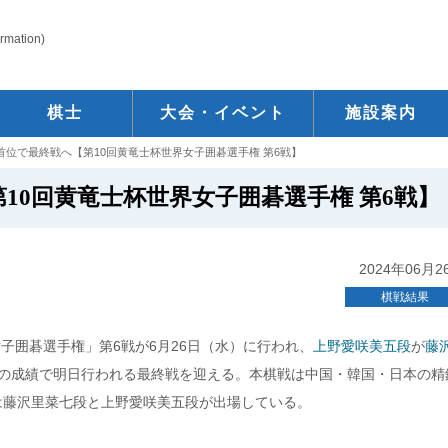
ormation)
棋士
大会・イベント
施設案内
首位で最終戦へ【第10回黄竜士杯世界女子囲碁選手権 第6戦】
10回黄竜士杯世界女子囲碁選手権 第6戦】
2024年06月2
棋戦結果
女子囲碁選手権」第6戦が6月26日（水）に行われ、
上野愛咲美五段
が
藤
敗の成績で明日行われる最終戦を迎える。本棋戦は中国・韓国・日本の精
は藤沢里菜七段と上野愛咲美五段が出場している。