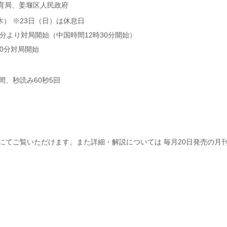
育局、姜堰区人民政府
木） ※23日（日）は休息日
0分より対局開始（中国時間12時30分開始）
30分対局開始
間、秒読み60秒5回
にてご覧いただけます。また詳細・解説については
毎月20日発売の月