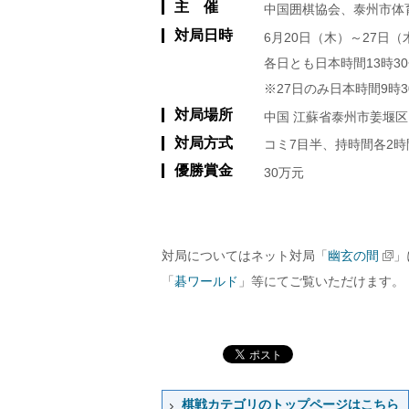
主 催
中国囲棋協会、泰州市体
対局日時
6月20日（木）～27日（
各日とも日本時間13時3
※27日のみ日本時間9時
対局場所
中国 江蘇省泰州市姜堰区
対局方式
コミ7目半、持時間各2時
優勝賞金
30万元
対局についてはネット対局「
幽玄の間
」
「
碁ワールド
」等にてご覧いただけます。
棋戦カテゴリのトップページはこちら