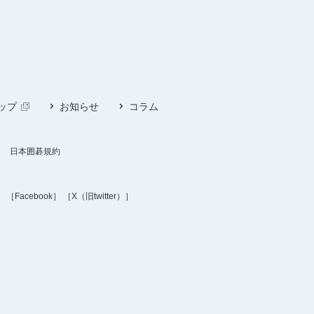
ップ
お知らせ
コラム
日本囲碁規約
］
［Facebook］
［X（旧twitter）］