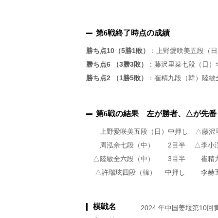
第6戦終了時点の成績
勝ち点10（5勝1敗）
：上野愛咲美五段（日
勝ち点6 （3勝3敗）
：藤沢里菜七段（日）
勝ち点2 （1勝5敗）
：崔精九段（韓）陸敏
第6戦の結果 左が勝者、△が先番
上野愛咲美五段（日）中押し △藤沢
周泓余七段（中） 2目半 △李小渓
△陸敏全六段（中） 3目半 崔精九
△許瑞玹四段（韓） 中押し 李赫
棋戦名
2024 年中国姜堰第1