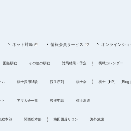
ネット対局
情報会員サービス
オンラインショ
国際棋戦
その他の棋戦
対局結果・予定
棋戦カレンダー
ーム
棋士採用試験
院生序列
棋士会
棋士
［HP］
［Blog
ント
アマ大会一覧
後援申請
棋士派遣
部総本部
関西総本部
梅田囲碁サロン
海外施設