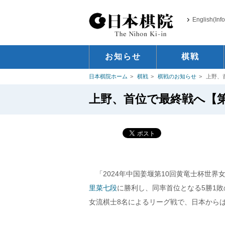
English(Inf
お知らせ
棋戦
日本棋院ホーム
棋戦
棋戦のお知らせ
上野、
上野、首位で最終戦へ【第
「2024年中国姜堰第10回黄竜士杯世界
里菜七段
に勝利し、同率首位となる5勝1
女流棋士8名によるリーグ戦で、日本から