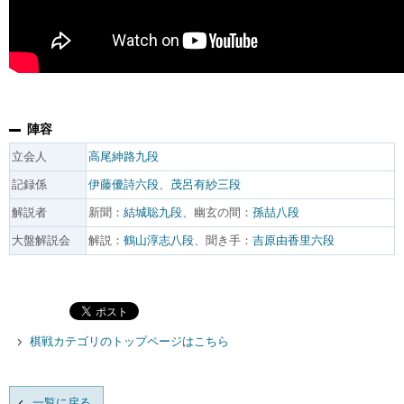
陣容
立会人
高尾紳路九段
記録係
伊藤優詩六段
、
茂呂有紗三段
解説者
新聞：
結城聡九段
、幽玄の間：
孫喆八段
大盤解説会
解説：
鶴山淳志八段
、聞き手：
吉原由香里六段
棋戦カテゴリのトップページはこちら
一覧に戻る