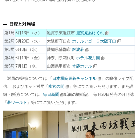
日程と対局場
第1局
5月13日（水）
滋賀県東近江市
迎賓庵あけくれ
第2局
5月20日（水）
大阪府守口市
ホテルアゴーラ大阪守口
第3局
6月3日（水）
愛知県蒲郡市
銀波荘
第4局
6月19日（金）
神奈川県箱根町
ホテル花月園
第5局
7月1日（水）
山梨県甲府市
常磐ホテル
対局の模様については 「
日本棋院囲碁チャンネル
」の映像ライブ配
信、 およびネット対局「
幽玄の間
」等にてご覧いただけます。また詳
細・解説については、
毎日新聞
紙面の観戦記、 毎月20日発売の月刊誌
「
碁ワールド
」等にてご覧いただけます。