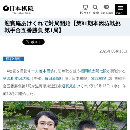
迎賓庵あけくれで対局開始【第81期本因坊戦挑
戦手合五番勝負 第1局】
2026年05月13日
棋戦情報
4連覇を目指す
一力遼本因坊
に初奪取を狙う
福岡航太朗七段
が挑戦する
第81期本因坊戦
（主催：
毎日新聞社
／日本棋院／
関西棋院
）挑戦手
合五番勝負第1局が滋賀県東近江市
迎賓庵あけくれ
で5月13日（水）
午
前10時に開始した。