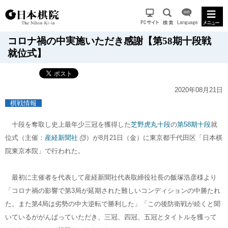
コロナ禍の中実施いただき感謝【第58期十段戦
就位式】
2020年08月21日
棋戦情報
十段を奪取し史上最年少三冠を獲得した
芝野虎丸十段
の
第58期十段
就
位式（主催：
産経新聞社
）が8月21日（金）に東京都千代田区「日本棋
院東京本院」で行われた。
最初に主催者を代表して産経新聞社代表取締役社長の飯塚浩彦様より
「コロナ禍の影響で第3局が延期された難しいコンディションの中勝たれ
た。また第4局は劣勢の中大逆転で勝利した」「この後防衛戦が続くと聞
いているががんばっていただき、三冠、四冠、五冠とタイトルを獲って