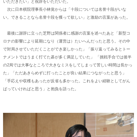
いただきたい」と祝辞をいただいた。
次に日本棋院理事長小林覚からは「十段については名誉十段がいな
い。できることなら名誉十段を獲って欲しい」と激励の言葉があった。
最後に謝辞に立った芝野は関係者に感謝の言葉を述べたあと「新型コ
ロナの影響により延期になり（運営は）たいへんだったと思う。その中
で対局させていただくことができ楽しかった」「振り返ってみるとトー
ナメントではうまく打てた碁が多く満足していた」 「挑戦手合では後半
の2局では大事なところで大きなミスをしてしまって苦しい時間は長かっ
た」「ただあきらめずに打ったことが良い結果につながったと思う」
「手応えや収穫もあったが反省も多かった。これをよい経験としてがん
ばっていければと思う」と抱負を語った。