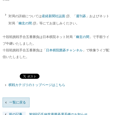
対局の詳細については
産経新聞社誌面
、「
週刊碁
」およびネット
対局「
幽玄の間
」等にてお楽しみください。
十段戦挑戦手合五番勝負は日本棋院ネット対局「
幽玄の間
」で手順ライ
ブ中継いたしました。
十段戦挑戦手合五番勝負は「
日本棋院囲碁チャンネル
」で映像ライブ配
信いたしました。
棋戦カテゴリのトップページはこちら
一覧に戻る
前の記事
第9回応氏杯世界囲碁選手権のお知らせ