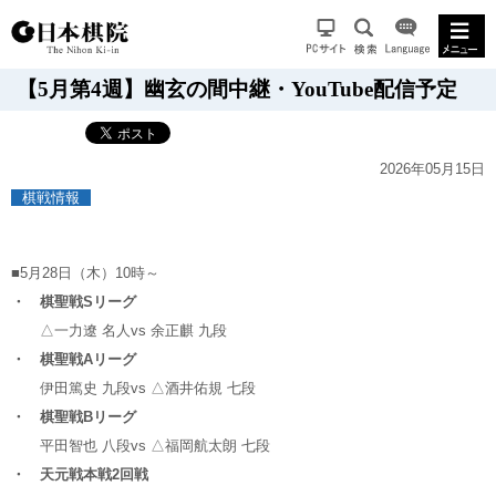
【5月第4週】幽玄の間中継・YouTube配信予定
2026年05月15日
棋戦情報
■5月28日（木）10時～
・ 棋聖戦Sリーグ
△一力遼 名人
vs
余正麒 九段
・ 棋聖戦Aリーグ
伊田篤史 九段
vs
△酒井佑規 七段
・ 棋聖戦Bリーグ
平田智也 八段
vs
△福岡航太朗 七段
・ 天元戦本戦2回戦