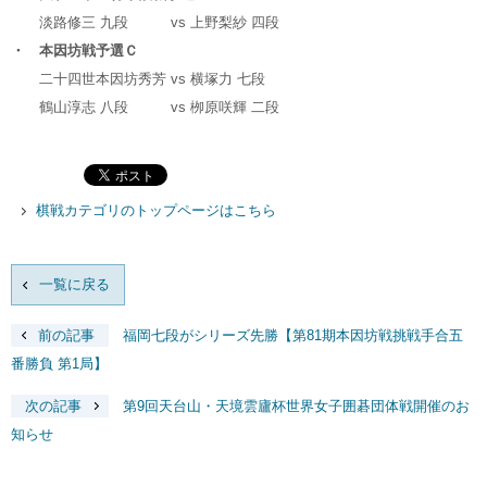
淡路修三 九段
vs
上野梨紗 四段
・ 本因坊戦予選Ｃ
二十四世本因坊秀芳
vs
横塚力 七段
鶴山淳志 八段
vs
栁原咲輝 二段
棋戦カテゴリのトップページはこちら
一覧に戻る
前の記事
福岡七段がシリーズ先勝【第81期本因坊戦挑戦手合五
番勝負 第1局】
次の記事
第9回天台山・天境雲廬杯世界女子囲碁団体戦開催のお
知らせ