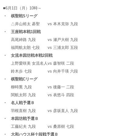
■6月1日（月）10時～
・ 棋聖戦Sリーグ
△井山裕太 碁聖
vs
本木克弥 九段
・ 王座戦本戦1回戦
高尾紳路 九段
vs
瀬戸大樹 九段
福岡航太朗 七段
vs
三浦太郎 五段
・ 女流本因坊戦本戦2回戦
上野愛咲美 女流名人
vs
森智咲 二段
鈴木歩 七段
vs
向井千瑛 六段
・ 棋聖戦Cリーグ
柳時熏 九段
vs
後藤一 二段
関航太郎 九段
vs
表悠斗 四段
・ 名人戦予選Ｂ
羽根直樹 九段
vs
彦坂直人 九段
・ 本因坊戦予選Ｂ
工藤紀夫 九段
vs
桑原樹 七段
・ 大和ハウス杯十段戦予選Ｂ