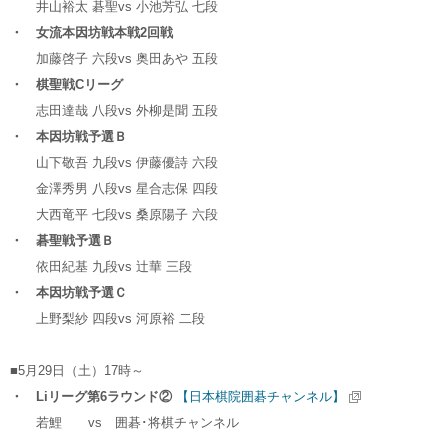
井山裕太 碁聖
vs
小池芳弘 七段
・ 女流本因坊戦本戦2回戦
加藤啓子 六段
vs
奥田あや 五段
・ 棋聖戦Cリーグ
志田達哉 八段
vs
外柳是聞 五段
・ 本因坊戦予選Ｂ
山下敬吾 九段
vs
伊藤優詩 六段
金澤秀男 八段
vs
星合志保 四段
大西竜平 七段
vs
桑原陽子 六段
・ 碁聖戦予選Ｂ
依田紀基 九段
vs
辻華 三段
・ 本因坊戦予選Ｃ
上野梨紗 四段
vs
河原裕 二段
■5月29日（土）17時～
・ Liリーグ第6ラウンド②
【日本棋院囲碁チャンネル】
若鯉
vs
囲碁･将棋チャンネル