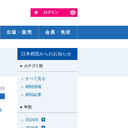
出版・販売
会員・免状
日本棋院からのお知らせ
1
カテゴリ別
すべて見る
棋戦情報
3日
棋戦結果
年別
棋
、
2026年
2025年