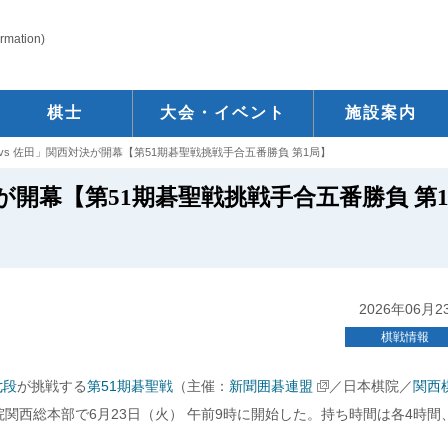
ormation)
棋士
大会・イベント
施設案内
 vs 佐田」関西対決が開幕【第51期碁聖戦挑戦手合五番勝負 第1局】
決が開幕【第51期碁聖戦挑戦手合五番勝負 第
2026年06月2
棋戦情報
七段
が挑戦する
第51期碁聖戦
（主催：
新聞囲碁連盟
／日本棋院／
関西
関西総本部で6月23日（火）
午前9時に開始した。持ち時間は各4時間