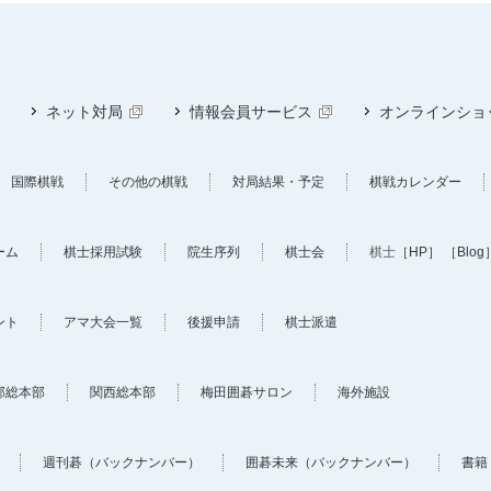
ネット対局
情報会員サービス
オンラインショ
国際棋戦
その他の棋戦
対局結果・予定
棋戦カレンダー
ーム
棋士採用試験
院生序列
棋士会
棋士
［HP］
［Blog
ント
アマ大会一覧
後援申請
棋士派遣
部総本部
関西総本部
梅田囲碁サロン
海外施設
週刊碁（バックナンバー）
囲碁未来（バックナンバー）
書籍