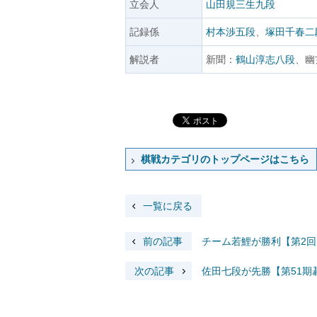
立会人
山田規三生九段
記録係
村本渉五段
、
塚田千春二
解説者
新聞：
鶴山淳志八段
、幽
棋戦カテゴリのトップページはこちら
一覧に戻る
前の記事
チーム若鯉が勝利【第2回日
次の記事
佐田七段が先勝【第51期