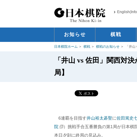
English(Inf
お知らせ
棋戦
日本棋院ホーム
棋戦
棋戦のお知らせ
「井山
「井山 vs 佐田」関西対
局】
6連覇を目指す
井山裕太碁聖
に
佐田篤史
院
）挑戦手合五番勝負の第1局が日本棋院
本日夕刻に終局の見込み。