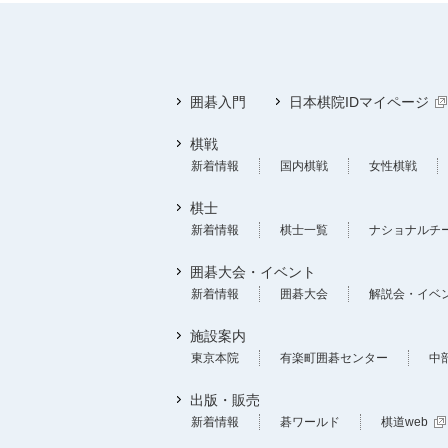
囲碁入門
日本棋院IDマイページ
棋戦
新着情報
国内棋戦
女性棋戦
棋士
新着情報
棋士一覧
ナショナルチ
囲碁大会・イベント
新着情報
囲碁大会
解説会・イベ
施設案内
東京本院
有楽町囲碁センター
中
出版・販売
新着情報
碁ワールド
棋道web