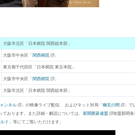
大阪市北区「日本棋院 関西総本部」
大阪市中央区「
関西棋院
」
東京都千代田区「日本棋院 東京本院」
大阪市中央区「
関西棋院
」
大阪市北区「日本棋院 関西総本部」
ャンネル
」の映像ライブ配信、 およびネット対局「
幽玄の間
」で
っております。また詳細・解説については、
新聞囲碁連盟
加盟新聞各
ールド
」等にてご覧いただけます。