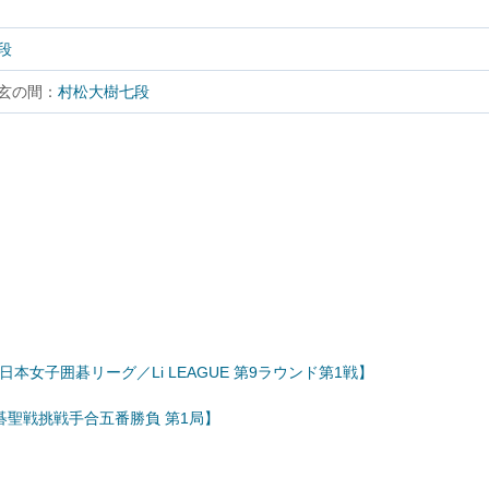
段
玄の間：
村松大樹七段
本女子囲碁リーグ／Li LEAGUE 第9ラウンド第1戦】
碁聖戦挑戦手合五番勝負 第1局】