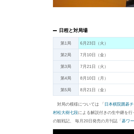
日程と対局場
第1局
6月23日（火）
第2局
7月10日（金）
第3局
7月21日（火）
第4局
8月10日（月）
第5局
8月21日（金）
対局の模様については 「
日本棋院囲碁チ
村松大樹七段
による解説付きの生中継を行
の観戦記、 毎月20日発売の月刊誌「
碁ワ