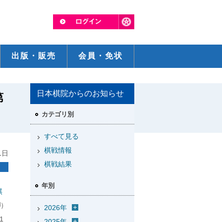
出版・販売
会員・免状
日本棋院からのお知らせ
第
カテゴリ別
すべて見る
棋戦情報
1日
棋戦結果
年別
棋
）
2026年
1
2025年