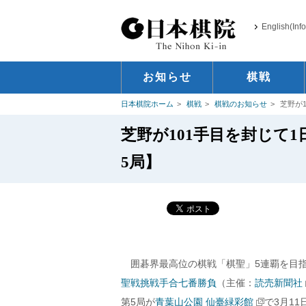
English(Inf
お知らせ
棋戦
日本棋院ホーム
棋戦
棋戦のお知らせ
芝野が
芝野が101手目を封じて1
5局】
囲碁界最高位の棋戦「棋聖」5連覇を目
聖戦挑戦手合七番勝負
（主催：
読売新聞社
第5局が
青葉山公園 仙臺緑彩館
で3月1