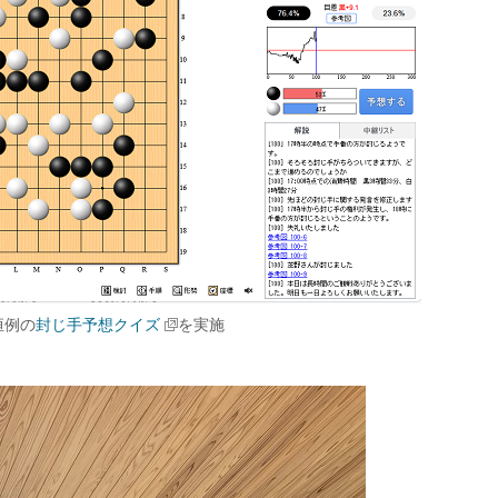
恒例の
封じ手予想クイズ
を実施