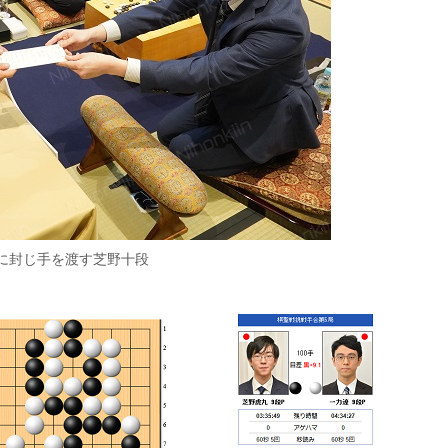
に封じ手を渡す芝野十段