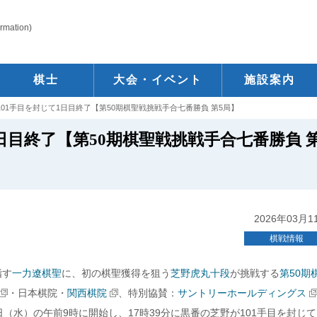
ormation)
棋士
大会・イベント
施設案内
101手目を封じて1日目終了【第50期棋聖戦挑戦手合七番勝負 第5局】
日目終了【第50期棋聖戦挑戦手合七番勝負 
2026年03月1
棋戦情報
指す
一力遼棋聖
に、初の棋聖獲得を狙う
芝野虎丸十段
が挑戦する
第50期
・日本棋院・
関西棋院
、特別協賛：
サントリーホールディングス
1日（水）の午前9時に開始し、17時39分に黒番の芝野が101手目を封じて