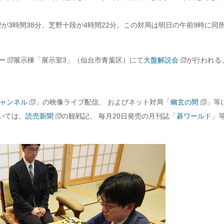
が3時間38分、芝野十段が4時間22分。この対局は明日の午前9時に同
ー
展示棟「展示室3」（仙台市青葉区）にて
大盤解説会
が行われる
ャンネル
」の映像ライブ配信、 およびネット対局「
幽玄の間
」等
いては、
読売新聞
の観戦記、 毎月20日発売の月刊誌「
碁ワールド
」