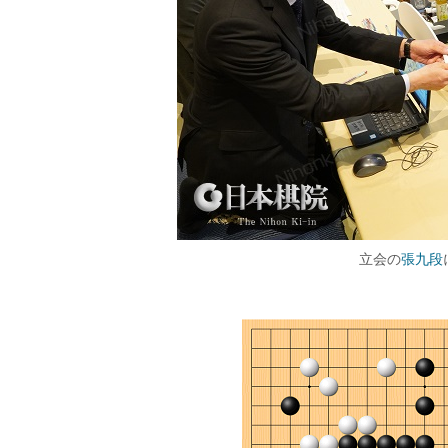
立会の
張九段