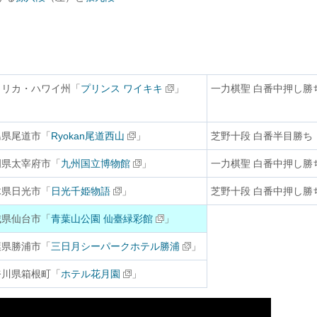
メリカ・ハワイ州「
プリンス ワイキキ
」
一力棋聖 白番中押し勝
島県尾道市「
Ryokan尾道西山
」
芝野十段 白番半目勝ち
岡県太宰府市「
九州国立博物館
」
一力棋聖 白番中押し勝
木県日光市「
日光千姫物語
」
芝野十段 白番中押し勝
城県仙台市「
青葉山公園 仙臺緑彩館
」
葉県勝浦市「
三日月シーパークホテル勝浦
」
奈川県箱根町「
ホテル花月園
」