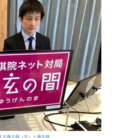
説する
孫八段
（左）と
張九段