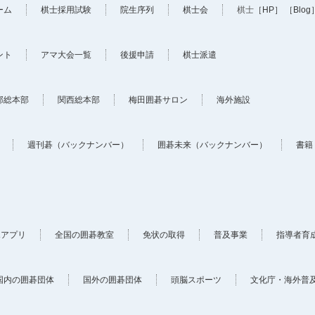
ーム
棋士採用試験
院生序列
棋士会
棋士
［HP］
［Blog
ント
アマ大会一覧
後援申請
棋士派遣
部総本部
関西総本部
梅田囲碁サロン
海外施設
週刊碁（バックナンバー）
囲碁未来（バックナンバー）
書籍
ホアプリ
全国の囲碁教室
免状の取得
普及事業
指導者育
国内の囲碁団体
国外の囲碁団体
頭脳スポーツ
文化庁・海外普