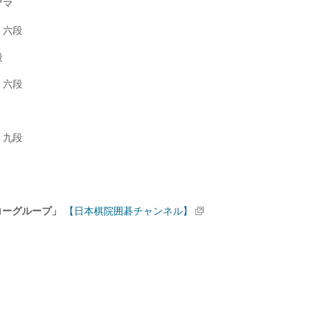
アマ
 六段
段
 六段
 九段
ンコーグループ」
【日本棋院囲碁チャンネル】