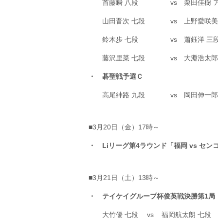
首藤瞬 八段
vs
栗田佳樹 
山田晋次 七段
vs
上野愛咲美
鈴木歩 七段
vs
蕭鈺洋 三
藤沢里菜 七段
vs
大淵浩太郎
・ 碁聖戦予選Ｃ
高尾紳路 九段
vs
岡田伸一郎
■3月20日（金）17時～
・ Liリーグ第4ラウンド「福岡 vs セ
■3月21日（土）13時～
・ テイケイグループ杯俊英戦決勝第1局
大竹優 七段
vs
福岡航太朗 七段