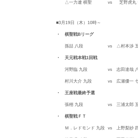
△一力遼 棋聖
vs
芝野虎
■3月19日（木）10時～
・ 棋聖戦Bリーグ
孫喆 八段
vs
△村本渉 
・ 天元戦本戦1回戦
河野臨 九段
vs
志田達哉 
村川大介 九段
vs
広瀬優一 
・ 王座戦最終予選
張栩 九段
vs
三浦太郎 
・ 棋聖戦ＦＴ
Ｍ．レドモンド 九段
vs
上野梨紗 