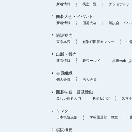
新着情報
棋士一覧
ナショナルチ
囲碁大会・イベント
新着情報
囲碁大会
解説会・イベ
施設案内
東京本院
有楽町囲碁センター
中
出版・販売
新着情報
碁ワールド
棋道web
会員組織
個人会員
法人会員
囲碁学習・普及活動
楽しい囲碁入門
Kiin Editor
スマ
リンク
日本棋院支部
学校囲碁部・教室
棋院概要