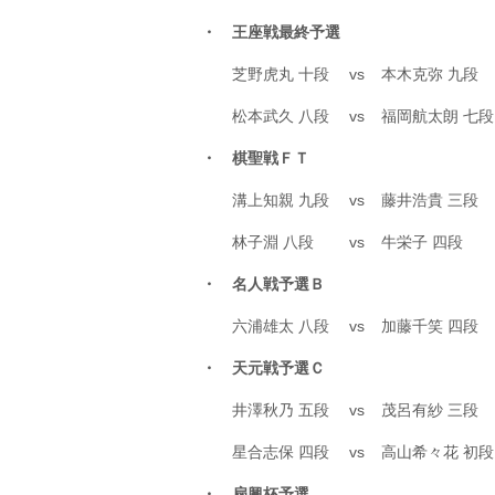
・ 王座戦最終予選
芝野虎丸 十段
vs
本木克弥 九段
松本武久 八段
vs
福岡航太朗 七段
・ 棋聖戦ＦＴ
溝上知親 九段
vs
藤井浩貴 三段
林子淵 八段
vs
牛栄子 四段
・ 名人戦予選Ｂ
六浦雄太 八段
vs
加藤千笑 四段
・ 天元戦予選Ｃ
井澤秋乃 五段
vs
茂呂有紗 三段
星合志保 四段
vs
高山希々花 初段
・ 扇興杯予選