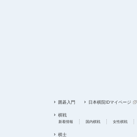
囲碁入門
日本棋院IDマイページ
棋戦
新着情報
国内棋戦
女性棋戦
棋士