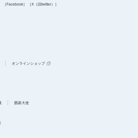
］
［Facebook］
［X（旧twitter）］
オンラインショップ
成
囲碁大使
及