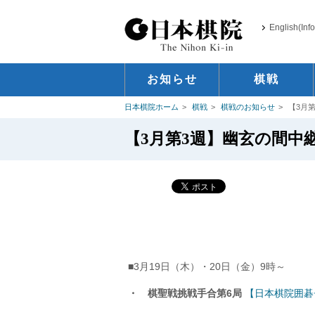
English(Inf
お知らせ
棋戦
日本棋院ホーム
棋戦
棋戦のお知らせ
【3月第
【3月第3週】幽玄の間中継・
■3月19日（木）・20日（金）9時～
・ 棋聖戦挑戦手合第6局
【日本棋院囲碁