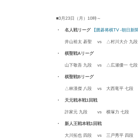
■3月23日（月）10時～
・ 名人戦リーグ
【囲碁将棋TV -朝日新
井山裕太 碁聖
vs
△村川大介
・ 棋聖戦Aリーグ
山下敬吾 九段
vs
△広瀬優一 七段
・ 棋聖戦Bリーグ
△林漢傑 八段
vs
大西竜平 七段
・ 天元戦本戦1回戦
許家元 九段
vs
横塚力 七段
・ 新人王戦本戦1回戦
大川拓也 四段
vs
三戸秀平 四段