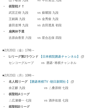
山下敬吾 九段
vs
中野寛也 九段
・ 棋聖戦ＦＴ
武宮正樹 九段
vs
蘇耀国 九段
王銘琬 九段
vs
金秀俊 九段
森田道博 九段
vs
吉田透真 初段
・ 扇興杯予選
吉原由香里 六段
vs
星合志保 四段
■2月20日（金）17時～
・ Liリーグ第2ラウンド
【日本棋院囲碁チャンネル】
センコーグループ
vs
囲碁･将棋チャンネル
■2月23日（月）10時～
・ 名人戦リーグ
【囲碁将棋TV -朝日新聞社-】
余正麒 九段
vs
△桑原樹 七段
・ 棋聖戦Aリーグ
△広瀬優一 七段
vs
酒井佑規 七段
・ 棋聖戦Bリーグ