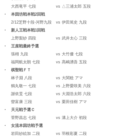
大西竜平 七段
vs
△三浦太郎 五段
・ 本因坊戦本戦2回戦
2/12芝野十段-河野九段
vs
伊田篤史 九段
・ 新人王戦本戦1回戦
上野梨紗 四段
vs
武井太心 三段
・ 王座戦最終予選
張栩 九段
vs
大竹優 七段
福岡航太朗 七段
vs
髙嶋湧吾 五段
・ 棋聖戦ＦＴ
林子淵 八段
vs
大関稔 アマ
鶴丸敬一 七段
vs
上野愛咲美 六段
謝依旻 七段
vs
大淵浩太郎 六段
曽富康 三段
vs
栗田佳樹 アマ
・ 天元戦予選Ｃ
菅野昌志 七段
vs
溝上大介 初段
・ 女流本因坊戦予選
岩田紗絵加 二段
vs
羽根彩夏 二段