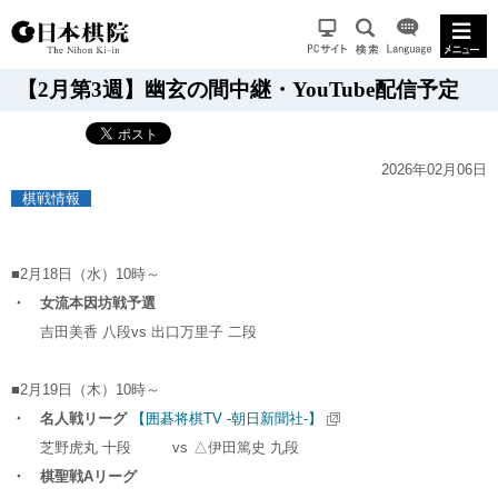
【2月第3週】幽玄の間中継・YouTube配信予定
2026年02月06日
棋戦情報
■2月18日（水）10時～
・ 女流本因坊戦予選
吉田美香 八段
vs
出口万里子 二段
■2月19日（木）10時～
・ 名人戦リーグ
【囲碁将棋TV -朝日新聞社-】
芝野虎丸 十段
vs
△伊田篤史 九段
・ 棋聖戦Aリーグ