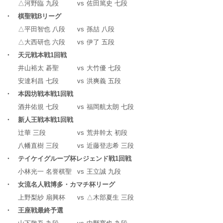
△河野臨 九段
vs
佐田篤史 七段
・ 棋聖戦Bリーグ
△平田智也 八段
vs
孫喆 八段
△大西研也 六段
vs
伊了 五段
・ 天元戦本戦1回戦
井山裕太 碁聖
vs
大竹優 七段
安達利昌 七段
vs
洪爽義 五段
・ 本因坊戦本戦1回戦
酒井佑規 七段
vs
福岡航太朗 七段
・ 新人王戦本戦1回戦
辻華 三段
vs
荒井幹太 初段
八幡直樹 三段
vs
近藤登志希 三段
・ テイケイグループ杯レジェンド戦1回戦
小林光一 名誉棋聖
vs
王立誠 九段
・ 女流名人戦博多・カマチ杯リーグ
上野梨紗 扇興杯
vs
△木部夏生 三段
・ 王座戦最終予選