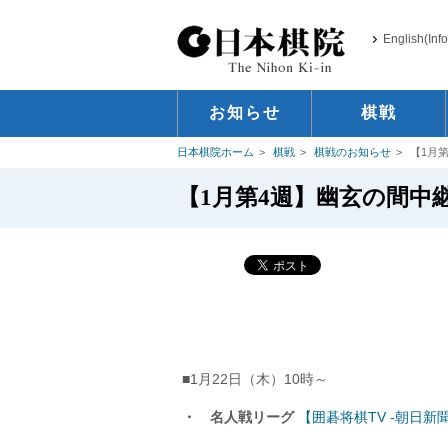
English(Inf
お知らせ
棋戦
日本棋院ホーム
棋戦
棋戦のお知らせ
【1月第
【1月第4週】幽玄の間中継・
■1月22日（木）10時～
・ 名人戦リーグ
【囲碁将棋TV -朝日新