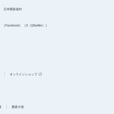
日本囲碁規約
］
［Facebook］
［X（旧twitter）］
オンラインショップ
成
囲碁大使