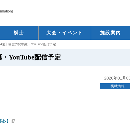
ormation)
棋士
大会・イベント
施設案内
4週】幽玄の間中継・YouTube配信予定
YouTube配信予定
2026年01月0
棋戦情報
聞社-】