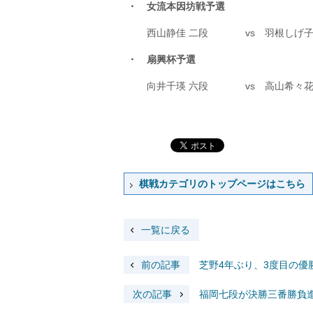
・ 女流本因坊戦予選
西山静佳 二段
vs
羽根しげ子
・ 扇興杯予選
向井千瑛 六段
vs
高山希々花
棋戦カテゴリのトップページはこちら
一覧に戻る
前の記事
芝野4年ぶり、3度目の優
次の記事
福岡七段が決勝三番勝負