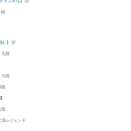
チャンネル】
 十段
聞社-】
 九段
 六段
四段
戦
七段
女流レジェンド