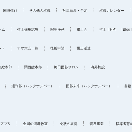
国際棋戦
その他の棋戦
対局結果・予定
棋戦カレンダー
ーム
棋士採用試験
院生序列
棋士会
棋士
［HP］
［Blog
ント
アマ大会一覧
後援申請
棋士派遣
部総本部
関西総本部
梅田囲碁サロン
海外施設
週刊碁（バックナンバー）
囲碁未来（バックナンバー）
書籍
ホアプリ
全国の囲碁教室
免状の取得
普及事業
指導者育