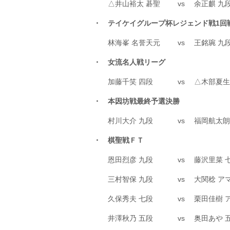
△井山裕太 碁聖
vs
余正麒 九
・ テイケイグループ杯レジェンド戦1回
林海峯 名誉天元
vs
王銘琬 九
・ 女流名人戦リーグ
加藤千笑 四段
vs
△木部夏生
・ 本因坊戦最終予選決勝
村川大介 九段
vs
福岡航太朗
・ 棋聖戦ＦＴ
恩田烈彦 九段
vs
藤沢里菜 
三村智保 九段
vs
大関稔 ア
久保秀夫 七段
vs
栗田佳樹 
井澤秋乃 五段
vs
奥田あや 