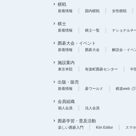
棋戦
新着情報
国内棋戦
女性棋戦
棋士
新着情報
棋士一覧
ナショナルチ
囲碁大会・イベント
新着情報
囲碁大会
解説会・イベ
施設案内
東京本院
有楽町囲碁センター
中
出版・販売
新着情報
碁ワールド
棋道web
会員組織
個人会員
法人会員
囲碁学習・普及活動
楽しい囲碁入門
Kiin Editor
スマ