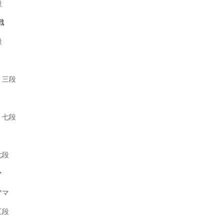
段
戦
段
 三段
 七段
七段
マ
アマ
五段