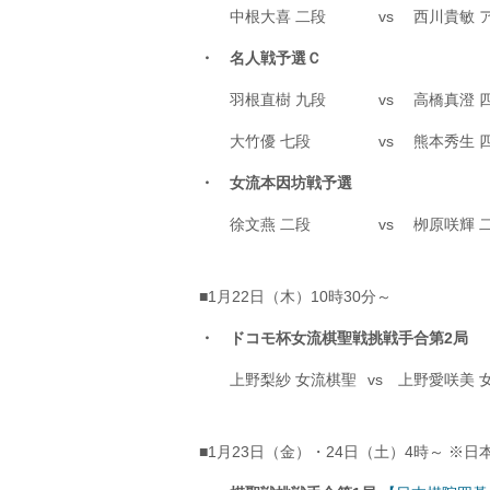
中根大喜 二段
vs
西川貴敏 
・ 名人戦予選Ｃ
羽根直樹 九段
vs
高橋真澄 
大竹優 七段
vs
熊本秀生 
・ 女流本因坊戦予選
徐文燕 二段
vs
栁原咲輝 
■1月22日（木）10時30分～
・ ドコモ杯女流棋聖戦挑戦手合第2局
上野梨紗 女流棋聖
vs
上野愛咲美 
■1月23日（金）・24日（土）4時～ ※日