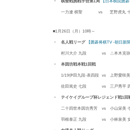
・ 棋聖戦挑戦手合第1局
【日本棋院囲碁
一力遼 棋聖
vs
芝野虎丸
■1月26日（月）10時～
・ 名人戦リーグ
【囲碁将棋TV -朝日新
村川大介 九段
vs
△本木克弥
・ 本因坊戦本戦1回戦
1/19伊田九段-表四段
vs
上野愛咲美
佐田篤史 七段
vs
三戸秀平 
・ テイケイグループ杯レジェンド戦1回
二十四世本因坊秀芳
vs
小山栄美 
羽根泰正 九段
vs
小林泉美 