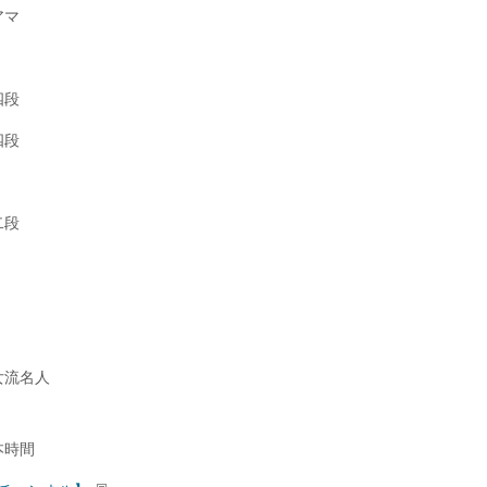
アマ
四段
四段
二段
女流名人
本時間