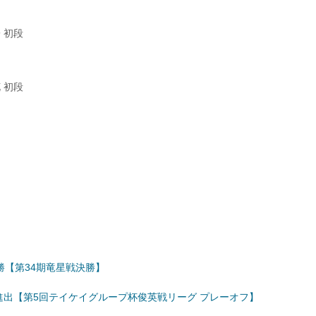
 初段
 初段
勝【第34期竜星戦決勝】
進出【第5回テイケイグループ杯俊英戦リーグ プレーオフ】