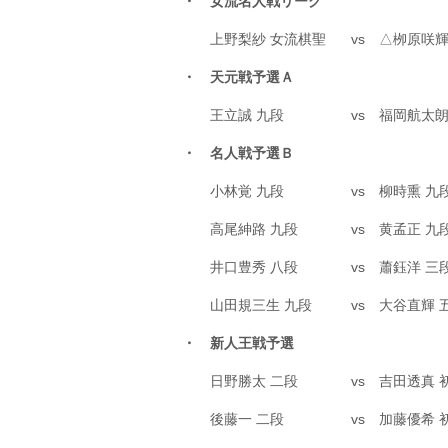
・ 女流名人戦リーグ
上野梨紗 女流棋聖
vs
△栁原咲輝
・ 天元戦予選Ａ
王立誠 九段
vs
福岡航太朗
・ 名人戦予選Ｂ
小林覚 九段
vs
柳時熏 九
高尾紳路 九段
vs
黄孟正 九
井口豊秀 八段
vs
蕭鈺洋 三
山田規三生 九段
vs
大谷直輝 
・ 新人王戦予選
日野勝太 二段
vs
吉田透真 
後藤一 二段
vs
加藤優希 