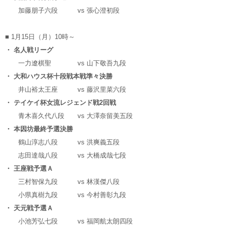
加藤朋子六段
vs
張心澄初段
■ 1月15日（月）10時～
・ 名人戦リーグ
一力遼棋聖
vs
山下敬吾九段
・ 大和ハウス杯十段戦本戦準々決勝
井山裕太王座
vs
藤沢里菜六段
・ テイケイ杯女流レジェンド戦2回戦
青木喜久代八段
vs
大澤奈留美五段
・ 本因坊最終予選決勝
鶴山淳志八段
vs
洪爽義五段
志田達哉八段
vs
大橋成哉七段
・ 王座戦予選Ａ
三村智保九段
vs
林漢傑八段
小県真樹九段
vs
今村善彰九段
・ 天元戦予選Ａ
小池芳弘七段
vs
福岡航太朗四段