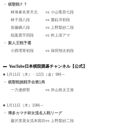
・ 棋聖戦ＦＴ
林海峯名誉天元
vs
小山竜吾七段
林子淵八段
vs
蕭鈺洋初段
首藤瞬八段
vs
上野梨紗二段
稲葉貴宇四段
vs
村上深アマ
・ 新人王戦予選
小西理章初段
vs
保田翔太初段
YouTube日本棋院囲碁チャンネル【公式】
■ 1月11日（木）・12日（金）9時～
・ 棋聖戦挑戦手合第1局
一力遼棋聖
vs
井山裕太王座
■ 1月11日（木）10時～
・ 博多カマチ杯女流名人戦リーグ
藤沢里菜女流本因坊
vs
上野梨紗二段