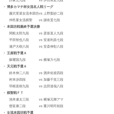
許家元九段
vs
伊田篤史九段
・ 博多カマチ杯女流名人戦リーグ
藤沢里菜女流本因坊
vs
上野梨紗二段
仲邑菫女流棋聖
vs
謝依旻七段
・ 本因坊戦最終予選決勝
関航太郎九段
vs
彦坂直人九段
平田智也八段
vs
安達利昌七段
瀬戸大樹八段
vs
安斎伸彰八段
・ 王座戦予選Ａ
蘇耀国九段
vs
横塚力七段
・ 天元戦予選Ａ
鈴木伸二八段
vs
酒井佑規四段
村本渉四段
vs
加藤千笑三段
羽根直樹九段
vs
志田達哉八段
・ 棋聖戦ＦＴ
池本遼太三段
vs
横塚元輝アマ
曽富康二段
vs
重川明司初段
・ 女流本因坊戦予選