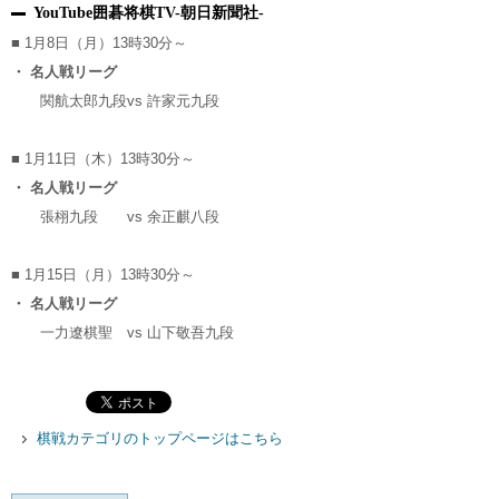
YouTube囲碁将棋TV-朝日新聞社-
■ 1月8日（月）13時30分～
・ 名人戦リーグ
関航太郎九段
vs
許家元九段
■ 1月11日（木）13時30分～
・ 名人戦リーグ
張栩九段
vs
余正麒八段
■ 1月15日（月）13時30分～
・ 名人戦リーグ
一力遼棋聖
vs
山下敬吾九段
棋戦カテゴリのトップページはこちら