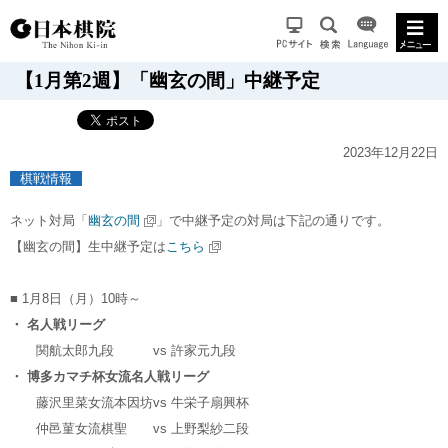
【1月第2週】「幽玄の間」中継予定
2023年12月22日
棋戦情報
ネット対局「
幽玄の間
」で中継予定の対局は下記の通りです。
【幽玄の間】生中継予定は
こちら
■ 1月8日（月）10時～
・ 名人戦リーグ
関航太郎九段
vs
許家元九段
・ 博多カマチ杯女流名人戦リーグ
藤沢里菜女流本因坊
vs
牛栄子扇興杯
仲邑菫女流棋聖
vs
上野梨紗二段