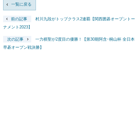
一覧に戻る
前の記事
村川九段がトップクラス2連覇【関西囲碁オープントー
ナメント2023】
次の記事
一力棋聖が2度目の優勝！【第30期阿含･桐山杯 全日本
早碁オープン戦決勝】