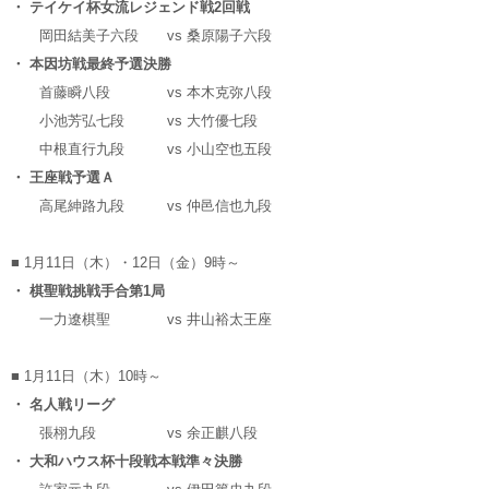
・ テイケイ杯女流レジェンド戦2回戦
岡田結美子六段
vs
桑原陽子六段
・ 本因坊戦最終予選決勝
首藤瞬八段
vs
本木克弥八段
小池芳弘七段
vs
大竹優七段
中根直行九段
vs
小山空也五段
・ 王座戦予選Ａ
高尾紳路九段
vs
仲邑信也九段
■ 1月11日（木）・12日（金）9時～
・ 棋聖戦挑戦手合第1局
一力遼棋聖
vs
井山裕太王座
■ 1月11日（木）10時～
・ 名人戦リーグ
張栩九段
vs
余正麒八段
・ 大和ハウス杯十段戦本戦準々決勝