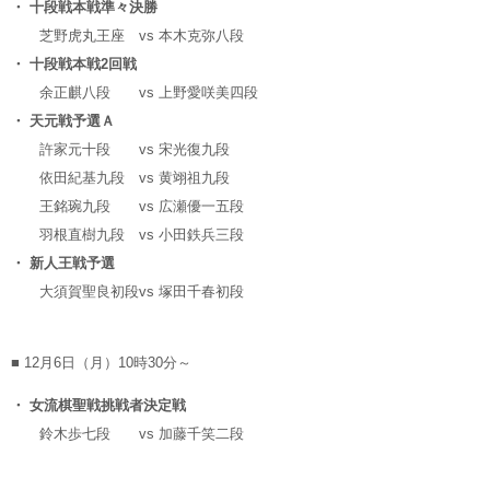
・ 十段戦本戦準々決勝
芝野虎丸王座
vs
本木克弥八段
・ 十段戦本戦2回戦
余正麒八段
vs
上野愛咲美四段
・ 天元戦予選Ａ
許家元十段
vs
宋光復九段
依田紀基九段
vs
黄翊祖九段
王銘琬九段
vs
広瀬優一五段
羽根直樹九段
vs
小田鉄兵三段
・ 新人王戦予選
大須賀聖良初段
vs
塚田千春初段
■ 12月6日（月）10時30分～
・ 女流棋聖戦挑戦者決定戦
鈴木歩七段
vs
加藤千笑二段