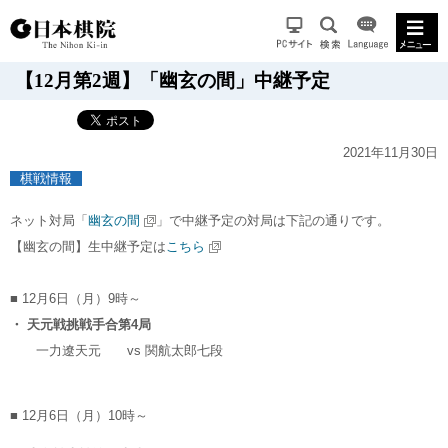
【12月第2週】「幽玄の間」中継予定
2021年11月30日
棋戦情報
ネット対局「
幽玄の間
」で中継予定の対局は下記の通りです。
【幽玄の間】生中継予定は
こちら
■ 12月6日（月）9時～
・ 天元戦挑戦手合第4局
一力遼天元
vs
関航太郎七段
■ 12月6日（月）10時～