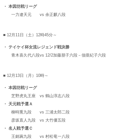
・ 本因坊戦リーグ
一力遼天元
vs
余正麒八段
■ 12月11日（土）12時45分～
・ テイケイ杯女流レジェンド戦決勝
青木喜久代八段
vs
12/2加藤朋子六段－佃亜紀子六段
■ 12月13日（月）10時～
・ 本因坊戦リーグ
芝野虎丸王座
vs
鶴山淳志八段
・ 天元戦予選Ａ
柳時熏九段
vs
三浦太郎二段
彦坂直人九段
vs
大竹優五段
・ 名人戦予選Ｃ
王銘琬九段
vs
村松竜一八段