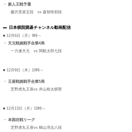
・ 新人王戦予選
藤沢里菜五段
vs
森智咲初段
日本棋院囲碁チャンネル動画配信
■ 12月6日（月）9時～
・ 天元戦挑戦手合第4局
一力遼天元
vs
関航太郎七段
■ 12月9日（木）10時～
・ 王座戦挑戦手合第5局
芝野虎丸王座
vs
井山裕太棋聖
■ 12月13日（月）10時～
・ 本因坊戦リーグ
芝野虎丸王座
vs
鶴山淳志八段