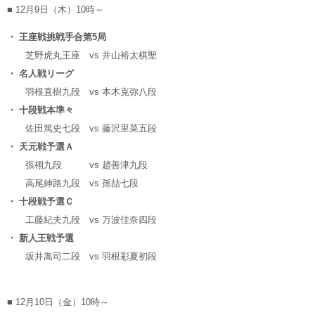
■ 12月9日（木）10時～
・ 王座戦挑戦手合第5局
芝野虎丸王座
vs
井山裕太棋聖
・ 名人戦リーグ
羽根直樹九段
vs
本木克弥八段
・ 十段戦本準々
佐田篤史七段
vs
藤沢里菜五段
・ 天元戦予選Ａ
張栩九段
vs
趙善津九段
高尾紳路九段
vs
孫喆七段
・ 十段戦予選Ｃ
工藤紀夫九段
vs
万波佳奈四段
・ 新人王戦予選
坂井嵩司二段
vs
羽根彩夏初段
■ 12月10日（金）10時～