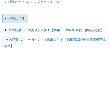
棋戦カテゴリのトップページはこちら
一覧に戻る
前の記事
潘善琪が優勝！【第4回SGW杯中庸戦 優勝決定戦】
次の記事
一力ベスト４進出ならず【第26回LG杯朝鮮日報棋王戦
8強戦】