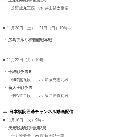
・ 王座戦挑戦手合第3局
芝野虎丸王座
vs
井山裕太棋聖
■ 11月20日（土）・21日（日）10時～
・ 広島アルミ杯若鯉戦本戦
■ 11月22日（月）10時～
・ 十段戦予選Ｂ
柳時熏九段
vs
加藤充志九段
・ 新人王戦予選
仲邑菫二段
vs
藤井浩貴初段
日本棋院囲碁チャンネル動画配信
■ 11月16日（火）9時～
・ 天元戦挑戦手合第2局
一力遼天元
vs
関航太郎七段