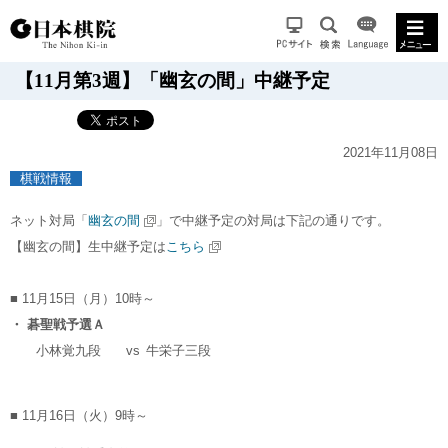
【11月第3週】「幽玄の間」中継予定
2021年11月08日
棋戦情報
ネット対局「
幽玄の間
」で中継予定の対局は下記の通りです。
【幽玄の間】生中継予定は
こちら
■ 11月15日（月）10時～
・ 碁聖戦予選Ａ
小林覚九段
vs
牛栄子三段
■ 11月16日（火）9時～