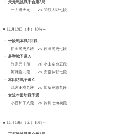
・ 天元戦挑戦手合第2局
一力遼天元
vs
関航太郎七段
■ 11月18日（木）10時～
・ 十段戦本戦2回戦
伊田篤史八段
vs
佐田篤史七段
・ 碁聖戦予選Ａ
許家元十段
vs
小山空也五段
河野臨九段
vs
安斎伸彰七段
・ 本因坊戦予選Ｃ
武宮正樹九段
vs
加藤充志九段
・ 女流本因坊戦予選
小西和子八段
vs
鈴川七海初段
■ 11月19日（金）10時～